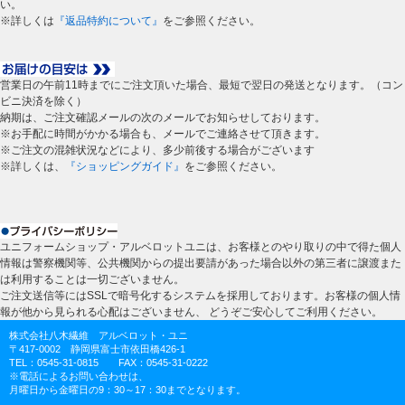
い。
※詳しくは
『返品特約について』
をご参照ください。
営業日の午前11時までにご注文頂いた場合、最短で翌日の発送となります。（コン
ビニ決済を除く）
納期は、ご注文確認メールの次のメールでお知らせしております。
※お手配に時間がかかる場合も、メールでご連絡させて頂きます。
※ご注文の混雑状況などにより、多少前後する場合がございます
※詳しくは、
『ショッピングガイド』
をご参照ください。
ユニフォームショップ・アルベロットユニは、お客様とのやり取りの中で得た個人
情報は警察機関等、公共機関からの提出要請があった場合以外の第三者に譲渡また
は利用することは一切ございません。
ご注文送信等にはSSLで暗号化するシステムを採用しております。お客様の個人情
報が他から見られる心配はございません、 どうぞご安心してご利用ください。
株式会社八木繊維 アルベロット・ユニ
〒417-0002 静岡県富士市依田橋426-1
TEL：0545-31-0815 FAX：0545-31-0222
※電話によるお問い合わせは、
月曜日から金曜日の9：30～17：30までとなります。