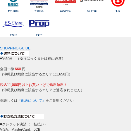
ﾎﾞﾃﾞｨﾀﾌﾈｽ
ﾌﾟﾘﾝﾄｽﾀｰ
ﾕﾆﾃｯﾄﾞｱｽﾚ
ｼﾊﾞﾗ工業
丸五
ﾌﾞﾗｽﾄﾝ
ﾌﾟﾛｯﾌﾟ
SHOPPING GUIDE
■宅配便 （ゆうぱっくまたは福山通運）
全国一律
660
円
（沖縄及び離島に該当するエリアは1,650円）
税込11,000円以上お買い上げで送料無料！
（沖縄及び離島に該当するエリアは適応されません）
※詳しくは
『配送について』
をご参照ください
■クレジット決済（一括払い）
VISA、MasterCard、JCB