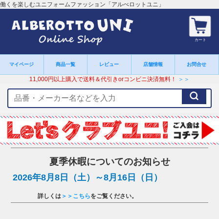
働くを楽しむユニフォームファッション「アルべロットユニ」
カート
マイページ
商品一覧
レビュー
店舗情報
お問合せ
11,000円以上購入で送料＆代引きorコンビニ決済無料！
＞＞
検
索
キ
ー
ワ
ー
ド
夏季休暇についてのお知らせ
2026年8月8日（土）～8月16日（日）
詳しくは
＞＞こちら
をご覧ください。