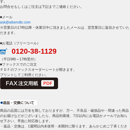
す。
お問合せもしくはご注文は下記までご連絡ください。
■メール
ask@alberotto.com
※営業日の17時以降・休業日中に頂きましたメールは、翌営業日に返信させていた
だきます。
■お電話（フリーコール）
0120-38-1129
（平日9時～17時受付）
■ファックスでのご注文
ＰＤＦのファックスオーダーシートが開きます。
プリントしてご利用ください。
商品の品質には万全を期しておりますが、万一、不良品・破損品や・間違った商品
のお届けなどがございましたら、商品到着後、7日以内にお電話かメールでお知ら
せ下さい、早急に対応致します。
・返品・交換は、1週間以内未使用・未開封に限ります、あらかじめご了承くださ