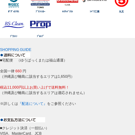
ﾎﾞﾃﾞｨﾀﾌﾈｽ
ﾌﾟﾘﾝﾄｽﾀｰ
ﾕﾆﾃｯﾄﾞｱｽﾚ
ｼﾊﾞﾗ工業
丸五
ﾌﾞﾗｽﾄﾝ
ﾌﾟﾛｯﾌﾟ
SHOPPING GUIDE
■宅配便 （ゆうぱっくまたは福山通運）
全国一律
660
円
（沖縄及び離島に該当するエリアは1,650円）
税込11,000円以上お買い上げで送料無料！
（沖縄及び離島に該当するエリアは適応されません）
※詳しくは
『配送について』
をご参照ください
■クレジット決済（一括払い）
VISA、MasterCard、JCB