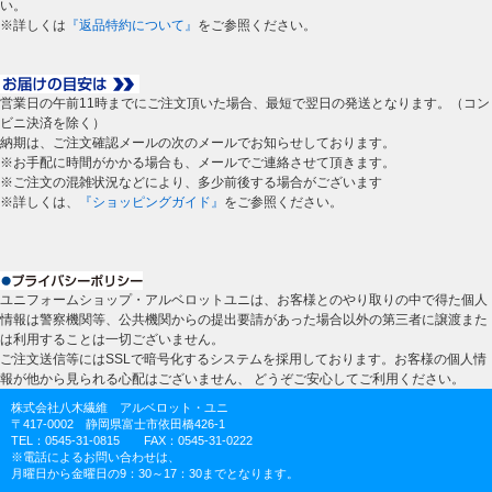
い。
※詳しくは
『返品特約について』
をご参照ください。
営業日の午前11時までにご注文頂いた場合、最短で翌日の発送となります。（コン
ビニ決済を除く）
納期は、ご注文確認メールの次のメールでお知らせしております。
※お手配に時間がかかる場合も、メールでご連絡させて頂きます。
※ご注文の混雑状況などにより、多少前後する場合がございます
※詳しくは、
『ショッピングガイド』
をご参照ください。
ユニフォームショップ・アルベロットユニは、お客様とのやり取りの中で得た個人
情報は警察機関等、公共機関からの提出要請があった場合以外の第三者に譲渡また
は利用することは一切ございません。
ご注文送信等にはSSLで暗号化するシステムを採用しております。お客様の個人情
報が他から見られる心配はございません、 どうぞご安心してご利用ください。
株式会社八木繊維 アルベロット・ユニ
〒417-0002 静岡県富士市依田橋426-1
TEL：0545-31-0815 FAX：0545-31-0222
※電話によるお問い合わせは、
月曜日から金曜日の9：30～17：30までとなります。