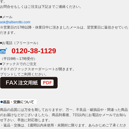
す。
お問合せもしくはご注文は下記までご連絡ください。
■メール
ask@alberotto.com
※営業日の17時以降・休業日中に頂きましたメールは、翌営業日に返信させていた
だきます。
■お電話（フリーコール）
0120-38-1129
（平日9時～17時受付）
■ファックスでのご注文
ＰＤＦのファックスオーダーシートが開きます。
プリントしてご利用ください。
商品の品質には万全を期しておりますが、万一、不良品・破損品や・間違った商品
のお届けなどがございましたら、商品到着後、7日以内にお電話かメールでお知ら
せ下さい、早急に対応致します。
・返品・交換は、1週間以内未使用・未開封に限ります、あらかじめご了承くださ