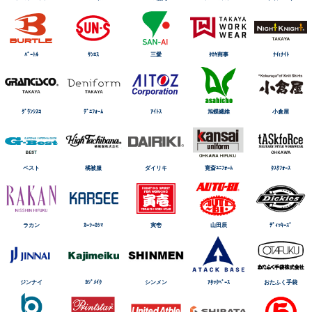
ﾊﾞｰﾄﾙ
ｻﾝｴｽ
三愛
ﾀｶﾔ商事
ﾅｲtﾅｲﾄ
ｸﾞﾗﾝｼｽｺ
ﾃﾞﾆﾌｫｰﾑ
ｱｲﾄｽ
旭蝶繊維
小倉屋
ベスト
橘被服
ダイリキ
寛斎ﾕﾆﾌｫｰﾑ
ﾀｽｸﾌｫｰｽ
ラカン
ｶｰｼｰｶｼﾏ
寅壱
山田辰
ﾃﾞｨｯｷｰｽﾞ
ジンナイ
ｶｼﾞﾒｲｸ
シンメン
ｱﾀｯｸﾍﾞｰｽ
おたふく手袋