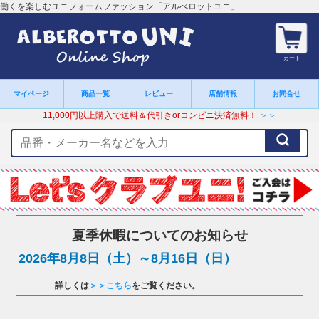
働くを楽しむユニフォームファッション「アルべロットユニ」
カート
マイページ
商品一覧
レビュー
店舗情報
お問合せ
11,000円以上購入で送料＆代引きorコンビニ決済無料！
＞＞
検
索
キ
ー
ワ
ー
ド
夏季休暇についてのお知らせ
2026年8月8日（土）～8月16日（日）
詳しくは
＞＞こちら
をご覧ください。