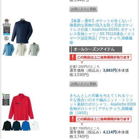
【春夏～通年】ポケットが全くない！
徹底的な異物の混入を防ぐ完全ポケッ
トレス仕様！
Asahicho E0391 ポケット
レス長袖シャツ／JIS T8118適合／エコ
マーク認定商品│アサヒチョウ,旭蝶繊
維
定価7,260円のところ
通常価格（税込み）
3,883円
(本体価
格:3,530円)
きちんとした印象を与えてくれるリッ
チな風合いのタテ編みニット・トリコ
ット素材のポロシャツ。
Asahicho 8309
長袖ポロシャツ│アサヒチョウ,旭蝶繊
維［18SS］
定価7,700円のところ
通常価格（税込み）
4,114円
(本体価
格:3,740円)