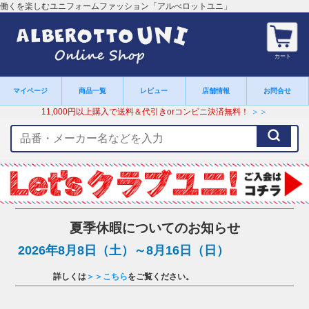
働くを楽しむユニフォームファッション「アルべロットユニ」
カート
マイページ
商品一覧
レビュー
店舗情報
お問合せ
11,000円以上購入で送料＆代引きorコンビニ決済無料！
＞＞
検
索
キ
ー
ワ
ー
ド
夏季休暇についてのお知らせ
2026年8月8日（土）～8月16日（日）
詳しくは
＞＞こちら
をご覧ください。