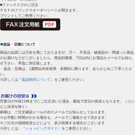
■ファックスでのご注文
ＰＤＦのファックスオーダーシートが開きます。
プリントしてご利用ください。
商品の品質には万全を期しておりますが、万一、不良品・破損品や・間違った商品
のお届けなどがございましたら、商品到着後、7日以内にお電話かメールでお知ら
せ下さい、早急に対応致します。
・返品・交換は、1週間以内未使用・未開封に限ります、あらかじめご了承くださ
い。
※詳しくは
『返品特約について』
をご参照ください。
営業日の午前11時までにご注文頂いた場合、最短で翌日の発送となります。（コン
ビニ決済を除く）
納期は、ご注文確認メールの次のメールでお知らせしております。
※お手配に時間がかかる場合も、メールでご連絡させて頂きます。
※ご注文の混雑状況などにより、多少前後する場合がございます
※詳しくは、
『ショッピングガイド』
をご参照ください。