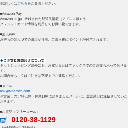
※詳しくは
こちら
をご参照ください。
■Amazon Pay
Amazon.co.jpに登録された配送先情報（アドレス帳）や
クレジットカード情報を利用してお買い物できます。
■楽天Pay
お持ちの楽天IDでの決済が可能。ご購入後にポイントが付与されます。
ネットショッピング以外にも、お電話またはファックスでのご注文も承っておりま
す。
お問合せもしくはご注文は下記までご連絡ください。
■メール
ask@alberotto.com
※営業日の17時以降・休業日中に頂きましたメールは、翌営業日に返信させていた
だきます。
■お電話（フリーコール）
0120-38-1129
（平日9時～17時受付）