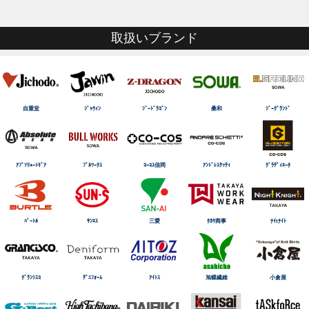
取扱いブランド
自重堂
ｼﾞｬｳｨﾝ
ｼﾞｰﾄﾞﾗｺﾞﾝ
桑和
ｼﾞｰｸﾞﾗﾝﾄﾞ
ｱﾌﾞｿﾘｭｰﾄｷﾞｱ
ﾌﾞﾙﾜｰｸｽ
ｺｰｺｽ信岡
ｱﾝﾄﾞﾚｽｹｯﾃｨ
ｸﾞﾗﾃﾞｨｴｰﾀ
ﾊﾞｰﾄﾙ
ｻﾝｴｽ
三愛
ﾀｶﾔ商事
ﾅｲtﾅｲﾄ
ｸﾞﾗﾝｼｽｺ
ﾃﾞﾆﾌｫｰﾑ
ｱｲﾄｽ
旭蝶繊維
小倉屋