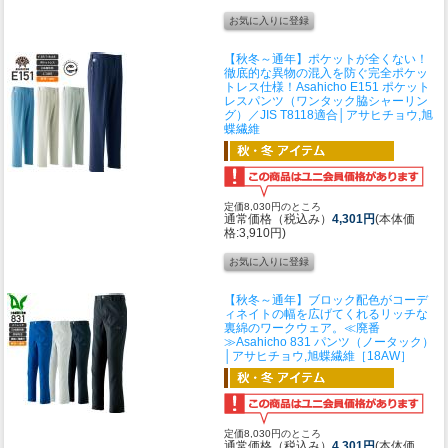
【秋冬～通年】ポケットが全くない！
徹底的な異物の混入を防ぐ完全ポケッ
トレス仕様！
Asahicho E151 ポケット
レスパンツ（ワンタック脇シャーリン
グ）／JIS T8118適合│アサヒチョウ,旭
蝶繊維
定価8,030円のところ
通常価格（税込み）
4,301円
(本体価
格:3,910円)
【秋冬～通年】ブロック配色がコーデ
ィネイトの幅を広げてくれるリッチな
裏綿のワークウェア。
≪廃番
≫Asahicho 831 パンツ（ノータック）
│アサヒチョウ,旭蝶繊維［18AW］
定価8,030円のところ
通常価格（税込み）
4,301円
(本体価