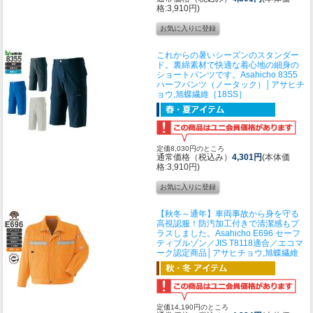
格:3,910円)
これからの暑いシーズンのスタンダー
ド。裏綿素材で快適な着心地の細身の
ショートパンツです。
Asahicho 8355
ハーフパンツ（ノータック）│アサヒチ
ョウ,旭蝶繊維［18SS］
定価8,030円のところ
通常価格（税込み）
4,301円
(本体価
格:3,910円)
【秋冬～通年】車両事故から身を守る
高視認服！防汚加工付きで清潔感もプ
ラスしました。
Asahicho E696 セーフ
ティブルゾン／JIS T8118適合／エコマ
ーク認定商品│アサヒチョウ,旭蝶繊維
定価14,190円のところ