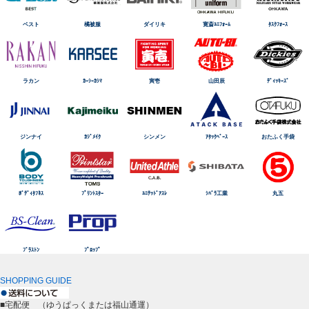
ベスト
橘被服
ダイリキ
寛斎ﾕﾆﾌｫｰﾑ
ﾀｽｸﾌｫｰｽ
ラカン
ｶｰｼｰｶｼﾏ
寅壱
山田辰
ﾃﾞｨｯｷｰｽﾞ
ジンナイ
ｶｼﾞﾒｲｸ
シンメン
ｱﾀｯｸﾍﾞｰｽ
おたふく手袋
ﾎﾞﾃﾞｨﾀﾌﾈｽ
ﾌﾟﾘﾝﾄｽﾀｰ
ﾕﾆﾃｯﾄﾞｱｽﾚ
ｼﾊﾞﾗ工業
丸五
ﾌﾞﾗｽﾄﾝ
ﾌﾟﾛｯﾌﾟ
SHOPPING GUIDE
■宅配便 （ゆうぱっくまたは福山通運）