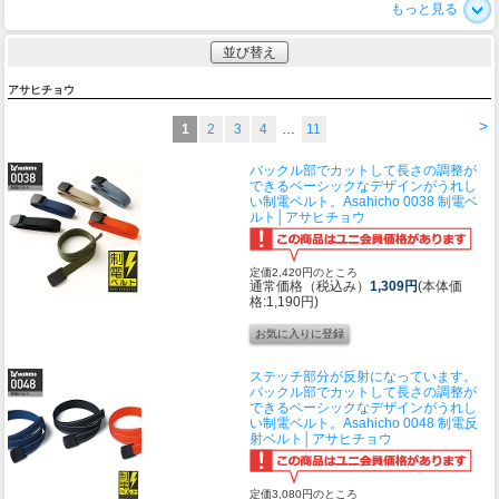
もっと見る
並び替え
アサヒチョウ
>
1
2
3
4
…
11
バックル部でカットして長さの調整が
できるベーシックなデザインがうれし
い制電ベルト。
Asahicho 0038 制電ベ
ルト│アサヒチョウ
定価2,420円のところ
通常価格（税込み）
1,309円
(本体価
格:1,190円)
ステッチ部分が反射になっています。
バックル部でカットして長さの調整が
できるベーシックなデザインがうれし
い制電ベルト。
Asahicho 0048 制電反
射ベルト│アサヒチョウ
定価3,080円のところ