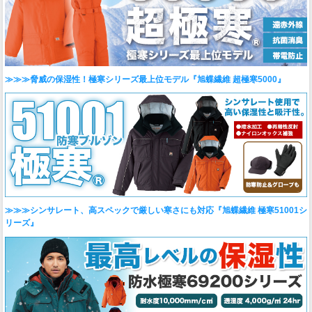
≫≫≫脅威の保湿性！極寒シリーズ最上位モデル『旭蝶繊維 超極寒5000』
≫≫≫シンサレート、高スペックで厳しい寒さにも対応『旭蝶繊維 極寒51001シ
リーズ』