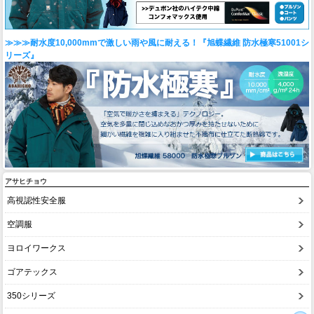
≫≫≫耐水度10,000mmで激しい雨や風に耐える！『旭蝶繊維 防水極寒51001シ
リーズ』
アサヒチョウ
高視認性安全服
空調服
ヨロイワークス
ゴアテックス
350シリーズ