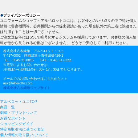
ユニフォームショップ・アルベロットユニは、お客様とのやり取りの中で得た個人
情報は警察機関等、公共機関からの提出要請があった場合以外の第三者に譲渡また
は利用することは一切ございません。
ご注文送信等にはSSLで暗号化するシステムを採用しております。お客様の個人情
報が他から見られる心配はございません、 どうぞご安心してご利用ください。
株式会社八木繊維 アルベロット・ユニ
〒417-0002 静岡県富士市依田橋426-1
TEL：0545-31-0815 FAX：0545-31-0222
※電話によるお問い合わせは、
月曜日から金曜日の9：30～17：30までとなります。
メールでのお問い合わせはこちらから＞＞
ask@alberotto.com
株式会社八木繊維ウェブサイト
アルベロットユニTOP
商品一覧
刺繍・プリントついて
お得なポイント
ショッピングガイド
特定商取引法に基づく表記
個人情報の取り扱いについて