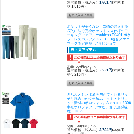
通常価格（税込み）
1,661円
(本体価
格:1,510円)
ポケットが全くない、異物の混入を徹
底的に防ぐ完全ポケットレス仕様のワ
ーキングウェア。
Asahicho E0401 ポケ
ットレスパンツ／JIS T8118適合／エコ
マーク認定商品│アサヒチョウ
定価6,600円のところ
通常価格（税込み）
3,531円
(本体価
格:3,210円)
きちんとした印象を与えてくれるリッ
チな風合いのタテ編みニット・トリコ
ット素材のポロシャツ。
Asahicho 8308
半袖ポロシャツ│アサヒチョウ,旭蝶繊
維［18SS］
定価7,040円のところ
通常価格（税込み）
3,784円
(本体価
格:3,440円)