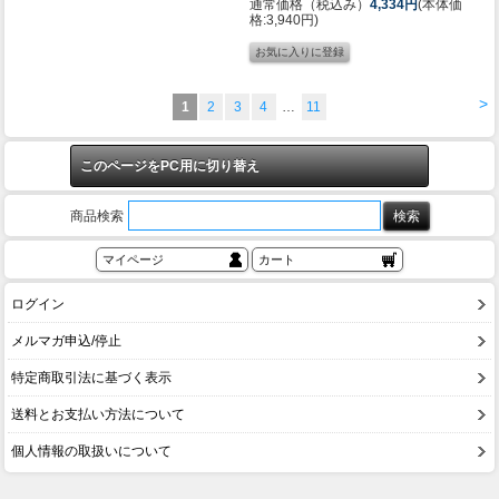
通常価格（税込み）
4,334円
(本体価
格:3,940円)
>
1
2
3
4
…
11
このページをPC用に切り替え
商品検索
マイページ
カート
ログイン
メルマガ申込/停止
特定商取引法に基づく表示
送料とお支払い方法について
個人情報の取扱いについて