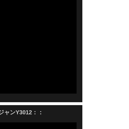
ャンY3012：：