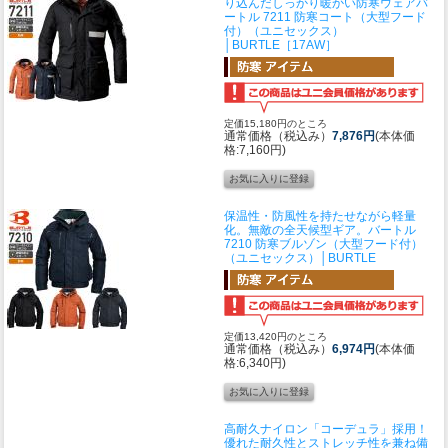
り込んだしっかり暖かい防寒ウェア
バ
ートル 7211 防寒コート（大型フード
付）（ユニセックス）
│BURTLE［17AW］
定価15,180円のところ
通常価格（税込み）
7,876円
(本体価
格:7,160円)
保温性・防風性を持たせながら軽量
化。無敵の全天候型ギア。
バートル
7210 防寒ブルゾン（大型フード付）
（ユニセックス）│BURTLE
定価13,420円のところ
通常価格（税込み）
6,974円
(本体価
格:6,340円)
高耐久ナイロン「コーデュラ」採用！
優れた耐久性とストレッチ性を兼ね備