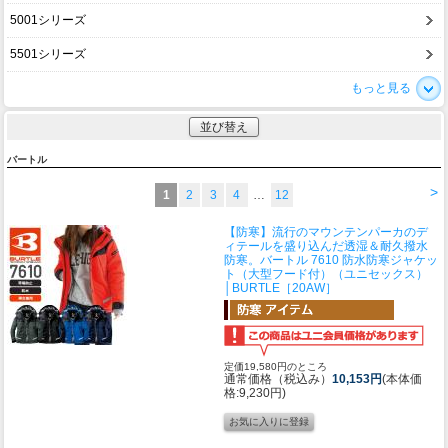
5001シリーズ
5501シリーズ
もっと見る
並び替え
バートル
>
1
2
3
4
…
12
【防寒】流行のマウンテンパーカのデ
ィテールを盛り込んだ透湿＆耐久撥水
防寒。
バートル 7610 防水防寒ジャケッ
ト（大型フード付）（ユニセックス）
│BURTLE［20AW］
定価19,580円のところ
通常価格（税込み）
10,153円
(本体価
格:9,230円)