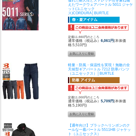
優れた耐久性とストレッチ性を兼ね備
えたワークウェア
バートル 5011 ジャケ
ット(ユニセック
ス)CORDURA│BURTLE
定価11,660円のところ
通常価格（税込み）
6,061円
(本体価
格:5,510円)
軽量・防風・保温性を実現！無敵の全
天候型ギア
バートル 7212 防寒パンツ
（ユニセックス）│BURTLE
定価11,000円のところ
通常価格（税込み）
5,709円
(本体価
格:5,190円)
【通年向け】ブラックヘリンボンのク
ールな一着
バートル 5511HB ジャケッ
ト（ユニセックス）