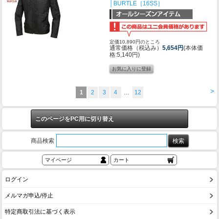
│BURTLE［16SS］
定価10,890円のところ
通常価格（税込み）
5,654円
(本体価
格:5,140円)
>
1
2
3
4
…
12
このページをPC用に切り替え
商品検索
マイページ
カート
ログイン
メルマガ申込/停止
特定商取引法に基づく表示