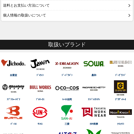
送料とお支払い方法について
個人情報の取扱いについて
取扱いブランド
自重堂
ｼﾞｬｳｨﾝ
ｼﾞｰﾄﾞﾗｺﾞﾝ
桑和
ｼﾞｰｸﾞﾗﾝﾄﾞ
ｱﾌﾞｿﾘｭｰﾄｷﾞｱ
ﾌﾞﾙﾜｰｸｽ
ｺｰｺｽ信岡
ｱﾝﾄﾞﾚｽｹｯﾃｨ
ｸﾞﾗﾃﾞｨｴｰﾀ
ﾊﾞｰﾄﾙ
ｻﾝｴｽ
三愛
ﾀｶﾔ商事
ﾅｲtﾅｲﾄ