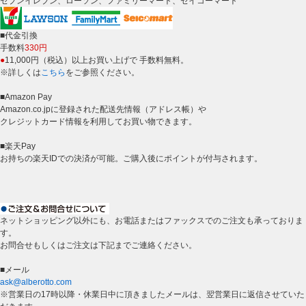
セブンイレブン、ローソン、ファミリーマート、セイコーマート
■代金引換
手数料
330円
●
11,000円（税込）以上お買い上げで 手数料無料。
※詳しくは
こちら
をご参照ください。
■Amazon Pay
Amazon.co.jpに登録された配送先情報（アドレス帳）や
クレジットカード情報を利用してお買い物できます。
■楽天Pay
お持ちの楽天IDでの決済が可能。ご購入後にポイントが付与されます。
ネットショッピング以外にも、お電話またはファックスでのご注文も承っておりま
す。
お問合せもしくはご注文は下記までご連絡ください。
■メール
ask@alberotto.com
※営業日の17時以降・休業日中に頂きましたメールは、翌営業日に返信させていた