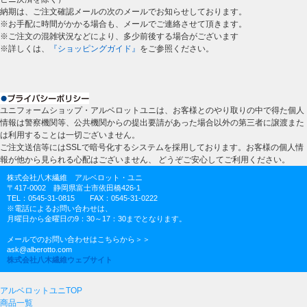
納期は、ご注文確認メールの次のメールでお知らせしております。
※お手配に時間がかかる場合も、メールでご連絡させて頂きます。
※ご注文の混雑状況などにより、多少前後する場合がございます
※詳しくは、
『ショッピングガイド』
をご参照ください。
ユニフォームショップ・アルベロットユニは、お客様とのやり取りの中で得た個人
情報は警察機関等、公共機関からの提出要請があった場合以外の第三者に譲渡また
は利用することは一切ございません。
ご注文送信等にはSSLで暗号化するシステムを採用しております。お客様の個人情
報が他から見られる心配はございません、 どうぞご安心してご利用ください。
株式会社八木繊維 アルベロット・ユニ
〒417-0002 静岡県富士市依田橋426-1
TEL：0545-31-0815 FAX：0545-31-0222
※電話によるお問い合わせは、
月曜日から金曜日の9：30～17：30までとなります。
メールでのお問い合わせはこちらから＞＞
ask@alberotto.com
株式会社八木繊維ウェブサイト
アルベロットユニTOP
商品一覧