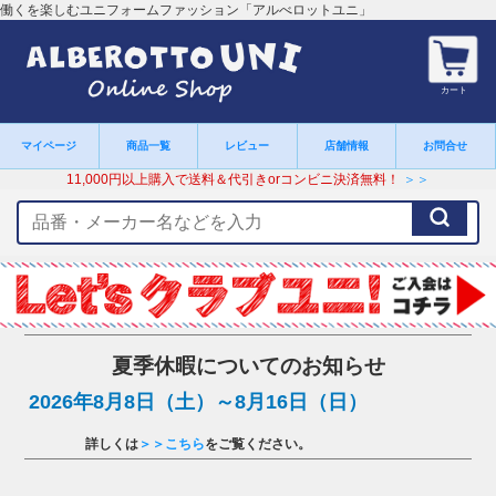
働くを楽しむユニフォームファッション「アルべロットユニ」
カート
マイページ
商品一覧
レビュー
店舗情報
お問合せ
11,000円以上購入で送料＆代引きorコンビニ決済無料！
＞＞
検
索
キ
ー
ワ
ー
ド
夏季休暇についてのお知らせ
2026年8月8日（土）～8月16日（日）
詳しくは
＞＞こちら
をご覧ください。