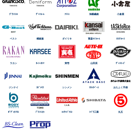
ｸﾞﾗﾝｼｽｺ
ﾃﾞﾆﾌｫｰﾑ
ｱｲﾄｽ
旭蝶繊維
小倉屋
ベスト
橘被服
ダイリキ
寛斎ﾕﾆﾌｫｰﾑ
ﾀｽｸﾌｫｰｽ
ラカン
ｶｰｼｰｶｼﾏ
寅壱
山田辰
ﾃﾞｨｯｷｰｽﾞ
ジンナイ
ｶｼﾞﾒｲｸ
シンメン
ｱﾀｯｸﾍﾞｰｽ
おたふく手袋
ﾎﾞﾃﾞｨﾀﾌﾈｽ
ﾌﾟﾘﾝﾄｽﾀｰ
ﾕﾆﾃｯﾄﾞｱｽﾚ
ｼﾊﾞﾗ工業
丸五