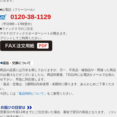
だきます。
■お電話（フリーコール）
0120-38-1129
（平日9時～17時受付）
■ファックスでのご注文
ＰＤＦのファックスオーダーシートが開きます。
プリントしてご利用ください。
商品の品質には万全を期しておりますが、万一、不良品・破損品や・間違った商品
のお届けなどがございましたら、商品到着後、7日以内にお電話かメールでお知ら
せ下さい、早急に対応致します。
・返品・交換は、1週間以内未使用・未開封に限ります、あらかじめご了承くださ
い。
※詳しくは
『返品特約について』
をご参照ください。
営業日の午前11時までにご注文頂いた場合、最短で翌日の発送となります。（コン
ビニ決済を除く）