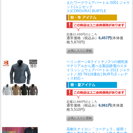
えたワークウェア
バートル 5001 ジャケ
ット(ユニセック
ス)CORDURA│BURTLE
定価12,430円のところ
通常価格（税込み）
6,457円
(本体価
格:5,870円)
ヘリンボーン&ライトチノ2つの個性派
マテリアルから選べる製品静電のスタ
イリッシュウェア
バートル 1511 ジャケ
ット／JIS T8118適合│BURTLE＜レデ
ィス対応＞
定価11,660円のところ
通常価格（税込み）
6,061円
(本体価
格:5,510円)
高耐久ナイロン「コーデュラ」採用！