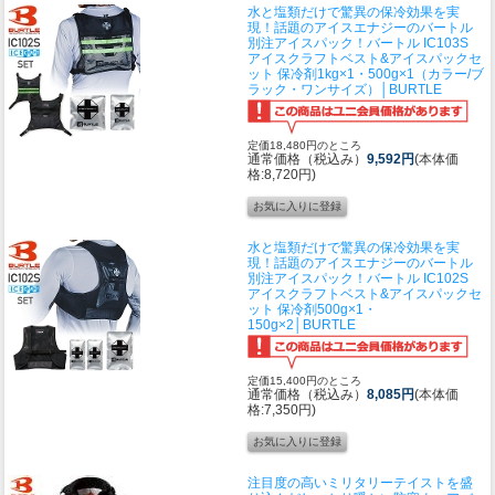
水と塩類だけで驚異の保冷効果を実
現！話題のアイスエナジーのバートル
別注アイスパック！
バートル IC103S
アイスクラフトベスト&アイスパックセ
ット 保冷剤1kg×1・500g×1（カラー/ブ
ラック・ワンサイズ）│BURTLE
定価18,480円のところ
通常価格（税込み）
9,592円
(本体価
格:8,720円)
水と塩類だけで驚異の保冷効果を実
現！話題のアイスエナジーのバートル
別注アイスパック！
バートル IC102S
アイスクラフトベスト&アイスパックセ
ット 保冷剤500g×1・
150g×2│BURTLE
定価15,400円のところ
通常価格（税込み）
8,085円
(本体価
格:7,350円)
注目度の高いミリタリーテイストを盛