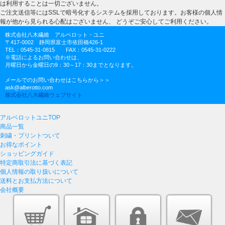
は利用することは一切ございません。
ご注文送信等にはSSLで暗号化するシステムを採用しております。お客様の個人情
報が他から見られる心配はございません、 どうぞご安心してご利用ください。
株式会社八木繊維 アルベロット・ユニ
〒417-0002 静岡県富士市依田橋426-1
TEL：0545-31-0815 FAX：0545-31-0222
※電話によるお問い合わせは、
月曜日から金曜日の9：30～17：30までとなります。
メールでのお問い合わせはこちらから＞＞
ask@alberotto.com
株式会社八木繊維ウェブサイト
アルベロットユニTOP
商品一覧
刺繍・プリントついて
お得なポイント
ショッピングガイド
特定商取引法に基づく表記
個人情報の取り扱いについて
送料とお支払方法について
会社概要