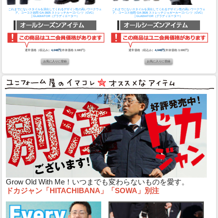
これまでにないスタイルを演出してくれるデザイン性の高いワークウェ
これまでにないスタイルを演出してくれるデザイン性の高いワークウェ
ア。
コーコス信岡 GA-3925 ストレッチカーゴパンツ（CVC）
ア。
コーコス信岡 GA-3926 ストレッチジョガーカーゴパンツ（CVC）
│GLADIATOR（グラディエーター）
│GLADIATOR（グラディエーター）
通常価格（税込み）
4,048円
(本体価格:3,680円)
通常価格（税込み）
4,048円
(本体価格:3,680円)
Grow Old With Me！いつまでも変わらないものを愛す。
ドカジャン「HITACHIBANA」「SOWA」別注