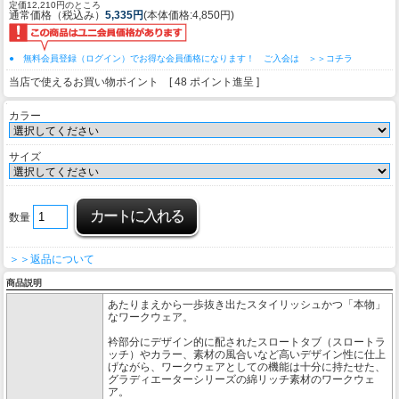
定価12,210円のところ
通常価格（税込み）
5,335円
(本体価格:4,850円)
● 無料会員登録（ログイン）でお得な会員価格になります！ ご入会は ＞＞コチラ
当店で使えるお買い物ポイント [ 48 ポイント進呈 ]
カラー
サイズ
数量
＞＞返品について
商品説明
あたりまえから一歩抜き出たスタイリッシュかつ「本物」
なワークウェア。
衿部分にデザイン的に配されたスロートタブ（スロートラ
ッチ）やカラー、素材の風合いなど高いデザイン性に仕上
げながら、ワークウェアとしての機能は十分に持たせた、
グラディエーターシリーズの綿リッチ素材のワークウェ
ア。