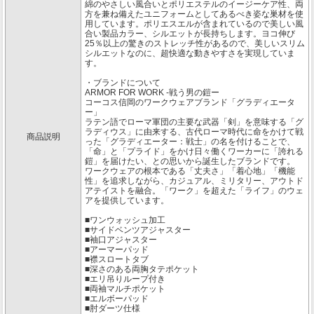
綿のやさしい風合いとポリエステルのイージーケア性、両
方を兼ね備えたユニフォームとしてあるべき姿な巣材を使
用しています。ポリエスエルが含まれているので美しい風
合い製品カラー、シルエットが長持ちします。ヨコ伸び
25％以上の驚きのストレッチ性があるので、美しいスリム
シルエットなのに、超快適な動きやすさを実現していま
す。
・ブランドについて
ARMOR FOR WORK -戦う男の鎧ー
コーコス信岡のワークウェアブランド「グラディエータ
ー」
ラテン語でローマ軍団の主要な武器「剣」を意味する「グ
ラディウス」に由来する、古代ローマ時代に命をかけて戦
商品説明
った「グラディエーター：戦士」の名を付けることで、
「命」と「プライド」をかけ日々働くワーカーに「誇れる
鎧」を届けたい、との思いから誕生したブランドです。
ワークウェアの根本である「丈夫さ」「着心地」「機能
性」を追求しながら、カジュアル、ミリタリー、アウトド
アテイストを融合。「ワーク」を超えた「ライフ」のウェ
アを提供しています。
■ワンウォッシュ加工
■サイドベンツアジャスター
■袖口アジャスター
■アーマーパッド
■襟スロートタブ
■深さのある両胸タテポケット
■エリ吊りループ付き
■両袖マルチポケット
■エルボーパッド
■肘ダーツ仕様