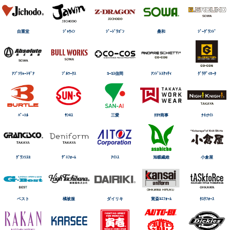
自重堂
ｼﾞｬｳｨﾝ
ｼﾞｰﾄﾞﾗｺﾞﾝ
桑和
ｼﾞｰｸﾞﾗﾝﾄﾞ
ｱﾌﾞｿﾘｭｰﾄｷﾞｱ
ﾌﾞﾙﾜｰｸｽ
ｺｰｺｽ信岡
ｱﾝﾄﾞﾚｽｹｯﾃｨ
ｸﾞﾗﾃﾞｨｴｰﾀ
ﾊﾞｰﾄﾙ
ｻﾝｴｽ
三愛
ﾀｶﾔ商事
ﾅｲtﾅｲﾄ
ｸﾞﾗﾝｼｽｺ
ﾃﾞﾆﾌｫｰﾑ
ｱｲﾄｽ
旭蝶繊維
小倉屋
ベスト
橘被服
ダイリキ
寛斎ﾕﾆﾌｫｰﾑ
ﾀｽｸﾌｫｰｽ