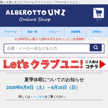
働くを楽しむユニフォームファッション「アルべロットユニ」
カート
マイページ
商品一覧
レビュー
店舗情報
お問合せ
11,000円以上購入で送料＆代引きorコンビニ決済無料！
＞＞
検
索
キ
ー
ワ
ー
ド
夏季休暇についてのお知らせ
2026年8月8日（土）～8月16日（日）
詳しくは
＞＞こちら
をご覧ください。