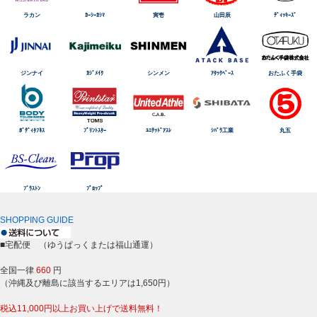
ラカン
ｶｰｼｰｶｼﾏ
寅壱
山田辰
ﾃﾞｨｯｷｰｽﾞ
ジンナイ
ｶｼﾞﾒｲｸ
シンメン
ｱﾀｯｸﾍﾞｰｽ
おたふく手袋
ﾎﾞﾃﾞｨﾀﾌﾈｽ
ﾌﾟﾘﾝﾄｽﾀｰ
ﾕﾆﾃｯﾄﾞｱｽﾚ
ｼﾊﾞﾗ工業
丸五
ﾌﾞﾗｽﾄﾝ
ﾌﾟﾛｯﾌﾟ
SHOPPING GUIDE
■宅配便 （ゆうぱっくまたは福山通運）
全国一律
660
円
（沖縄及び離島に該当するエリアは1,650円）
税込11,000円以上お買い上げで送料無料！