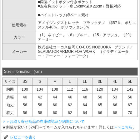
■両脇ドットボタン付きポケット
■左右胸ポケット（巾15cm×深さ22cm）野帳対応
■ハイストレッチ綿ベース素材
アメイジングストレッチ ブラックチノ 綿57％、ポリエ
使用素材
ステル40％、ポリウレタン3％
（1）ネイビー、（6）ブルー、（15）アッシュ、（29）
カラー
アーミー
株式会社コーコス信岡 CO-COS NOBUOKA ブランド／
メーカー
GLADIATOR ARMOR FOR WORK （グラディエータ
ー・アーマー・フォーワーク）
Size information（cm）
サイズ
SS
S
M
L
LL
3L
4L
5L
胸囲
100
104
108
112
116
120
134
142
肩幅
40
42
44
46
48
50
53
56
袖丈
56
58
60
62
64
65
66
67
着丈
56
58
60
62
64
66
68
70
＞＞お取り寄せ商品の在庫確認及び納期について
★刺繍が安い！324円～でネームが入れられちゃいます！詳しくは
＞＞こちら。
レビューを書く