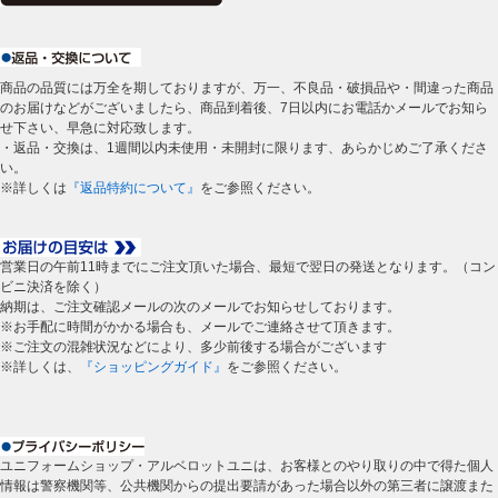
商品の品質には万全を期しておりますが、万一、不良品・破損品や・間違った商品
のお届けなどがございましたら、商品到着後、7日以内にお電話かメールでお知ら
せ下さい、早急に対応致します。
・返品・交換は、1週間以内未使用・未開封に限ります、あらかじめご了承くださ
い。
※詳しくは
『返品特約について』
をご参照ください。
営業日の午前11時までにご注文頂いた場合、最短で翌日の発送となります。（コン
ビニ決済を除く）
納期は、ご注文確認メールの次のメールでお知らせしております。
※お手配に時間がかかる場合も、メールでご連絡させて頂きます。
※ご注文の混雑状況などにより、多少前後する場合がございます
※詳しくは、
『ショッピングガイド』
をご参照ください。
ユニフォームショップ・アルベロットユニは、お客様とのやり取りの中で得た個人
情報は警察機関等、公共機関からの提出要請があった場合以外の第三者に譲渡また