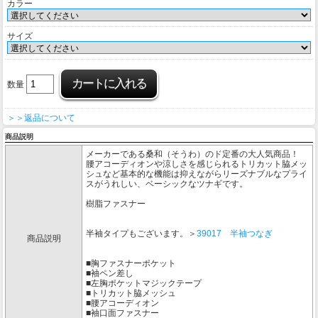
カラー
サイズ
数量
＞＞返品について
商品説明
メーカーである桑和（そうわ）のド定番の大人気商品！
腰アコーディオンや涼しさを感じられるトリカット脇メッ
シュなど基本的な機能は抑えながらリーズナブルなプライ
スがうれしい、ベーシックなツナギです。
樹脂ファスナー
半袖タイプもございます。＞
39017 半袖つなぎ
商品説明
■胸ファスナーポケット
■袖ペン差し
■左胸ポケットマジックテープ
■トリカット脇メッシュ
■腰アコーディオン
■袖口面ファスナー