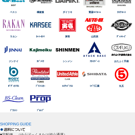
ベスト
橘被服
ダイリキ
寛斎ﾕﾆﾌｫｰﾑ
ﾀｽｸﾌｫｰｽ
ラカン
ｶｰｼｰｶｼﾏ
寅壱
山田辰
ﾃﾞｨｯｷｰｽﾞ
ジンナイ
ｶｼﾞﾒｲｸ
シンメン
ｱﾀｯｸﾍﾞｰｽ
おたふく手袋
ﾎﾞﾃﾞｨﾀﾌﾈｽ
ﾌﾟﾘﾝﾄｽﾀｰ
ﾕﾆﾃｯﾄﾞｱｽﾚ
ｼﾊﾞﾗ工業
丸五
ﾌﾞﾗｽﾄﾝ
ﾌﾟﾛｯﾌﾟ
SHOPPING GUIDE
■宅配便 （ゆうぱっくまたは福山通運）