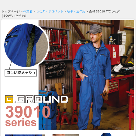
トップページ >
作業着
>
つなぎ・サロペット
>
秋冬・通年用
> 桑和 39010 T/Cつなぎ
│SOWA（そうわ）