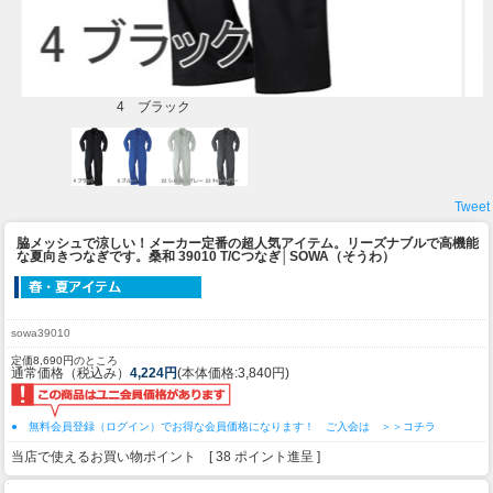
4 ブラック
Tweet
脇メッシュで涼しい！メーカー定番の超人気アイテム。リーズナブルで高機能
な夏向きつなぎです。
桑和 39010 T/Cつなぎ│SOWA（そうわ）
sowa39010
定価8,690円のところ
通常価格（税込み）
4,224円
(本体価格:3,840円)
● 無料会員登録（ログイン）でお得な会員価格になります！ ご入会は ＞＞コチラ
当店で使えるお買い物ポイント [ 38 ポイント進呈 ]