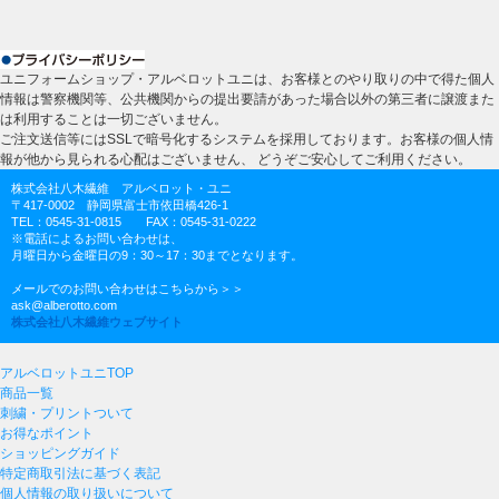
ユニフォームショップ・アルベロットユニは、お客様とのやり取りの中で得た個人
情報は警察機関等、公共機関からの提出要請があった場合以外の第三者に譲渡また
は利用することは一切ございません。
ご注文送信等にはSSLで暗号化するシステムを採用しております。お客様の個人情
報が他から見られる心配はございません、 どうぞご安心してご利用ください。
株式会社八木繊維 アルベロット・ユニ
〒417-0002 静岡県富士市依田橋426-1
TEL：0545-31-0815 FAX：0545-31-0222
※電話によるお問い合わせは、
月曜日から金曜日の9：30～17：30までとなります。
メールでのお問い合わせはこちらから＞＞
ask@alberotto.com
株式会社八木繊維ウェブサイト
アルベロットユニTOP
商品一覧
刺繍・プリントついて
お得なポイント
ショッピングガイド
特定商取引法に基づく表記
個人情報の取り扱いについて