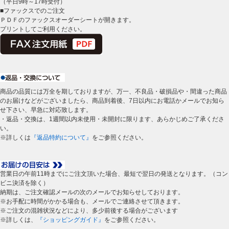
（平日9時～17時受付）
■ファックスでのご注文
ＰＤＦのファックスオーダーシートが開きます。
プリントしてご利用ください。
商品の品質には万全を期しておりますが、万一、不良品・破損品や・間違った商品
のお届けなどがございましたら、商品到着後、7日以内にお電話かメールでお知ら
せ下さい、早急に対応致します。
・返品・交換は、1週間以内未使用・未開封に限ります、あらかじめご了承くださ
い。
※詳しくは
『返品特約について』
をご参照ください。
営業日の午前11時までにご注文頂いた場合、最短で翌日の発送となります。（コン
ビニ決済を除く）
納期は、ご注文確認メールの次のメールでお知らせしております。
※お手配に時間がかかる場合も、メールでご連絡させて頂きます。
※ご注文の混雑状況などにより、多少前後する場合がございます
※詳しくは、
『ショッピングガイド』
をご参照ください。