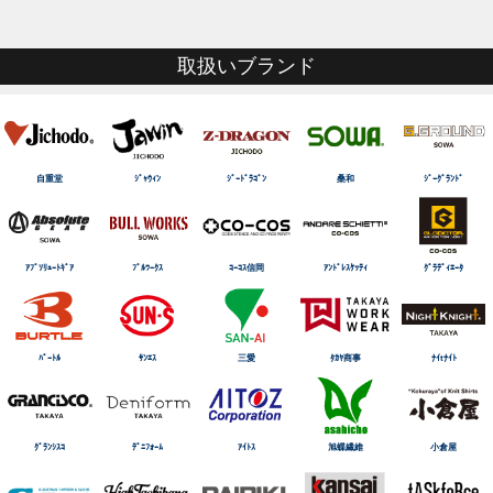
取扱いブランド
自重堂
ｼﾞｬｳｨﾝ
ｼﾞｰﾄﾞﾗｺﾞﾝ
桑和
ｼﾞｰｸﾞﾗﾝﾄﾞ
ｱﾌﾞｿﾘｭｰﾄｷﾞｱ
ﾌﾞﾙﾜｰｸｽ
ｺｰｺｽ信岡
ｱﾝﾄﾞﾚｽｹｯﾃｨ
ｸﾞﾗﾃﾞｨｴｰﾀ
ﾊﾞｰﾄﾙ
ｻﾝｴｽ
三愛
ﾀｶﾔ商事
ﾅｲtﾅｲﾄ
ｸﾞﾗﾝｼｽｺ
ﾃﾞﾆﾌｫｰﾑ
ｱｲﾄｽ
旭蝶繊維
小倉屋