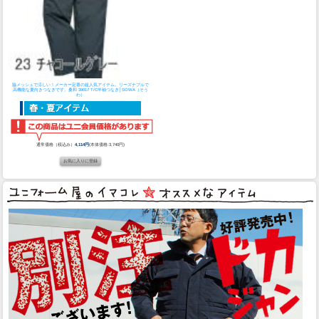
脇メッシュで涼しい！メーカー定番の超人気アイテム。リーズナブルで
高機能な夏向きつなぎです。
桑和 39017 T/C半袖つなぎ│SOWA（そう
わ）
通常価格（税込み）
4,114円
(本体価格:3,740円)