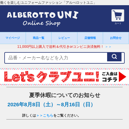
働くを楽しむユニフォームファッション「アルべロットユニ」
カート
マイページ
商品一覧
レビュー
店舗情報
お問合せ
11,000円以上購入で送料＆代引きorコンビニ決済無料！
＞＞
検
索
キ
ー
ワ
ー
ド
夏季休暇についてのお知らせ
2026年8月8日（土）～8月16日（日）
詳しくは
＞＞こちら
をご覧ください。