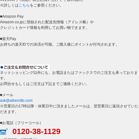
※詳しくは
こちら
をご参照ください。
■Amazon Pay
Amazon.co.jpに登録された配送先情報（アドレス帳）や
クレジットカード情報を利用してお買い物できます。
■楽天Pay
お持ちの楽天IDでの決済が可能。ご購入後にポイントが付与されます。
ネットショッピング以外にも、お電話またはファックスでのご注文も承っておりま
す。
お問合せもしくはご注文は下記までご連絡ください。
■メール
ask@alberotto.com
※営業日の17時以降・休業日中に頂きましたメールは、翌営業日に返信させていた
だきます。
■お電話（フリーコール）
0120-38-1129