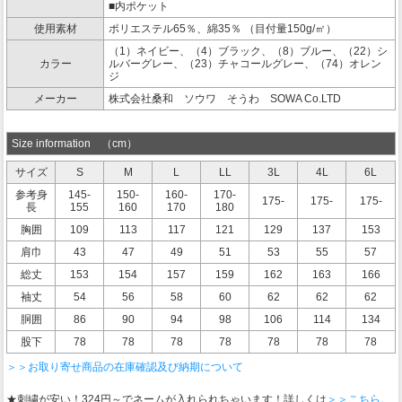
■内ポケット
使用素材
ポリエステル65％、綿35％ （目付量150g/㎡）
（1）ネイビー、（4）ブラック、（8）ブルー、（22）シ
カラー
ルバーグレー、（23）チャコールグレー、（74）オレン
ジ
メーカー
株式会社桑和 ソウワ そうわ SOWA Co.LTD
Size information （cm）
サイズ
S
M
L
LL
3L
4L
6L
参考身
145-
150-
160-
170-
175-
175-
175-
長
155
160
170
180
胸囲
109
113
117
121
129
137
153
肩巾
43
47
49
51
53
55
57
総丈
153
154
157
159
162
163
166
袖丈
54
56
58
60
62
62
62
胴囲
86
90
94
98
106
114
134
股下
78
78
78
78
78
78
78
＞＞お取り寄せ商品の在庫確認及び納期について
★刺繍が安い！324円～でネームが入れられちゃいます！詳しくは
＞＞こちら。