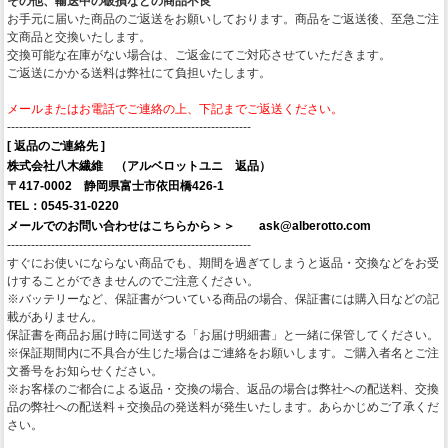
その他、輸送中の破損などの商品不良
お手元に届いた商品のご返送をお願いしております。商品をご返送後、至急ご注
文商品と交換いたします。
交換可能な在庫がない場合は、ご返金にてご対応させていただきます。
ご返送にかかる送料は弊社にて負担いたします。
メールまたはお電話でご連絡の上、下記までご返送ください。
-------------------------------------------------------------
[ 返品のご連絡先 ]
株式会社八木繊維 （アルベロットユニ 返品）
〒417-0002 静岡県富士市依田橋426-1
TEL：0545-31-0220
メールでのお問い合わせはこちらから＞＞ ask@alberotto.com
-------------------------------------------------------------
すぐにお使いにならない商品でも、期間を過ぎてしまうと返品・交換などをお受
けすることができませんのでご注意ください。
※バッテリーなど、保証書がついている商品の場合、保証書には購入日などの記
載がありません。
保証書を商品お届け時に同送する「お届け明細書」と一緒に保管してください。
※保証期間内に不具合が生じた場合はご連絡をお願いします。ご購入者名とご注
文番号をお知らせください。
※お客様のご都合による返品・交換の場合、返品の場合は弊社への配送料、交換
品の弊社への配送料＋交換品の発送料が発生いたします。あらかじめご了承くだ
さい。