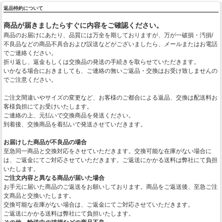
返品特約について
商品が届きましたらすぐに内容をご確認ください。
商品のお届けにあたり、品質には万全を期しておりますが、万が一破損・汚損/
不良品などの商品不具合および誤送などがございましたら、メールまたはお電話
でご連絡ください。
折り返し、返金もしくは交換品の発送の手続きを取らせていただきます。
いかなる場合におきましても、ご連絡の無いご返品・交換はお受け致しませんの
でご注意ください。
ご注文間違いやサイズの変更など、お客様のご都合による返品、交換は配送料お
客様負担にてお受けいたします。
ご連絡の上、元払いで交換商品を発送ください。
到着後、交換商品を着払いで発送させていだきます。
お届けした商品が不良品の場合
至急同一商品と交換対応をさせていただきます。交換可能な在庫がない場合に
は、ご返金にてご対応させていただきます。ご返送にかかる送料は弊社にて負担
いたします。
ご注文内容と異なる商品が届いた場合
お手元に届いた商品のご返送をお願いしております。商品をご返送後、至急ご注
文商品と交換いたします。
交換可能な在庫がない場合は、ご返金にてご対応させていただきます。
ご返送にかかる送料は弊社にて負担いたします。