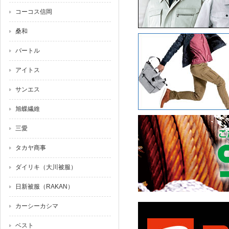
コーコス信岡
桑和
バートル
アイトス
サンエス
旭蝶繊維
三愛
タカヤ商事
ダイリキ（大川被服）
日新被服（RAKAN）
カーシーカシマ
ベスト