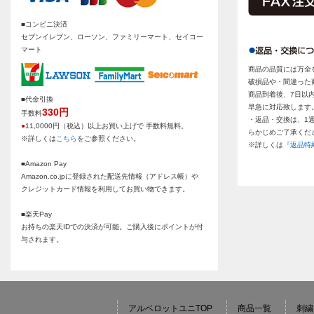
■コンビニ決済
セブンイレブン、ローソン、ファミリーマート、セイコー
マート
商品の品質には万全
破損品や・間違った
商品到着後、7日以
■代金引換
早急に対応致します
330円
手数料
・返品・交換は、1
●
11,0000円（税込）以上お買い上げで 手数料無料。
らかじめご了承くだ
※詳しくは
こちら
をご参照ください。
※詳しくは
『返品特
■Amazon Pay
Amazon.co.jpに登録された配送先情報（アドレス帳）や
クレジットカード情報を利用してお買い物できます。
■楽天Pay
お持ちの楽天IDでの決済が可能。ご購入後にポイントが付
与されます。
アルベロットユニTOP
商品一覧
刺繍