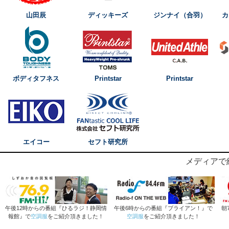
山田辰
ディッキーズ
ジンナイ（合羽）
カ
ボディタフネス
Printstar
Printstar
エイコー
セフト研究所
メディアで
午後12時からの番組『ひるラジ！静岡情
午後6時からの番組『ブライアン！』で
朝
報館』で
空調服
をご紹介頂きました！
空調服
をご紹介頂きました！