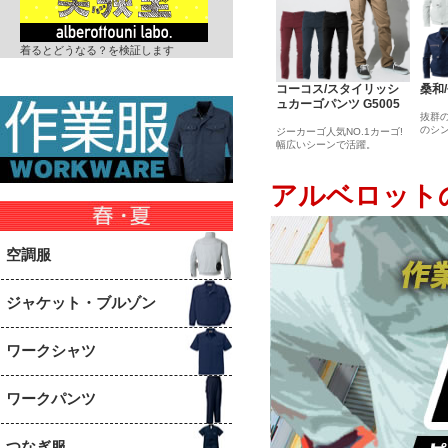
着るとどうなる？を検証します
コーコス/スタイリッシ
桑和
ュカーゴパンツ G5005
抜群
のシン
ジーカーゴ人気NO.1カーゴ!
幅広いシーンで活躍。
アルベロット
空調服
ジャケット・ブルゾン
ワークシャツ
ワークパンツ
つなぎ服