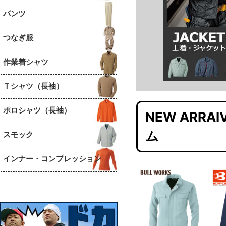
パンツ
つなぎ服
作業着シャツ
Ｔシャツ（長袖）
ポロシャツ（長袖）
NEW ARR
ム
スモック
インナー・コンプレッション