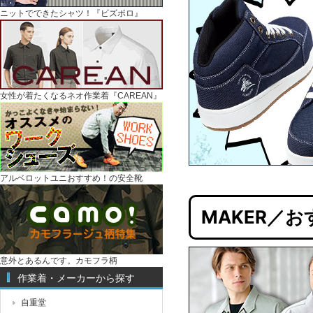
ニットでできたシャツ！『ビズポロ』
女性が着たくなるネオ作業着『CAREAN』
アルベロットユニおすすめ！の安全靴
MAKER／
意外とあるんです。カモフラ柄
作業着・メーカーから探す
自重堂