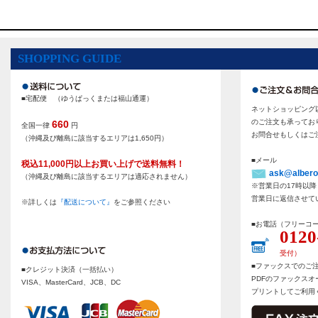
SHOPPING GUIDE
■宅配便 （ゆうぱっくまたは福山通運）
ネットショッピング
のご注文も承ってお
660
全国一律
円
お問合せもしくはご
（沖縄及び離島に該当するエリアは1,650円）
■メール
税込11,000円以上お買い上げで送料無料！
ask@albero
（沖縄及び離島に該当するエリアは適応されません）
※営業日の17時以
営業日に返信させて
※詳しくは
『配送について』
をご参照ください
■お電話（フリーコ
0120
受付）
■ファックスでのご
■クレジット決済（一括払い）
PDFのファックス
VISA、MasterCard、JCB、DC
プリントしてご利用