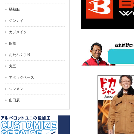
橘被服
ジンナイ
カジメイク
船橋
おたふく手袋
丸五
アタックベース
シンメン
山田辰