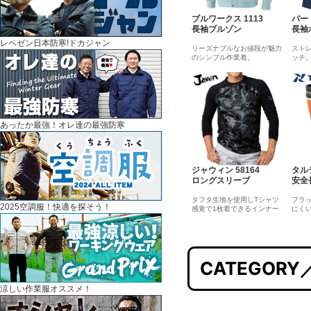
ブルワークス 1113
バート
長袖ブルゾン
長袖
レペゼン日本防寒!ドカジャン
リーズナブルなお値段が魅力
スト
のシンプル作業着。
ッチ
あったか最強！オレ達の最強防寒
ジャウィン 58164
タルテ
ロングスリーブ
安全
タフタ生地を使用しTシャツ
フラ
2025空調服！快適を探そう！
感覚で1枚着できるインナー
にく
CATEGOR
涼しい作業服オススメ！