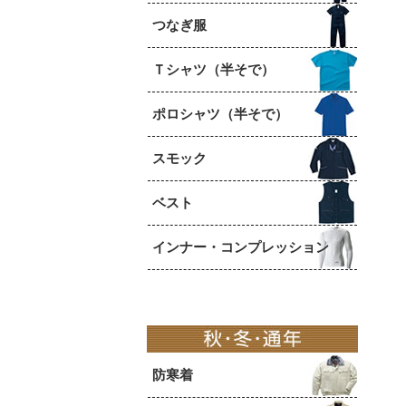
つなぎ服
Ｔシャツ（半そで）
ポロシャツ（半そで）
スモック
ベスト
インナー・コンプレッション
防寒着