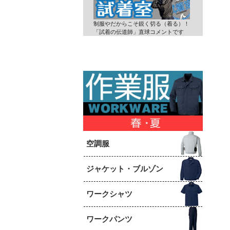
制服やだからこそ鋭く切る（着る）！
「試着の伝道師」直球コメントです
空調服
ジャケット・ブルゾン
ワークシャツ
ワークパンツ