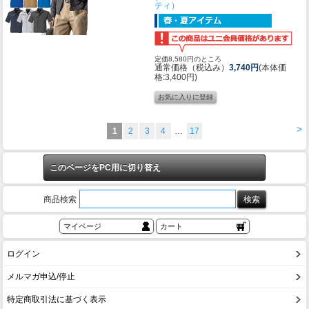
ティ）
定価8,580円のところ
通常価格（税込み）
3,740円
(本体価
格:3,400円)
>
1
2
3
4
…
17
このページをPC用に切り替え
商品検索
マイページ
カート
ログイン
メルマガ申込/停止
特定商取引法に基づく表示