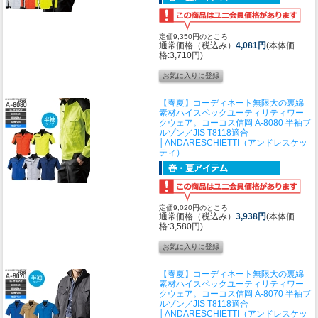
定価9,350円のところ
通常価格（税込み）
4,081円
(本体価
格:3,710円)
【春夏】コーディネート無限大の裏綿
素材ハイスペックユーティリティワー
クウェア。
コーコス信岡 A-8080 半袖ブ
ルゾン／JIS T8118適合
│ANDARESCHIETTI（アンドレスケッ
ティ）
定価9,020円のところ
通常価格（税込み）
3,938円
(本体価
格:3,580円)
【春夏】コーディネート無限大の裏綿
素材ハイスペックユーティリティワー
クウェア。
コーコス信岡 A-8070 半袖ブ
ルゾン／JIS T8118適合
│ANDARESCHIETTI（アンドレスケッ