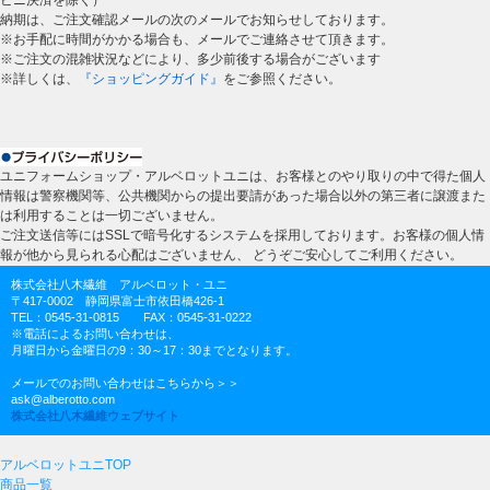
ビニ決済を除く）
納期は、ご注文確認メールの次のメールでお知らせしております。
※お手配に時間がかかる場合も、メールでご連絡させて頂きます。
※ご注文の混雑状況などにより、多少前後する場合がございます
※詳しくは、
『ショッピングガイド』
をご参照ください。
ユニフォームショップ・アルベロットユニは、お客様とのやり取りの中で得た個人
情報は警察機関等、公共機関からの提出要請があった場合以外の第三者に譲渡また
は利用することは一切ございません。
ご注文送信等にはSSLで暗号化するシステムを採用しております。お客様の個人情
報が他から見られる心配はございません、 どうぞご安心してご利用ください。
株式会社八木繊維 アルベロット・ユニ
〒417-0002 静岡県富士市依田橋426-1
TEL：0545-31-0815 FAX：0545-31-0222
※電話によるお問い合わせは、
月曜日から金曜日の9：30～17：30までとなります。
メールでのお問い合わせはこちらから＞＞
ask@alberotto.com
株式会社八木繊維ウェブサイト
アルベロットユニTOP
商品一覧