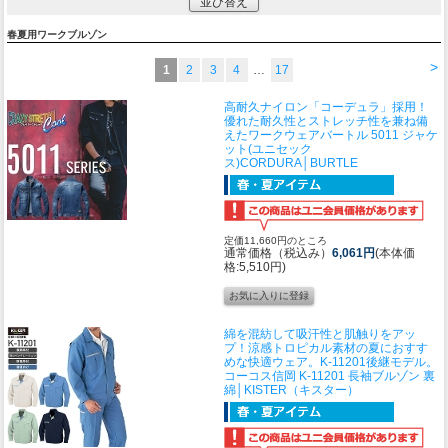
並び替え
春夏用ワークブルゾン
>
1
2
3
4
…
17
高耐久ナイロン「コーデュラ」採用！
優れた耐久性とストレッチ性を兼ね備
えたワークウェア
バートル 5011 ジャケ
ット(ユニセック
ス)CORDURA│BURTLE
定価11,660円のところ
通常価格（税込み）
6,061円
(本体価
格:5,510円)
綿を混紡して吸汗性と肌触りをアッ
プ！涼感トロピカル素材の夏におすす
めな快適ウェア。K-11201後継モデル。
コーコス信岡 K-11201 長袖ブルゾン 裏
綿│KISTER（キスター）