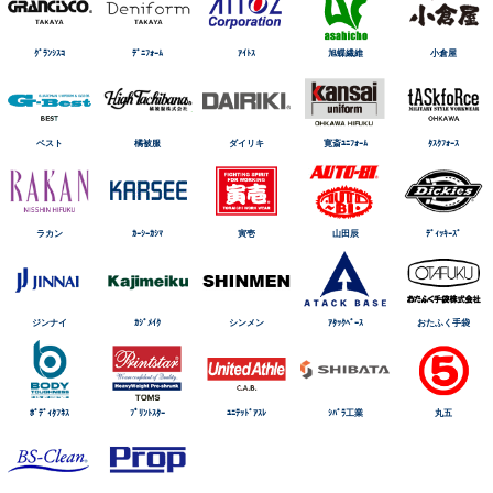
ｸﾞﾗﾝｼｽｺ
ﾃﾞﾆﾌｫｰﾑ
ｱｲﾄｽ
旭蝶繊維
小倉屋
ベスト
橘被服
ダイリキ
寛斎ﾕﾆﾌｫｰﾑ
ﾀｽｸﾌｫｰｽ
ラカン
ｶｰｼｰｶｼﾏ
寅壱
山田辰
ﾃﾞｨｯｷｰｽﾞ
ジンナイ
ｶｼﾞﾒｲｸ
シンメン
ｱﾀｯｸﾍﾞｰｽ
おたふく手袋
ﾎﾞﾃﾞｨﾀﾌﾈｽ
ﾌﾟﾘﾝﾄｽﾀｰ
ﾕﾆﾃｯﾄﾞｱｽﾚ
ｼﾊﾞﾗ工業
丸五