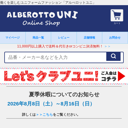
働くを楽しむユニフォームファッション「アルべロットユニ」
カート
マイページ
商品一覧
レビュー
店舗情報
お問合せ
11,000円以上購入で送料＆代引きorコンビニ決済無料！
＞＞
検
索
キ
ー
ワ
ー
ド
夏季休暇についてのお知らせ
2026年8月8日（土）～8月16日（日）
詳しくは
＞＞こちら
をご覧ください。