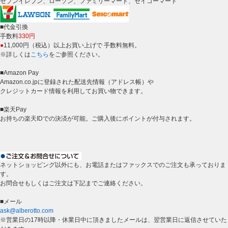
セブンイレブン、ローソン、ファミリーマート、セイコーマート
■代金引換
手数料
330円
●
11,000円（税込）以上お買い上げで 手数料無料。
※詳しくは
こちら
をご参照ください。
■Amazon Pay
Amazon.co.jpに登録された配送先情報（アドレス帳）や
クレジットカード情報を利用してお買い物できます。
■楽天Pay
お持ちの楽天IDでの決済が可能。ご購入後にポイントが付与されます。
ネットショッピング以外にも、お電話またはファックスでのご注文も承っておりま
す。
お問合せもしくはご注文は下記までご連絡ください。
■メール
ask@alberotto.com
※営業日の17時以降・休業日中に頂きましたメールは、翌営業日に返信させていた