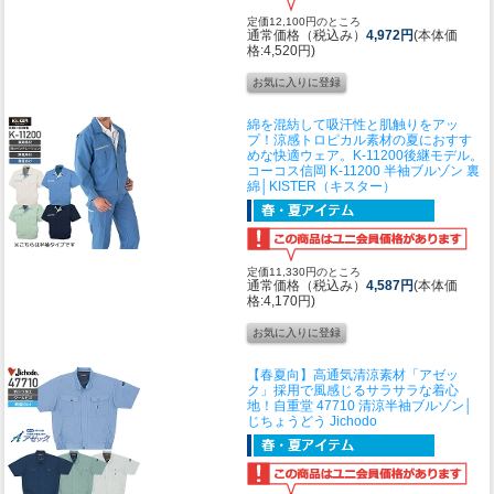
定価12,100円のところ
通常価格（税込み）
4,972円
(本体価
格:4,520円)
綿を混紡して吸汗性と肌触りをアッ
プ！涼感トロピカル素材の夏におすす
めな快適ウェア。K-11200後継モデル。
コーコス信岡 K-11200 半袖ブルゾン 裏
綿│KISTER（キスター）
定価11,330円のところ
通常価格（税込み）
4,587円
(本体価
格:4,170円)
【春夏向】高通気清涼素材「アゼッ
ク」採用で風感じるサラサラな着心
地！
自重堂 47710 清涼半袖ブルゾン│
じちょうどう Jichodo