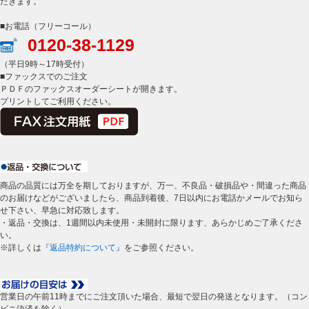
だきます。
■お電話（フリーコール）
0120-38-1129
（平日9時～17時受付）
■ファックスでのご注文
ＰＤＦのファックスオーダーシートが開きます。
プリントしてご利用ください。
商品の品質には万全を期しておりますが、万一、不良品・破損品や・間違った商品
のお届けなどがございましたら、商品到着後、7日以内にお電話かメールでお知ら
せ下さい、早急に対応致します。
・返品・交換は、1週間以内未使用・未開封に限ります、あらかじめご了承くださ
い。
※詳しくは
『返品特約について』
をご参照ください。
営業日の午前11時までにご注文頂いた場合、最短で翌日の発送となります。（コン