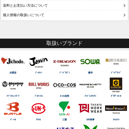
送料とお支払い方法について
個人情報の取扱いについて
取扱いブランド
自重堂
ｼﾞｬｳｨﾝ
ｼﾞｰﾄﾞﾗｺﾞﾝ
桑和
ｼﾞｰｸﾞﾗﾝﾄﾞ
ｱﾌﾞｿﾘｭｰﾄｷﾞｱ
ﾌﾞﾙﾜｰｸｽ
ｺｰｺｽ信岡
ｱﾝﾄﾞﾚｽｹｯﾃｨ
ｸﾞﾗﾃﾞｨｴｰﾀ
ﾊﾞｰﾄﾙ
ｻﾝｴｽ
三愛
ﾀｶﾔ商事
ﾅｲtﾅｲﾄ