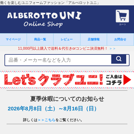
働くを楽しむユニフォームファッション「アルべロットユニ」
カート
マイページ
商品一覧
レビュー
店舗情報
お問合せ
11,000円以上購入で送料＆代引きorコンビニ決済無料！
＞＞
検
索
キ
ー
ワ
ー
ド
夏季休暇についてのお知らせ
2026年8月8日（土）～8月16日（日）
詳しくは
＞＞こちら
をご覧ください。