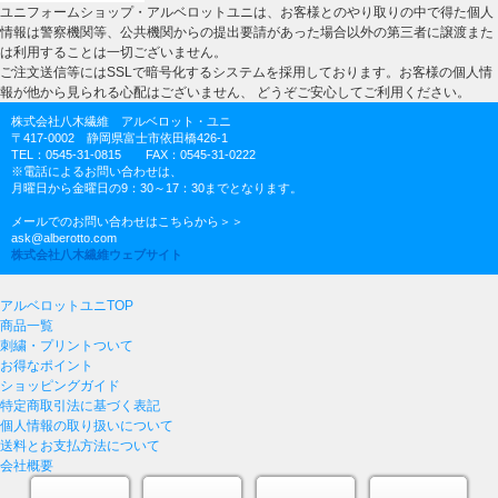
ユニフォームショップ・アルベロットユニは、お客様とのやり取りの中で得た個人
情報は警察機関等、公共機関からの提出要請があった場合以外の第三者に譲渡また
は利用することは一切ございません。
ご注文送信等にはSSLで暗号化するシステムを採用しております。お客様の個人情
報が他から見られる心配はございません、 どうぞご安心してご利用ください。
株式会社八木繊維 アルベロット・ユニ
〒417-0002 静岡県富士市依田橋426-1
TEL：0545-31-0815 FAX：0545-31-0222
※電話によるお問い合わせは、
月曜日から金曜日の9：30～17：30までとなります。
メールでのお問い合わせはこちらから＞＞
ask@alberotto.com
株式会社八木繊維ウェブサイト
アルベロットユニTOP
商品一覧
刺繍・プリントついて
お得なポイント
ショッピングガイド
特定商取引法に基づく表記
個人情報の取り扱いについて
送料とお支払方法について
会社概要