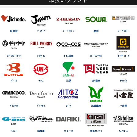
自重堂
ｼﾞｬｳｨﾝ
ｼﾞｰﾄﾞﾗｺﾞﾝ
桑和
ｼﾞｰｸﾞﾗﾝﾄﾞ
ｱﾌﾞｿﾘｭｰﾄｷﾞｱ
ﾌﾞﾙﾜｰｸｽ
ｺｰｺｽ信岡
ｱﾝﾄﾞﾚｽｹｯﾃｨ
ｸﾞﾗﾃﾞｨｴｰﾀ
ﾊﾞｰﾄﾙ
ｻﾝｴｽ
三愛
ﾀｶﾔ商事
ﾅｲtﾅｲﾄ
ｸﾞﾗﾝｼｽｺ
ﾃﾞﾆﾌｫｰﾑ
ｱｲﾄｽ
旭蝶繊維
小倉屋
ベスト
橘被服
ダイリキ
寛斎ﾕﾆﾌｫｰﾑ
ﾀｽｸﾌｫｰｽ