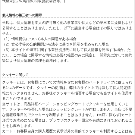
代金未払いの場合の回収委託会社等。）
個人情報の第三者への開示
当店は、個人情報を本人の許可無く他の事業者や個人などの第三者に提供および
公開することはありません。ただし、以下に該当する場合はその限りではありま
せん。
（1）情報提供について本人の同意がある場合
（2）官公庁等の公的機関から法令に基づき開示を求められた場合
（3）本サイトの運営に関する業務提携先に対して個人情報を開示する場合。た
だし、この場合に開示する情報は必要な範囲のみに限定し、開示先に対して契約
等により個人情報の管理を義務付けます。
クッキーに関して
クッキーとは、お客様についての情報を含むお客様のハードドライブに蓄えられ
る1つのデータです。クッキーの使用は、弊社のサイト上では決して個人特定情
報にリンクされません。お客様がクッキーを拒否する場合でも当サイトを使用す
ることができます。
当サイトは、商品詳細ページ、ショッピングカートでクッキーを使用していま
す。クッキーを拒否した場合はショッピングカートが作動しません。当店は不要
な情報収集目的でクッキーを利用することはありません。 (当店に限らず)カート
形式でお求めになる場合は、ブラウザのクッキー設定を有効にされておかれるこ
とをお薦めします。
カート・お客様自身の購入履歴の表示以外の目的でクッキーを利用することはあ