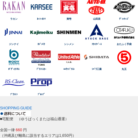
ラカン
ｶｰｼｰｶｼﾏ
寅壱
山田辰
ﾃﾞｨｯｷｰｽﾞ
ジンナイ
ｶｼﾞﾒｲｸ
シンメン
ｱﾀｯｸﾍﾞｰｽ
おたふく手袋
ﾎﾞﾃﾞｨﾀﾌﾈｽ
ﾌﾟﾘﾝﾄｽﾀｰ
ﾕﾆﾃｯﾄﾞｱｽﾚ
ｼﾊﾞﾗ工業
丸五
ﾌﾞﾗｽﾄﾝ
ﾌﾟﾛｯﾌﾟ
SHOPPING GUIDE
■宅配便 （ゆうぱっくまたは福山通運）
全国一律
660
円
（沖縄及び離島に該当するエリアは1,650円）