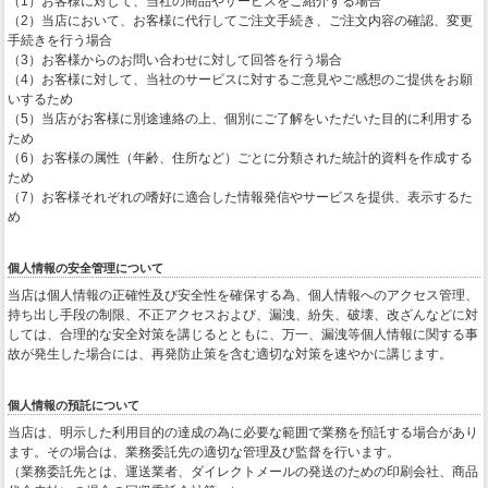
（1）お客様に対して、当社の商品やサービスをご紹介する場合
（2）当店において、お客様に代行してご注文手続き、ご注文内容の確認、変更
手続きを行う場合
（3）お客様からのお問い合わせに対して回答を行う場合
（4）お客様に対して、当社のサービスに対するご意見やご感想のご提供をお願
いするため
（5）当店がお客様に別途連絡の上、個別にご了解をいただいた目的に利用する
ため
（6）お客様の属性（年齢、住所など）ごとに分類された統計的資料を作成する
ため
（7）お客様それぞれの嗜好に適合した情報発信やサービスを提供、表示するた
め
個人情報の安全管理について
当店は個人情報の正確性及び安全性を確保する為、個人情報へのアクセス管理、
持ち出し手段の制限、不正アクセスおよび、漏洩、紛失、破壊、改ざんなどに対
しては、合理的な安全対策を講じるとともに、万一、漏洩等個人情報に関する事
故が発生した場合には、再発防止策を含む適切な対策を速やかに講じます。
個人情報の預託について
当店は、明示した利用目的の達成の為に必要な範囲で業務を預託する場合があり
ます。その場合は、業務委託先の適切な管理及び監督を行います。
（業務委託先とは、運送業者、ダイレクトメールの発送のための印刷会社、商品