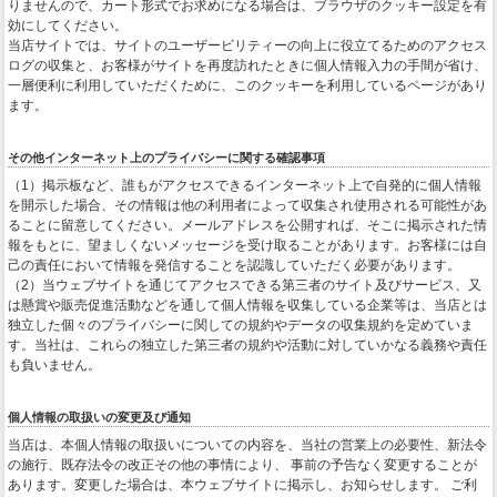
りませんので、カート形式でお求めになる場合は、ブラウザのクッキー設定を有
効にしてください。
当店サイトでは、サイトのユーザービリティーの向上に役立てるためのアクセス
ログの収集と、お客様がサイトを再度訪れたときに個人情報入力の手間が省け、
一層便利に利用していただくために、このクッキーを利用しているページがあり
ます。
その他インターネット上のプライバシーに関する確認事項
（1）掲示板など、誰もがアクセスできるインターネット上で自発的に個人情報
を開示した場合、その情報は他の利用者によって収集され使用される可能性があ
ることに留意してください。メールアドレスを公開すれば、そこに掲示された情
報をもとに、望ましくないメッセージを受け取ることがあります。お客様には自
己の責任において情報を発信することを認識していただく必要があります。
（2）当ウェブサイトを通じてアクセスできる第三者のサイト及びサービス、又
は懸賞や販売促進活動などを通して個人情報を収集している企業等は、当店とは
独立した個々のプライバシーに関しての規約やデータの収集規約を定めていま
す。当社は、これらの独立した第三者の規約や活動に対していかなる義務や責任
も負いません。
個人情報の取扱いの変更及び通知
当店は、本個人情報の取扱いについての内容を、当社の営業上の必要性、新法令
の施行、既存法令の改正その他の事情により、 事前の予告なく変更することが
あります。変更した場合は、本ウェブサイトに掲示し、お知らせします。 ご利