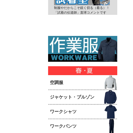
制服やだからこそ鋭く切る（着る）！
「試着の伝道師」直球コメントです
空調服
ジャケット・ブルゾン
ワークシャツ
ワークパンツ