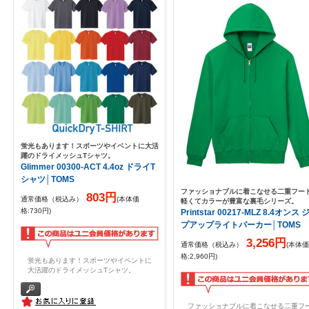
蛍光もあります！スポーツやイベントに大活
躍のドライメッシュTシャツ。
Glimmer 00300-ACT 4.4oz ドライT
シャツ│TOMS
ファッショナブルに着こなせる二重フー
803円
通常価格（税込み）
(本体価
軽くてカラーが豊富な裏毛シリーズ。
格:730円)
Printstar 00217-MLZ 8.4オンス 
プアップライトパーカー│TOMS
3,256円
通常価格（税込み）
(本体価
格:2,960円)
蛍光もあります！スポーツやイベントに
大活躍のドライメッシュTシャツ。
ファッショナブルに着こなせる二重フ