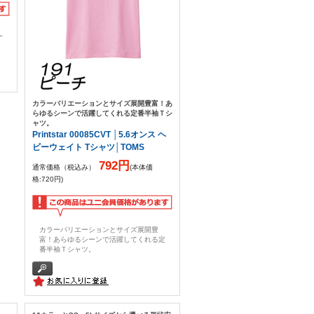
ー
カラーバリエーションとサイズ展開豊富！あ
らゆるシーンで活躍してくれる定番半袖Ｔシ
ャツ。
Printstar 00085CVT │5.6オンス ヘ
ビーウェイト Tシャツ│TOMS
792円
通常価格（税込み）
(本体価
格:720円)
カラーバリエーションとサイズ展開豊
富！あらゆるシーンで活躍してくれる定
番半袖Ｔシャツ。