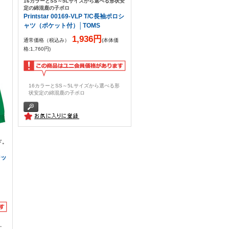
16カラーとSS～5Lサイズから選べる形状安
定の綿混鹿の子ポロ
Printstar 00169-VLP T/C長袖ポロシ
ャツ（ポケット付）│TOMS
1,936円
通常価格（税込み）
(本体価
格:1,760円)
16カラーとSS～5Lサイズから選べる形
状安定の綿混鹿の子ポロ
ド。
ジッ
ー