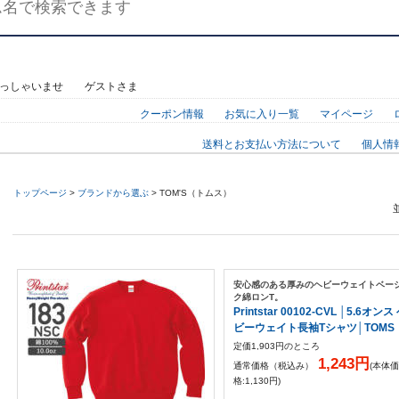
らっしゃいませ ゲストさま
クーポン情報
お気に入り一覧
マイページ
送料とお支払い方法について
個人情
トップページ
>
ブランドから選ぶ
> TOM'S（トムス）
安心感のある厚みのヘビーウェイトベー
ク綿ロンT。
Printstar 00102-CVL │5.6オンス
ビーウェイト長袖Tシャツ│TOMS
定価1,903円のところ
1,243円
通常価格（税込み）
(本体価
格:1,130円)