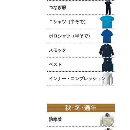
つなぎ服
Ｔシャツ（半そで）
ポロシャツ（半そで）
スモック
ベスト
インナー・コンプレッション
防寒着