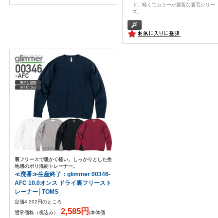
ド。軽くてカラーが豊富な裏毛シリー
ズ。
裏フリースで暖かく軽い。しっかりとした生
地感のポリ混紡トレーナー。
≪廃番≫生産終了：glimmer 00346-
AFC 10.0オンス ドライ裏フリースト
レーナー│TOMS
定価4,202円のところ
2,585円
通常価格（税込み）
(本体価