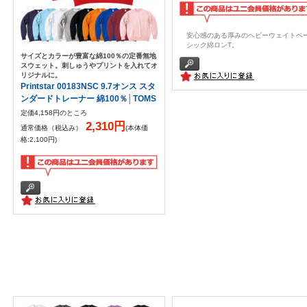
安心感のある厚みのヘビーウェイトベ
シック綿ロンT。
サイズとカラーが豊富な綿100％の定番無地
スウェット。刺しゅうやプリントを入れてオ
リジナルに。
Printstar 00183NSC 9.7オンス スタ
ンダードトレーナー 綿100％│TOMS
定価4,158円のところ
2,310円
通常価格（税込み）
(本体価
格:2,100円)