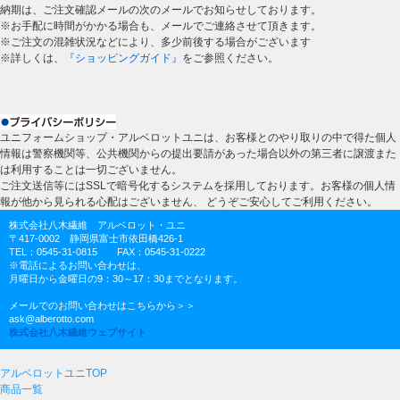
納期は、ご注文確認メールの次のメールでお知らせしております。
※お手配に時間がかかる場合も、メールでご連絡させて頂きます。
※ご注文の混雑状況などにより、多少前後する場合がございます
※詳しくは、
『ショッピングガイド』
をご参照ください。
ユニフォームショップ・アルベロットユニは、お客様とのやり取りの中で得た個人
情報は警察機関等、公共機関からの提出要請があった場合以外の第三者に譲渡また
は利用することは一切ございません。
ご注文送信等にはSSLで暗号化するシステムを採用しております。お客様の個人情
報が他から見られる心配はございません、 どうぞご安心してご利用ください。
株式会社八木繊維 アルベロット・ユニ
〒417-0002 静岡県富士市依田橋426-1
TEL：0545-31-0815 FAX：0545-31-0222
※電話によるお問い合わせは、
月曜日から金曜日の9：30～17：30までとなります。
メールでのお問い合わせはこちらから＞＞
ask@alberotto.com
株式会社八木繊維ウェブサイト
アルベロットユニTOP
商品一覧