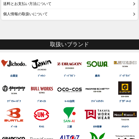
送料とお支払い方法について
個人情報の取扱いについて
取扱いブランド
自重堂
ｼﾞｬｳｨﾝ
ｼﾞｰﾄﾞﾗｺﾞﾝ
桑和
ｼﾞｰｸﾞﾗﾝﾄﾞ
ｱﾌﾞｿﾘｭｰﾄｷﾞｱ
ﾌﾞﾙﾜｰｸｽ
ｺｰｺｽ信岡
ｱﾝﾄﾞﾚｽｹｯﾃｨ
ｸﾞﾗﾃﾞｨｴｰﾀ
ﾊﾞｰﾄﾙ
ｻﾝｴｽ
三愛
ﾀｶﾔ商事
ﾅｲtﾅｲﾄ