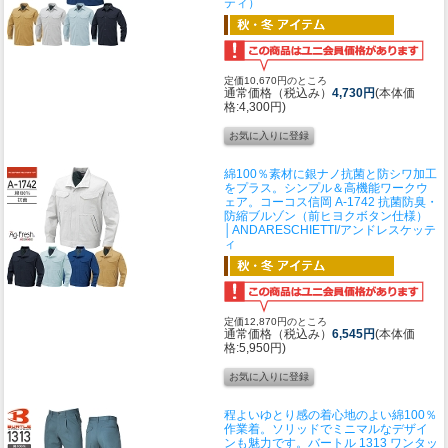
ティ）
定価10,670円のところ
通常価格（税込み）
4,730円
(本体価
格:4,300円)
綿100％素材に銀ナノ抗菌と防シワ加工
をプラス。シンプル＆高機能ワークウ
ェア。
コーコス信岡 A-1742 抗菌防臭・
防縮ブルゾン（前ヒヨクボタン仕様）
│ANDARESCHIETTI/アンドレスケッテ
ィ
定価12,870円のところ
通常価格（税込み）
6,545円
(本体価
格:5,950円)
程よいゆとり感の着心地のよい綿100％
作業着。ソリッドでミニマルなデザイ
ンも魅力です。
バートル 1313 ワンタッ