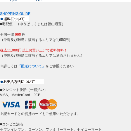
ﾌﾞﾗｽﾄﾝ
ﾌﾟﾛｯﾌﾟ
SHOPPING GUIDE
■宅配便 （ゆうぱっくまたは福山通運）
全国一律
660
円
（沖縄及び離島に該当するエリアは1,650円）
税込11,000円以上お買い上げで送料無料！
（沖縄及び離島に該当するエリアは適応されません）
※詳しくは
『配送について』
をご参照ください
■クレジット決済（一括払い）
VISA、MasterCard、JCB
上記カードとの提携カードもご使用いただけます。
■コンビニ決済
セブンイレブン、ローソン、ファミリーマート、セイコーマート