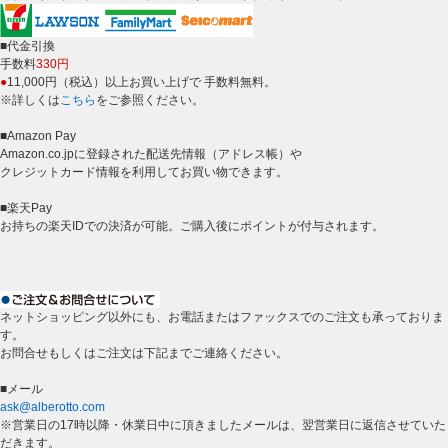
■代金引換
手数料
330円
●
11,000円（税込）以上お買い上げで 手数料無料。
※詳しくは
こちら
をご参照ください。
■Amazon Pay
Amazon.co.jpに登録された配送先情報（アドレス帳）や
クレジットカード情報を利用してお買い物できます。
■楽天Pay
お持ちの楽天IDでの決済が可能。ご購入後にポイントが付与されます。
ネットショッピング以外にも、お電話またはファックスでのご注文も承っておりま
す。
お問合せもしくはご注文は下記までご連絡ください。
■メール
ask@alberotto.com
※営業日の17時以降・休業日中に頂きましたメールは、翌営業日に返信させていた
だきます。