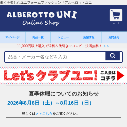
働くを楽しむユニフォームファッション「アルべロットユニ」
カート
マイページ
商品一覧
レビュー
店舗情報
お問合せ
11,000円以上購入で送料＆代引きorコンビニ決済無料！
＞＞
検
索
キ
ー
ワ
ー
ド
夏季休暇についてのお知らせ
2026年8月8日（土）～8月16日（日）
詳しくは
＞＞こちら
をご覧ください。