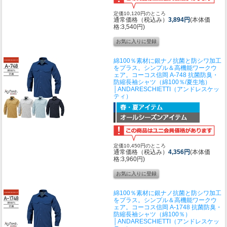
定価10,120円のところ
通常価格（税込み）
3,894円
(本体価
格:3,540円)
綿100％素材に銀ナノ抗菌と防シワ加工
をプラス。シンプル＆高機能ワークウ
ェア。
コーコス信岡 A-748 抗菌防臭・
防縮長袖シャツ（綿100％/夏生地）
│ANDARESCHIETTI（アンドレスケッ
ティ）
定価10,450円のところ
通常価格（税込み）
4,356円
(本体価
格:3,960円)
綿100％素材に銀ナノ抗菌と防シワ加工
をプラス。シンプル＆高機能ワークウ
ェア。
コーコス信岡 A-1748 抗菌防臭・
防縮長袖シャツ（綿100％）
│ANDARESCHIETTI（アンドレスケッ