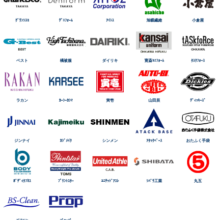
ｸﾞﾗﾝｼｽｺ
ﾃﾞﾆﾌｫｰﾑ
ｱｲﾄｽ
旭蝶繊維
小倉屋
ベスト
橘被服
ダイリキ
寛斎ﾕﾆﾌｫｰﾑ
ﾀｽｸﾌｫｰｽ
ラカン
ｶｰｼｰｶｼﾏ
寅壱
山田辰
ﾃﾞｨｯｷｰｽﾞ
ジンナイ
ｶｼﾞﾒｲｸ
シンメン
ｱﾀｯｸﾍﾞｰｽ
おたふく手袋
ﾎﾞﾃﾞｨﾀﾌﾈｽ
ﾌﾟﾘﾝﾄｽﾀｰ
ﾕﾆﾃｯﾄﾞｱｽﾚ
ｼﾊﾞﾗ工業
丸五