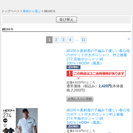
トップページ >
素材から選ぶ
> 綿100％
並び替え
綿100％
>
1
2
3
4
…
11
綿100％素材鹿の子編みで優しい着心地
のポケット付きポロシャツ。
村上被服
272 長袖ポロシャツ 綿
100％│HOOH（鳳凰）
定価4,620円のところ
通常価格（税込み）
2,420円
(本体価
格:2,200円)
綿100％素材鹿の子編みで優しい着心地
のポケット付きポロシャツ
村上被服
274 半袖ポロシャツ 綿
100％│HOOH（鳳凰）
定価4,510円のところ