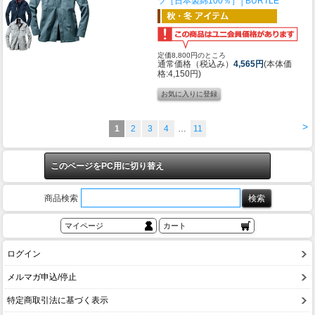
ツ［日本製綿100％］│BURTLE
定価8,800円のところ
通常価格（税込み）
4,565円
(本体価
格:4,150円)
>
1
2
3
4
…
11
このページをPC用に切り替え
商品検索
マイページ
カート
ログイン
メルマガ申込/停止
特定商取引法に基づく表示