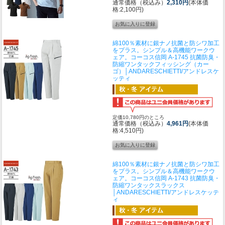
通常価格（税込み）
2,310円
(本体価
格:2,100円)
綿100％素材に銀ナノ抗菌と防シワ加工
をプラス。シンプル＆高機能ワークウ
ェア。
コーコス信岡 A-1745 抗菌防臭・
防縮ワンタックフィッシング（カー
ゴ）│ANDARESCHIETTI/アンドレスケ
ッティ
定価10,780円のところ
通常価格（税込み）
4,961円
(本体価
格:4,510円)
綿100％素材に銀ナノ抗菌と防シワ加工
をプラス。シンプル＆高機能ワークウ
ェア。
コーコス信岡 A-1743 抗菌防臭・
防縮ワンタックスラックス
│ANDARESCHIETTI/アンドレスケッテ
ィ