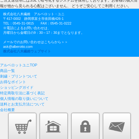
ご注文送信等にはSSLで暗号化するシステムを採用しております。お客様の個人情
報が他から見られる心配はございません、 どうぞご安心してご利用ください。
株式会社八木繊維 アルベロット・ユニ
〒417-0002 静岡県富士市依田橋426-1
TEL：0545-31-0815 FAX：0545-31-0222
※電話によるお問い合わせは、
月曜日から金曜日の9：30～17：30までとなります。
メールでのお問い合わせはこちらから＞＞
ask@alberotto.com
株式会社八木繊維ウェブサイト
アルベロットユニTOP
商品一覧
刺繍・プリントついて
お得なポイント
ショッピングガイド
特定商取引法に基づく表記
個人情報の取り扱いについて
送料とお支払方法について
会社概要