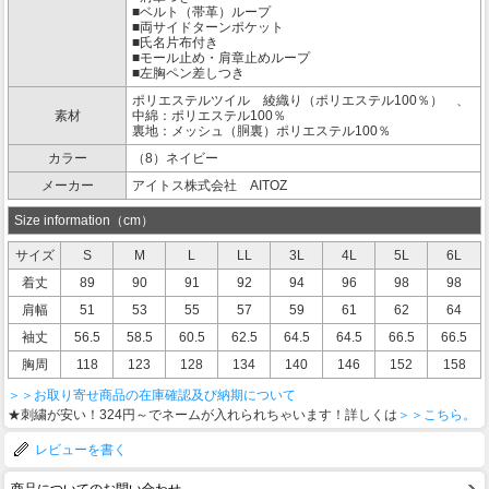
■ベルト（帯革）ループ
■両サイドターンポケット
■氏名片布付き
■モール止め・肩章止めループ
■左胸ペン差しつき
ポリエステルツイル 綾織り（ポリエステル100％） 、
素材
中綿：ポリエステル100％
裏地：メッシュ（胴裏）ポリエステル100％
カラー
（8）ネイビー
メーカー
アイトス株式会社 AITOZ
Size information（cm）
サイズ
S
M
L
LL
3L
4L
5L
6L
着丈
89
90
91
92
94
96
98
98
肩幅
51
53
55
57
59
61
62
64
袖丈
56.5
58.5
60.5
62.5
64.5
64.5
66.5
66.5
胸周
118
123
128
134
140
146
152
158
＞＞お取り寄せ商品の在庫確認及び納期について
★刺繍が安い！324円～でネームが入れられちゃいます！詳しくは
＞＞こちら。
レビューを書く