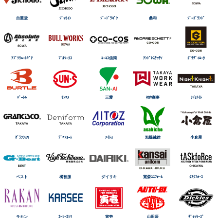
自重堂
ｼﾞｬｳｨﾝ
ｼﾞｰﾄﾞﾗｺﾞﾝ
桑和
ｼﾞｰｸﾞﾗﾝﾄﾞ
ｱﾌﾞｿﾘｭｰﾄｷﾞｱ
ﾌﾞﾙﾜｰｸｽ
ｺｰｺｽ信岡
ｱﾝﾄﾞﾚｽｹｯﾃｨ
ｸﾞﾗﾃﾞｨｴｰﾀ
ﾊﾞｰﾄﾙ
ｻﾝｴｽ
三愛
ﾀｶﾔ商事
ﾅｲtﾅｲﾄ
ｸﾞﾗﾝｼｽｺ
ﾃﾞﾆﾌｫｰﾑ
ｱｲﾄｽ
旭蝶繊維
小倉屋
ベスト
橘被服
ダイリキ
寛斎ﾕﾆﾌｫｰﾑ
ﾀｽｸﾌｫｰｽ
ラカン
ｶｰｼｰｶｼﾏ
寅壱
山田辰
ﾃﾞｨｯｷｰｽﾞ