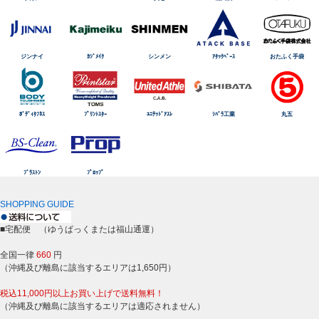
ジンナイ
ｶｼﾞﾒｲｸ
シンメン
ｱﾀｯｸﾍﾞｰｽ
おたふく手袋
ﾎﾞﾃﾞｨﾀﾌﾈｽ
ﾌﾟﾘﾝﾄｽﾀｰ
ﾕﾆﾃｯﾄﾞｱｽﾚ
ｼﾊﾞﾗ工業
丸五
ﾌﾞﾗｽﾄﾝ
ﾌﾟﾛｯﾌﾟ
SHOPPING GUIDE
■宅配便 （ゆうぱっくまたは福山通運）
全国一律
660
円
（沖縄及び離島に該当するエリアは1,650円）
税込11,000円以上お買い上げで送料無料！
（沖縄及び離島に該当するエリアは適応されません）