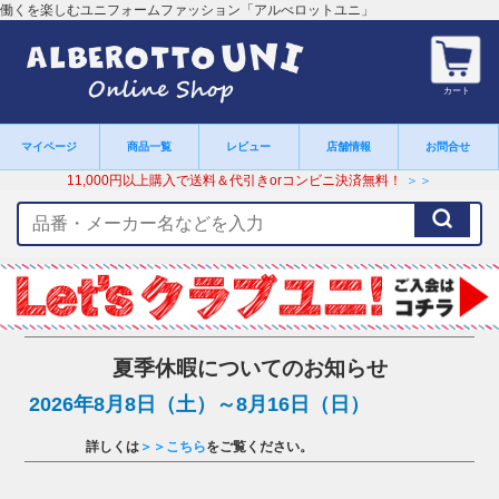
働くを楽しむユニフォームファッション「アルべロットユニ」
カート
マイページ
商品一覧
レビュー
店舗情報
お問合せ
11,000円以上購入で送料＆代引きorコンビニ決済無料！
＞＞
検
索
キ
ー
ワ
ー
ド
夏季休暇についてのお知らせ
2026年8月8日（土）～8月16日（日）
詳しくは
＞＞こちら
をご覧ください。