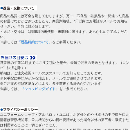
商品の品質には万全を期しておりますが、万一、不良品・破損品や・間違った商品
のお届けなどがございましたら、商品到着後、7日以内にお電話かメールでお知ら
せ下さい、早急に対応致します。
・返品・交換は、1週間以内未使用・未開封に限ります、あらかじめご了承くださ
い。
※詳しくは
『返品特約について』
をご参照ください。
営業日の午前11時までにご注文頂いた場合、最短で翌日の発送となります。（コン
ビニ決済を除く）
納期は、ご注文確認メールの次のメールでお知らせしております。
※お手配に時間がかかる場合も、メールでご連絡させて頂きます。
※ご注文の混雑状況などにより、多少前後する場合がございます
※詳しくは、
『ショッピングガイド』
をご参照ください。
ユニフォームショップ・アルベロットユニは、お客様とのやり取りの中で得た個人
情報は警察機関等、公共機関からの提出要請があった場合以外の第三者に譲渡また
は利用することは一切ございません。