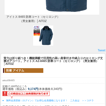
アイトス 8465 防寒コート（セミロング）
（男女兼用）│AITOZ
Tweet
実力は折り紙つき！機能満載で汎用性の高い肩章付き中綿入りのセミロング丈
襟ボアコート。
アイトス AZ-8465 防寒コート（セミロング）（男女兼用）
│AITOZ
aitoz08465
定価17,160円のところ
通常価格（税込み）
9,174円
(本体価格:8,340円)
● 無料会員登録（ログイン）でお得な会員価格になります！ ご入会は ＞＞コチラ