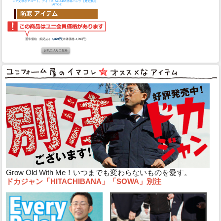
ング丈襟ボアコート。
アイトス AZ-8462 防寒パンツ（男女兼用）
│AITOZ
通常価格（税込み）
4,829円
(本体価格:4,390円)
Grow Old With Me！いつまでも変わらないものを愛す。
ドカジャン「HITACHIBANA」「SOWA」別注