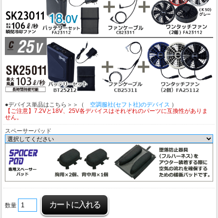
●デバイス単品はこちら＞＞（
空調服社(セフト社)のデバイス
）
【ご注意】7.2Vと18V、25V各デバイスはそれぞれのパーツに互換性がありま
せん。
スペーサーパッド
数量