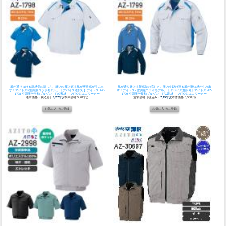
風が通り抜ける新感覚の涼しさ。服内を駆け巡る風が爽快感が生み出
風が通り抜ける新感覚の涼しさ。服内を駆け巡る風が爽快感が生み出
す！アイトス×空調服コラボモデル。
【デバイス選択可】アイトス AZ-
す！アイトス×空調服コラボモデル。
【デバイス選択可】アイトス AZ-
1798 空調服™半袖ブルゾン（T/C素材）│AITOZ,エコワーカー
1799 空調服™長袖ブルゾン（T/C素材）│AITOZ,エコワーカー
通常価格（税込み）
6,270円
(本体価格:5,700円)
通常価格（税込み）
7,150円
(本体価格:6,500円)