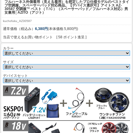
フルハーネス外側着用（見える着用）を想定したプロ仕様モデルのベストタイ
プ空調服。スペーサーパッド対応商品。
【デバイス選択可】アイトス AZ-
30587 空調服™ ベスト（Ｔ/Ｃ）（スペーサーパッド／フルハーネス対応）男
女兼用│AZITO（アジト）
kuchofuku_AZ30587
通常価格（税込み）
6,380円
(本体価格:5,800円)
当店で使えるお買い物ポイント [ 58 ポイント進呈 ]
カラー
サイズ
デバイスセット