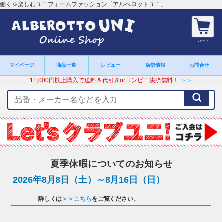
働くを楽しむユニフォームファッション「アルべロットユニ」
カート
マイページ
商品一覧
レビュー
店舗情報
お問合せ
11,000円以上購入で送料＆代引きorコンビニ決済無料！
＞＞
検
索
キ
ー
ワ
ー
ド
夏季休暇についてのお知らせ
2026年8月8日（土）～8月16日（日）
詳しくは
＞＞こちら
をご覧ください。