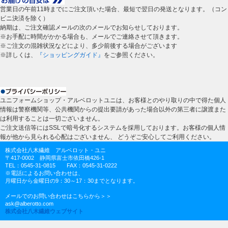
営業日の午前11時までにご注文頂いた場合、最短で翌日の発送となります。（コン
ビニ決済を除く）
納期は、ご注文確認メールの次のメールでお知らせしております。
※お手配に時間がかかる場合も、メールでご連絡させて頂きます。
※ご注文の混雑状況などにより、多少前後する場合がございます
※詳しくは、
『ショッピングガイド』
をご参照ください。
ユニフォームショップ・アルベロットユニは、お客様とのやり取りの中で得た個人
情報は警察機関等、公共機関からの提出要請があった場合以外の第三者に譲渡また
は利用することは一切ございません。
ご注文送信等にはSSLで暗号化するシステムを採用しております。お客様の個人情
報が他から見られる心配はございません、 どうぞご安心してご利用ください。
株式会社八木繊維 アルベロット・ユニ
〒417-0002 静岡県富士市依田橋426-1
TEL：0545-31-0815 FAX：0545-31-0222
※電話によるお問い合わせは、
月曜日から金曜日の9：30～17：30までとなります。
メールでのお問い合わせはこちらから＞＞
ask@alberotto.com
株式会社八木繊維ウェブサイト