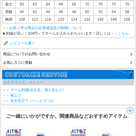
着丈
60
62
64
66
68
70
70
70
70
肩幅
40
42
44
46
48
50
52
54
56
胸周
108
112
116
120
124
132
140
148
156
＞＞お取り寄せ商品の在庫確認及び納期について
★刺繍が安い！324円～でネームが入れられちゃいます！詳しくは
＞＞こちら。
レビューを書く
商品についてのお問い合わせ
お気に入りに登録
カスタマイズ・メニュー
＞＞ ネーム刺繍(会社名、個人名など)
＞＞ 裾上げ
＞＞ 安全宣言ワッペンとりつけ
ご一緒にいかがですか。関連商品などおすすめアイテム