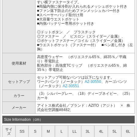
すい横ファスナータイプ。
■両脇内側に保冷剤が入れられるメッシュポケット付き
■ファン落下防止のためファンメッシュカバー付き
■スペーサーパッド取付け用
■大容量ウエストポケット
■内側バッテリー専用ポケット付き
◎ドットボタン ／ プラスチック
◎ファスナー ／ ビスロン（スライダー／金属）、
◎ポケットファスナー／コイル（スライダー／金属）
■ウエストポケット（ファスナー付） ■ペン差し付き（左
胸）
高密度ウェザー （ポリエステル65％、綿35％／平織
り）帯電防止
使用素材
配色部分：高強度TCリップ （ポリエステル65％、綿
35％）帯電防止
セットアップ可能なパンツは以下になります。
セットアップ
ワークパンツ（ノータック）
AZ-30550
、カーゴパンツ
（ノータック）
AZ-30551
（3）シルバーグレー、（18）ディープネイビー、（25）
カラー
カーキ
アイトス株式会社／ブランド：AZITO（アジト） × 株
メーカー
式会社空調服#8482;
Size Information（cm）
サイ
SS
S
M
L
LL
3L
4L
5L
6L
ズ