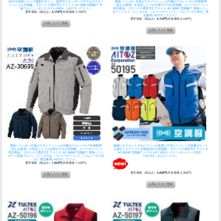
AZITO2930シリーズ連動デザイン。新世代スタンダードモデルのスタイ
遮熱ヘリンボン生地がスタイリッシュな印象のフルハーネス外側着用
リッシュな空調服。
【デバイス選択可】アイトス AZ-2998 空調服™ 半
（見える着用）を想定したプロ仕様モデルの空調服。スペーサーパッド
袖ブルゾン（ポリエステル100%）│AZITO（アジト）
対応商品。
【デバイス選択可】アイトス AZ-30697 空調服™ 遮熱ヘリン
通常価格（税込み）
5,170円
(本体価格:4,700円)
ボーンベスト（ペンタスα）（スペーサーパッド／フルハーネス対応）男
女兼用│AZITO（アジト）
通常価格（税込み）
6,710円
(本体価格:6,100円)
遮熱ヘリンボン生地がスタイリッシュな印象のフルハーネス外側着用
脇側にオフセットされたファンが座席に干渉しにくい！大容量ポケット
（見える着用）を想定したプロ仕様モデルの空調服。スペーサーパッド
も備えたドライバー＆物流設計の空調服。
【デバイス選択可】アイトス
対応商品。
【デバイス選択可】アイトス AZ-30699 空調服™ 遮熱ヘリン
AZ-50195 空調服™ ベスト(ポリ100％)（スペーサーパッド対応）
ボーン長袖ブルゾン（ペンタスα）（スペーサーパッド／フルハーネス対
TULTEX（タルテックス）
応）男女兼用│AZITO（アジト）
通常価格（税込み）
7,810円
(本体価格:7,100円)
通常価格（税込み）
5,830円
(本体価格:5,300円)