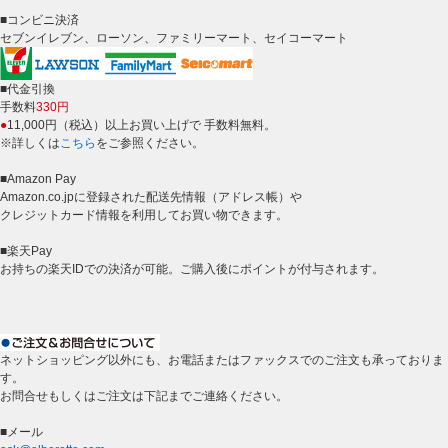
■コンビニ決済
セブンイレブン、ローソン、ファミリーマート、セイコーマート
■代金引換
手数料
330円
●
11,000円（税込）以上お買い上げで 手数料無料。
※詳しくは
こちら
をご参照ください。
■Amazon Pay
Amazon.co.jpに登録された配送先情報（アドレス帳）や
クレジットカード情報を利用してお買い物できます。
■楽天Pay
お持ちの楽天IDでの決済が可能。ご購入後にポイントが付与されます。
ネットショッピング以外にも、お電話またはファックスでのご注文も承っておりま
す。
お問合せもしくはご注文は下記までご連絡ください。
■メール