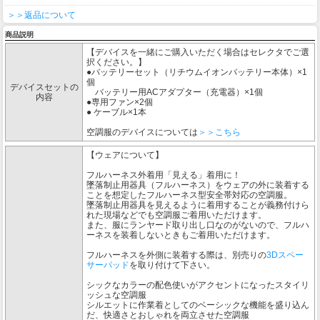
＞＞返品について
商品説明
【デバイスを一緒にご購入いただく場合はセレクタでご選
択ください。】
●バッテリーセット（リチウムイオンバッテリー本体）×1
個
デバイスセットの
バッテリー用ACアダプター（充電器）×1個
内容
●専用ファン×2個
● ケーブル×1本
空調服のデバイスについては
＞＞こちら
【ウェアについて】
フルハーネス外着用「見える」着用に！
墜落制止用器具（フルハーネス）をウェアの外に装着する
ことを想定したフルハーネス型安全帯対応の空調服。
墜落制止用器具を見えるように着用することが義務付けら
れた現場などでも空調服ご着用いただけます。
また、服にランヤード取り出し口なのがないので、フルハ
ーネスを装着しないときもご着用いただけます。
フルハーネスを外側に装着する際は、別売りの
3Dスペー
サーパッド
を取り付けて下さい。
シックなカラーの配色使いがアクセントになったスタイリ
ッシュな空調服
シルエットに作業着としてのベーシックな機能を盛り込ん
だ、快適さとおしゃれを両立させた空調服