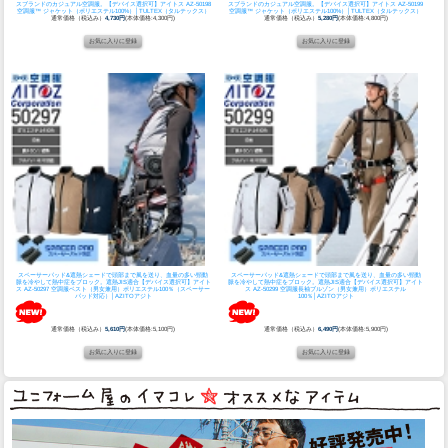
スブランドのカジュアル空調服。
【デバイス選択可】アイトス AZ-50198
スブランドのカジュアル空調服。
【デバイス選択可】アイトス AZ-50199
空調服™ ジャケット（ポリエステル100%）│TULTEX（タルテックス）
空調服™ ジャケット（ポリエステル100%）│TULTEX（タルテックス）
通常価格（税込み）
4,730円
(本体価格:4,300円)
通常価格（税込み）
5,280円
(本体価格:4,800円)
スペーサーパッド&遮熱シェードで頭部まで風を送り、血量の多い頸動
スペーサーパッド&遮熱シェードで頭部まで風を送り、血量の多い頸動
脈を冷やして熱中症をブロック。遮熱JIS適合
【デバイス選択可】アイト
脈を冷やして熱中症をブロック。遮熱JIS適合
【デバイス選択可】アイト
ス AZ-50297 空調服ベスト（男女兼用）ポリエステル100％（スペーサー
ス AZ-50299 空調服長袖ブルゾン（男女兼用）ポリエステル
パッド対応）│AZITOアジト
100％│AZITOアジト
通常価格（税込み）
5,610円
(本体価格:5,100円)
通常価格（税込み）
6,490円
(本体価格:5,900円)