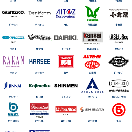
ﾊﾞｰﾄﾙ
ｻﾝｴｽ
三愛
ﾀｶﾔ商事
ﾅｲtﾅｲﾄ
ｸﾞﾗﾝｼｽｺ
ﾃﾞﾆﾌｫｰﾑ
ｱｲﾄｽ
旭蝶繊維
小倉屋
ベスト
橘被服
ダイリキ
寛斎ﾕﾆﾌｫｰﾑ
ﾀｽｸﾌｫｰｽ
ラカン
ｶｰｼｰｶｼﾏ
寅壱
山田辰
ﾃﾞｨｯｷｰｽﾞ
ジンナイ
ｶｼﾞﾒｲｸ
シンメン
ｱﾀｯｸﾍﾞｰｽ
おたふく手袋
ﾎﾞﾃﾞｨﾀﾌﾈｽ
ﾌﾟﾘﾝﾄｽﾀｰ
ﾕﾆﾃｯﾄﾞｱｽﾚ
ｼﾊﾞﾗ工業
丸五