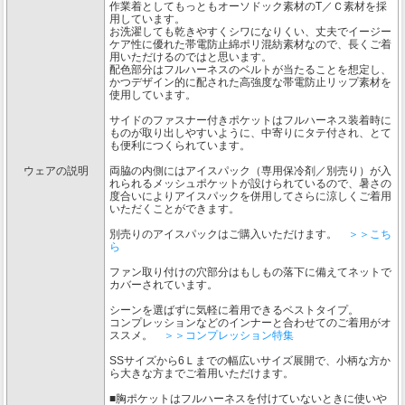
作業着としてもっともオーソドック素材のT／Ｃ素材を採
用しています。
お洗濯しても乾きやすくシワになりくい、丈夫でイージー
ケア性に優れた帯電防止綿ポリ混紡素材なので、長くご着
用いただけるのではと思います。
配色部分はフルハーネスのベルトが当たることを想定し、
かつデザイン的に配された高強度な帯電防止リップ素材を
使用しています。
サイドのファスナー付きポケットはフルハーネス装着時に
ものが取り出しやすいように、中寄りにタテ付され、とて
も便利につくられています。
ウェアの説明
両脇の内側にはアイスパック（専用保冷剤／別売り）が入
れられるメッシュポケットが設けられているので、暑さの
度合いによりアイスパックを併用してさらに涼しくご着用
いただくことができます。
別売りのアイスパックはご購入いただけます。
＞＞こち
ら
ファン取り付けの穴部分はもしもの落下に備えてネットで
カバーされています。
シーンを選ばずに気軽に着用できるベストタイプ。
コンプレッションなどのインナーと合わせてのご着用がオ
ススメ。
＞＞コンプレッション特集
SSサイズから6Ｌまでの幅広いサイズ展開で、小柄な方か
ら大きな方までご着用いただけます。
■胸ポケットはフルハーネスを付けていないときに使いや