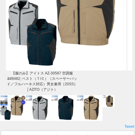
【服のみ】アイトス AZ-30587 空調服
&#8482; ベスト（Ｔ/Ｃ）（スペーサーパッ
ド／フルハーネス対応）男女兼用［20SS］
│AZITO（アジト）
Tweet