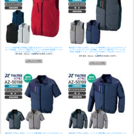
イベントや軽作業に多用途に活用できるタルテックスブランドのベスト
撥水加工で汚れにも安心。イベントや軽作業にもぴったりなタルテック
タイプ空調服。
【デバイス選択可】アイトス AZ-50196 空調服™ ベスト
スブランドのベストタイプ空調服。
【デバイス選択可】アイトス AZ-
（ポリエステル100%）│TULTEX（タルテックス）
50197 空調服™ ベスト（ポリエステル100%）│TULTEX（タルテック
通常価格（税込み）
3,850円
(本体価格:3,500円)
ス）
通常価格（税込み）
4,290円
(本体価格:3,900円)
撥水加工で汚れにも安心。イベントや軽作業にもぴったりなタルテック
撥水加工で汚れにも安心。イベントや軽作業にもぴったりなタルテック