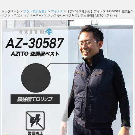
トップページ >
ブランドから選ぶ
>
アイトス
> 【デバイス選択可】アイトス AZ-30587 空調服™
ベスト（Ｔ/Ｃ）（スペーサーパッド／フルハーネス対応）男女兼用│AZITO（アジト）