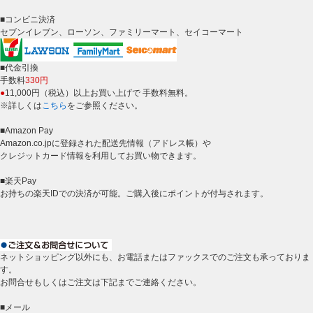
■コンビニ決済
セブンイレブン、ローソン、ファミリーマート、セイコーマート
■代金引換
手数料
330円
●
11,000円（税込）以上お買い上げで 手数料無料。
※詳しくは
こちら
をご参照ください。
■Amazon Pay
Amazon.co.jpに登録された配送先情報（アドレス帳）や
クレジットカード情報を利用してお買い物できます。
■楽天Pay
お持ちの楽天IDでの決済が可能。ご購入後にポイントが付与されます。
ネットショッピング以外にも、お電話またはファックスでのご注文も承っておりま
す。
お問合せもしくはご注文は下記までご連絡ください。
■メール