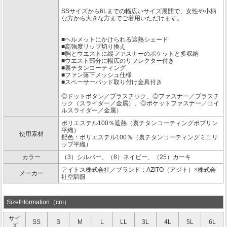
SSサイズから6Lまでの幅広いサイズ展開で、女性や小柄
な方から大きな方までご着用いただけます。
■ヘルメットにかけられる遮熱シェード
■高強度リップ切り換え
■胸とウエストに縦ファスナーのポケットと多収納
■ウエスト部分に幅広のリフレクター付き
■裏チタンコーティング
■ファン落下メッシュ仕様
■スペーサーパッド取り付け金具付き
◎ドットボタン／プラスチック、◎ファスナー／プラスチ
ック（スライダー／金属）、◎ポケットファスナー／コイ
ルスライダー／金属）
ポリエステル100％遮熱（裏チタンコーティングポプリン
平織）
使用素材
配色：ポリエステル100％（裏チタンコーティングミニリ
ップ平織）
カラー
（3）シルバー、（8）ネイビー、（25）カーキ
アイトス株式会社／ブランド：AZITO（アジト）×株式会
メーカー
社空調服
SizeInformation（cm）
サイ
SS
S
M
L
LL
3L
4L
5L
6L
ズ