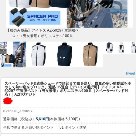
【服のみ単品】アイトス AZ-50297 空調服ベ
スト（男女兼用）ポリエステル100％
Tweet
スペーサーパッド&遮熱シェードで頭部まで風を送り、血量の多い頸動脈を冷
やして熱中症をブロック。遮熱JIS適合
【デバイス選択可】アイトス AZ-
50297 空調服ベスト（男女兼用）ポリエステル100％（スペーサーパッド対
応）│AZITOアジト
kuchofuku_AZ50297
通常価格（税込み）
5,610円
(本体価格:5,100円)
当店で使えるお買い物ポイント [ 51 ポイント進呈 ]