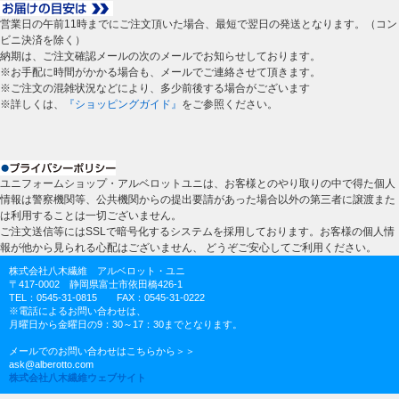
営業日の午前11時までにご注文頂いた場合、最短で翌日の発送となります。（コン
ビニ決済を除く）
納期は、ご注文確認メールの次のメールでお知らせしております。
※お手配に時間がかかる場合も、メールでご連絡させて頂きます。
※ご注文の混雑状況などにより、多少前後する場合がございます
※詳しくは、
『ショッピングガイド』
をご参照ください。
ユニフォームショップ・アルベロットユニは、お客様とのやり取りの中で得た個人
情報は警察機関等、公共機関からの提出要請があった場合以外の第三者に譲渡また
は利用することは一切ございません。
ご注文送信等にはSSLで暗号化するシステムを採用しております。お客様の個人情
報が他から見られる心配はございません、 どうぞご安心してご利用ください。
株式会社八木繊維 アルベロット・ユニ
〒417-0002 静岡県富士市依田橋426-1
TEL：0545-31-0815 FAX：0545-31-0222
※電話によるお問い合わせは、
月曜日から金曜日の9：30～17：30までとなります。
メールでのお問い合わせはこちらから＞＞
ask@alberotto.com
株式会社八木繊維ウェブサイト