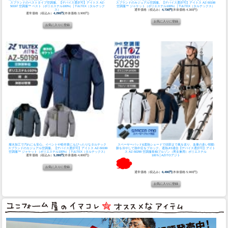
スブランドのベストタイプ空調服。
【デバイス選択可】アイトス AZ-
スブランドのカジュアル空調服。
【デバイス選択可】アイトス AZ-50198
50197 空調服™ ベスト（ポリエステル100%）│TULTEX（タルテック
空調服™ ジャケット（ポリエステル100%）│TULTEX（タルテックス）
ス）
通常価格（税込み）
4,730円
(本体価格:4,300円)
通常価格（税込み）
4,290円
(本体価格:3,900円)
撥水加工で汚れにも安心。イベントや軽作業にもぴったりなタルテック
スペーサーパッド&遮熱シェードで頭部まで風を送り、血量の多い頸動
スブランドのカジュアル空調服。
【デバイス選択可】アイトス AZ-50199
脈を冷やして熱中症をブロック。遮熱JIS適合
【デバイス選択可】アイト
空調服™ ジャケット（ポリエステル100%）│TULTEX（タルテックス）
ス AZ-50299 空調服長袖ブルゾン（男女兼用）ポリエステル
通常価格（税込み）
5,280円
(本体価格:4,800円)
100％│AZITOアジト
通常価格（税込み）
6,490円
(本体価格:5,900円)