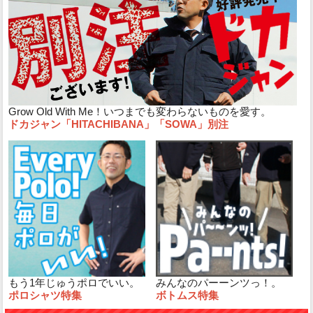
Grow Old With Me！いつまでも変わらないものを愛す。
ドカジャン「HITACHIBANA」「SOWA」別注
もう1年じゅうポロでいい。
みんなのパーーンツっ！。
ポロシャツ特集
ボトムス特集