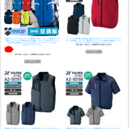
脇側にオフセットされたファンが座席に干渉しにくい！大容量ポケット
イベントや軽作業に多用途に活用できるタルテックスブランドのベスト
も備えたドライバー＆物流設計の空調服。
【デバイス選択可】アイトス
タイプ空調服。
【デバイス選択可】アイトス AZ-50196 空調服™ ベスト
AZ-50195 空調服™ ベスト(ポリ100％)（スペーサーパッド対応）
（ポリエステル100%）│TULTEX（タルテックス）
TULTEX（タルテックス）
通常価格（税込み）
3,850円
(本体価格:3,500円)
通常価格（税込み）
5,830円
(本体価格:5,300円)
撥水加工で汚れにも安心。イベントや軽作業にもぴったりなタルテック
撥水加工で汚れにも安心。イベントや軽作業にもぴったりなタルテック