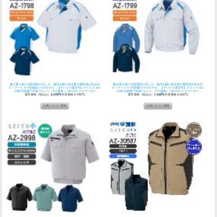
風が通り抜ける新感覚の涼しさ。服内を駆け巡る風が爽快感が生み出
風が通り抜ける新感覚の涼しさ。服内を駆け巡る風が爽快感が生み出
す！アイトス×空調服コラボモデル。
【デバイス選択可】アイトス AZ-
す！アイトス×空調服コラボモデル。
【デバイス選択可】アイトス AZ-
1798 空調服™半袖ブルゾン（T/C素材）│AITOZ,エコワーカー
1799 空調服™長袖ブルゾン（T/C素材）│AITOZ,エコワーカー
通常価格（税込み）
6,270円
(本体価格:5,700円)
通常価格（税込み）
7,150円
(本体価格:6,500円)