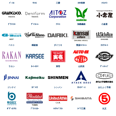
ﾊﾞｰﾄﾙ
ｻﾝｴｽ
三愛
ﾀｶﾔ商事
ﾅｲtﾅｲﾄ
ｸﾞﾗﾝｼｽｺ
ﾃﾞﾆﾌｫｰﾑ
ｱｲﾄｽ
旭蝶繊維
小倉屋
ベスト
橘被服
ダイリキ
寛斎ﾕﾆﾌｫｰﾑ
ﾀｽｸﾌｫｰｽ
ラカン
ｶｰｼｰｶｼﾏ
寅壱
山田辰
ﾃﾞｨｯｷｰｽﾞ
ジンナイ
ｶｼﾞﾒｲｸ
シンメン
ｱﾀｯｸﾍﾞｰｽ
おたふく手袋
ﾎﾞﾃﾞｨﾀﾌﾈｽ
ﾌﾟﾘﾝﾄｽﾀｰ
ﾕﾆﾃｯﾄﾞｱｽﾚ
ｼﾊﾞﾗ工業
丸五