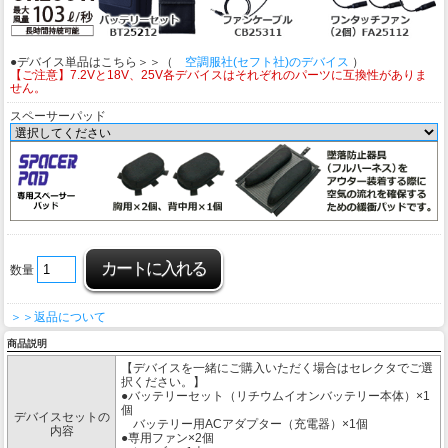
●デバイス単品はこちら＞＞（
空調服社(セフト社)のデバイス
）
【ご注意】7.2Vと18V、25V各デバイスはそれぞれのパーツに互換性がありま
せん。
スペーサーパッド
数量
＞＞返品について
商品説明
【デバイスを一緒にご購入いただく場合はセレクタでご選
択ください。】
●バッテリーセット（リチウムイオンバッテリー本体）×1
個
デバイスセットの
バッテリー用ACアダプター（充電器）×1個
内容
●専用ファン×2個