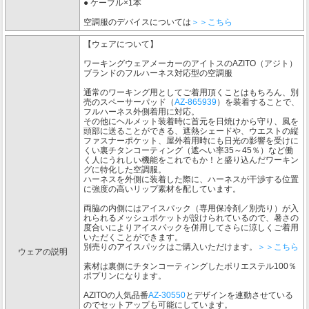
● ケーブル×1本
空調服のデバイスについては
＞＞こちら
【ウェアについて】
ワーキングウェアメーカーのアイトスのAZITO（アジト）
ブランドのフルハーネス対応型の空調服
通常のワーキング用としてご着用頂くことはもちろん、別
売のスペーサーパッド（
AZ-865939
）を装着することで、
フルハーネス外側着用に対応。
その他にヘルメット装着時に首元を日焼けから守り、風を
頭部に送ることができる、遮熱シェードや、ウエストの縦
ファスナーポケット、屋外着用時にも日光の影響を受けに
くい裏チタンコーティング（遮へい率35～45％）など働
く人にうれしい機能をこれでもか！と盛り込んだワーキン
グに特化した空調服。
ハーネスを外側に装着した際に、ハーネスが干渉する位置
に強度の高いリップ素材を配しています。
両脇の内側にはアイスパック（専用保冷剤／別売り）が入
れられるメッシュポケットが設けられているので、暑さの
度合いによりアイスパックを併用してさらに涼しくご着用
いただくことができます。
別売りのアイスパックはご購入いただけます。
＞＞こちら
ウェアの説明
素材は裏側にチタンコーティングしたポリエステル100％
ポプリンになります。
AZITOの人気品番
AZ-30550
とデザインを連動させている
のでセットアップも可能にしています。