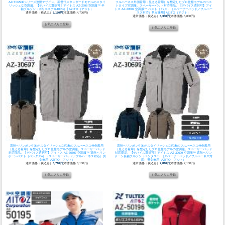
AZITO2930シリーズ連動デザイン。新世代スタンダードモデルのスタイ
フルハーネス外側着用（見える着用）を想定したプロ仕様モデルのベス
リッシュな空調服。
【デバイス選択可】アイトス AZ-2998 空調服™ 半
トタイプ空調服。スペーサーパッド対応商品。
【デバイス選択可】アイ
袖ブルゾン（ポリエステル100%）│AZITO（アジト）
トス AZ-30587 空調服™ ベスト（Ｔ/Ｃ）（スペーサーパッド／フルハー
通常価格（税込み）
5,170円
(本体価格:4,700円)
ネス対応）男女兼用│AZITO（アジト）
通常価格（税込み）
6,380円
(本体価格:5,800円)
遮熱ヘリンボン生地がスタイリッシュな印象のフルハーネス外側着用
遮熱ヘリンボン生地がスタイリッシュな印象のフルハーネス外側着用
（見える着用）を想定したプロ仕様モデルの空調服。スペーサーパッド
（見える着用）を想定したプロ仕様モデルの空調服。スペーサーパッド
対応商品。
【デバイス選択可】アイトス AZ-30697 空調服™ 遮熱ヘリン
対応商品。
【デバイス選択可】アイトス AZ-30699 空調服™ 遮熱ヘリン
ボーンベスト（ペンタスα）（スペーサーパッド／フルハーネス対応）男
ボーン長袖ブルゾン（ペンタスα）（スペーサーパッド／フルハーネス対
女兼用│AZITO（アジト）
応）男女兼用│AZITO（アジト）
通常価格（税込み）
6,710円
(本体価格:6,100円)
通常価格（税込み）
7,810円
(本体価格:7,100円)