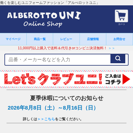
働くを楽しむユニフォームファッション「アルべロットユニ」
カート
マイページ
商品一覧
レビュー
店舗情報
お問合せ
11,000円以上購入で送料＆代引きorコンビニ決済無料！
＞＞
検
索
キ
ー
ワ
ー
ド
夏季休暇についてのお知らせ
2026年8月8日（土）～8月16日（日）
詳しくは
＞＞こちら
をご覧ください。