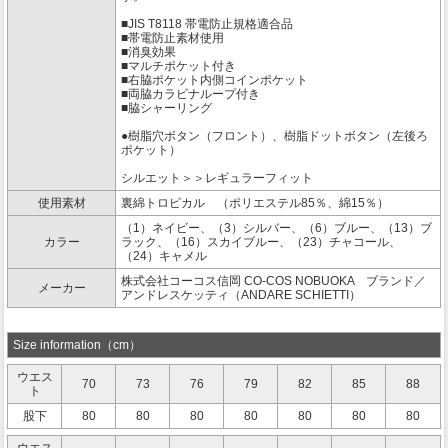
■JIS T8118 帯電防止規格適合品
■帯電防止素材使用
■消臭効果
■マルチポケット付き
■右脇ポケット内側コインポケット
■両脇カラビナループ付き
■脇シャーリング
●樹脂穴ボタン（フロント）、樹脂ドットボタン（左後ろ
ポケット）
シルエット＞＞レギュラーフィット
使用素材
裏綿トロピカル （ポリエステル85％、綿15％）
（1）ネイビー、（3）シルバー、（6）ブルー、（13）ブ
カラー
ラック、（16）スカイブルー、（23）チャコール、
（24）キャメル
株式会社コーコス信岡 CO-COS NOBUOKA ブランド／
メーカー
アンドレスケッティ（ANDARE SCHIETTI）
Size information（cm）
ウエス
70
73
76
79
82
85
88
ト
股下
80
80
80
80
80
80
80
ウエス