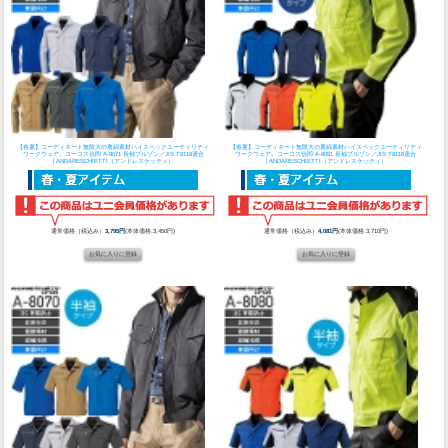
【春夏】コーディネート無限大の裏綿素材ハイスペックユーティリティ
【春夏】コーディネート無限大の裏綿素材ハイスペックユーティリティ
ワークウェア。
コーコス信岡 A-8071 長袖ブルゾン／JIS T8118適合
ワークウェア。
コーコス信岡 A-8081 長袖ブルゾン／JIS T8118適合
│ANDARESCHIETTI（アンドレスケッティ）
│ANDARESCHIETTI（アンドレスケッティ）
通常価格（税込み）
3,795円
(本体価格:3,450円)
通常価格（税込み）
4,081円
(本体価格:3,710円)