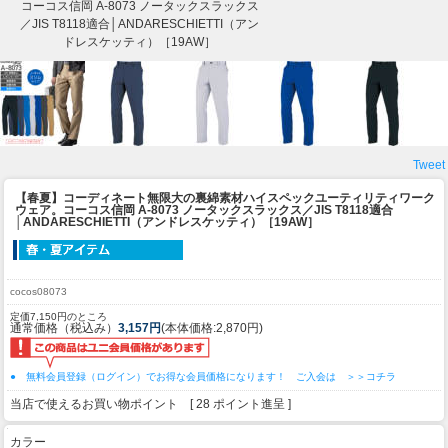
コーコス信岡 A-8073 ノータックスラックス
／JIS T8118適合│ANDARESCHIETTI（アン
ドレスケッティ）［19AW］
Tweet
【春夏】コーディネート無限大の裏綿素材ハイスペックユーティリティワーク
ウェア。
コーコス信岡 A-8073 ノータックスラックス／JIS T8118適合
│ANDARESCHIETTI（アンドレスケッティ）［19AW］
cocos08073
定価7,150円のところ
通常価格（税込み）
3,157円
(本体価格:2,870円)
● 無料会員登録（ログイン）でお得な会員価格になります！ ご入会は ＞＞コチラ
当店で使えるお買い物ポイント [ 28 ポイント進呈 ]
カラー