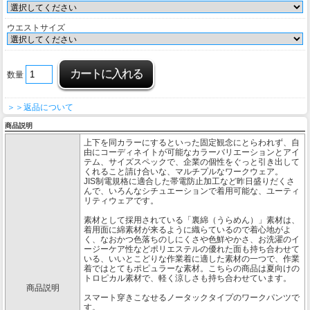
ウエストサイズ
数量
＞＞返品について
商品説明
上下を同カラーにするといった固定観念にとらわれず、自
由にコーディネイトが可能なカラーバリエーションとアイ
テム、サイズスペックで、企業の個性をぐっと引き出して
くれること請け合いな、マルチプルなワークウェア。
JIS制電規格に適合した帯電防止加工など昨日盛りだくさ
んで、いろんなシチュエーションで着用可能な、ユーティ
リティウェアです。
素材として採用されている「裏綿（うらめん）」素材は、
着用面に綿素材が来るように織らているので着心地がよ
く、なおかつ色落ちのしにくさや色鮮やかさ、お洗濯のイ
ージーケア性などポリエステルの優れた面も持ち合わせて
いる、いいとこどりな作業着に適した素材の一つで、作業
着ではとてもポピュラーな素材。こちらの商品は夏向けの
トロピカル素材で、軽く涼しさも持ち合わせています。
商品説明
スマート穿きこなせるノータックタイプのワークパンツで
す。