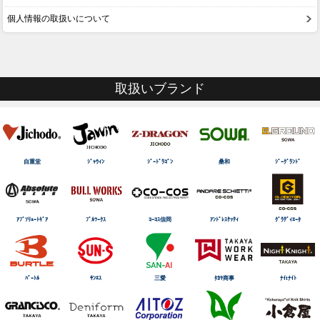
個人情報の取扱いについて
取扱いブランド
自重堂
ｼﾞｬｳｨﾝ
ｼﾞｰﾄﾞﾗｺﾞﾝ
桑和
ｼﾞｰｸﾞﾗﾝﾄﾞ
ｱﾌﾞｿﾘｭｰﾄｷﾞｱ
ﾌﾞﾙﾜｰｸｽ
ｺｰｺｽ信岡
ｱﾝﾄﾞﾚｽｹｯﾃｨ
ｸﾞﾗﾃﾞｨｴｰﾀ
ﾊﾞｰﾄﾙ
ｻﾝｴｽ
三愛
ﾀｶﾔ商事
ﾅｲtﾅｲﾄ