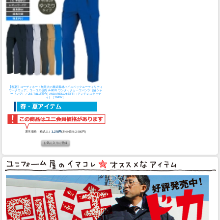
【春夏】コーディネート無限大の裏綿素材ハイスペックユーティリティ
ワークウェア。
コーコス信岡 A-8076 ワンタックカーゴパンツ（脇シャ
ーリング）／JIS T8118適合│ANDARESCHIETTI（アンドレスケッテ
ィ）［19AW］
通常価格（税込み）
3,278円
(本体価格:2,980円)