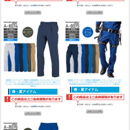
通常価格（税込み）
3,179円
(本体価格:2,890円)
通常価格（税込み）
3,410円
(本体価格:3,100円)
【春夏】コーディネート無限大の裏綿素材ハイスペックユーティリティ
【春夏】コーディネート無限大の裏綿素材ハイスペックユーティリティ
ワークウェア。
コーコス信岡 A-8074 ワンタックスラックス（脇シャー
ワークウェア。
コーコス信岡 A-8075 ノータックカーゴパンツ／JIS
リング）／JIS T8118適合│ANDARESCHIETTI（アンドレスケッティ）
T8118適合│ANDARESCHIETTI（アンドレスケッティ）［19AW］
［19AW］
通常価格（税込み）
3,212円
(本体価格:2,920円)
通常価格（税込み）
3,234円
(本体価格:2,940円)