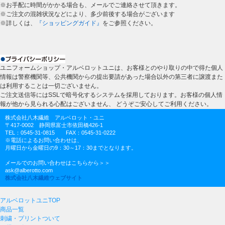
※お手配に時間がかかる場合も、メールでご連絡させて頂きます。
※ご注文の混雑状況などにより、多少前後する場合がございます
※詳しくは、
『ショッピングガイド』
をご参照ください。
ユニフォームショップ・アルベロットユニは、お客様とのやり取りの中で得た個人
情報は警察機関等、公共機関からの提出要請があった場合以外の第三者に譲渡また
は利用することは一切ございません。
ご注文送信等にはSSLで暗号化するシステムを採用しております。お客様の個人情
報が他から見られる心配はございません、 どうぞご安心してご利用ください。
株式会社八木繊維 アルベロット・ユニ
〒417-0002 静岡県富士市依田橋426-1
TEL：0545-31-0815 FAX：0545-31-0222
※電話によるお問い合わせは、
月曜日から金曜日の9：30～17：30までとなります。
メールでのお問い合わせはこちらから＞＞
ask@alberotto.com
株式会社八木繊維ウェブサイト
アルベロットユニTOP
商品一覧
刺繍・プリントついて