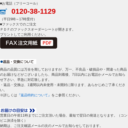
■お電話（フリーコール）
0120-38-1129
（平日9時～17時受付）
■ファックスでのご注文
ＰＤＦのファックスオーダーシートが開きます。
プリントしてご利用ください。
商品の品質には万全を期しておりますが、万一、不良品・破損品や・間違った商品
のお届けなどがございましたら、商品到着後、7日以内にお電話かメールでお知ら
せ下さい、早急に対応致します。
・返品・交換は、1週間以内未使用・未開封に限ります、あらかじめご了承くださ
い。
※詳しくは
『返品特約について』
をご参照ください。
営業日の午前11時までにご注文頂いた場合、最短で翌日の発送となります。（コン
ビニ決済を除く）
納期は、ご注文確認メールの次のメールでお知らせしております。