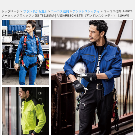
トップページ >
ブランドから選ぶ
>
コーコス信岡
>
アンドレスケッティ
> コーコス信岡 A-8073
ノータックスラックス／JIS T8118適合│ANDARESCHIETTI（アンドレスケッティ）［19AW］