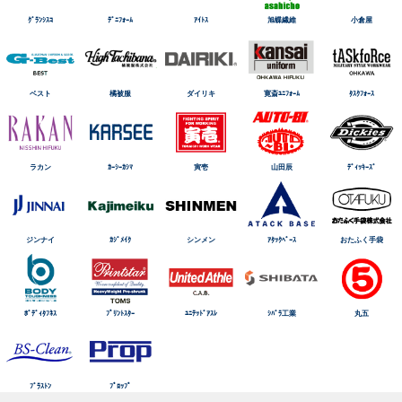
ｸﾞﾗﾝｼｽｺ
ﾃﾞﾆﾌｫｰﾑ
ｱｲﾄｽ
旭蝶繊維
小倉屋
ベスト
橘被服
ダイリキ
寛斎ﾕﾆﾌｫｰﾑ
ﾀｽｸﾌｫｰｽ
ラカン
ｶｰｼｰｶｼﾏ
寅壱
山田辰
ﾃﾞｨｯｷｰｽﾞ
ジンナイ
ｶｼﾞﾒｲｸ
シンメン
ｱﾀｯｸﾍﾞｰｽ
おたふく手袋
ﾎﾞﾃﾞｨﾀﾌﾈｽ
ﾌﾟﾘﾝﾄｽﾀｰ
ﾕﾆﾃｯﾄﾞｱｽﾚ
ｼﾊﾞﾗ工業
丸五
ﾌﾞﾗｽﾄﾝ
ﾌﾟﾛｯﾌﾟ