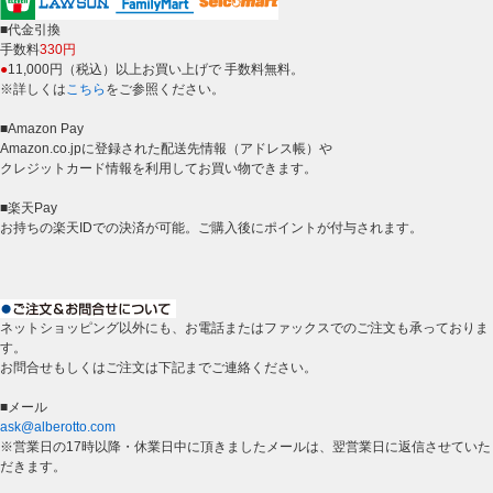
■代金引換
手数料
330円
●
11,000円（税込）以上お買い上げで 手数料無料。
※詳しくは
こちら
をご参照ください。
■Amazon Pay
Amazon.co.jpに登録された配送先情報（アドレス帳）や
クレジットカード情報を利用してお買い物できます。
■楽天Pay
お持ちの楽天IDでの決済が可能。ご購入後にポイントが付与されます。
ネットショッピング以外にも、お電話またはファックスでのご注文も承っておりま
す。
お問合せもしくはご注文は下記までご連絡ください。
■メール
ask@alberotto.com
※営業日の17時以降・休業日中に頂きましたメールは、翌営業日に返信させていた
だきます。