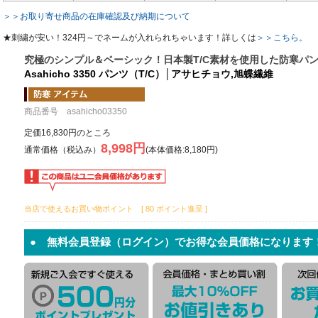
＞＞お取り寄せ商品の在庫確認及び納期について
★刺繍が安い！324円～でネームが入れられちゃいます！詳しくは
＞＞こちら。
究極のシンプル＆ベーシック！日本製T/C素材を使用した防寒パ
Asahicho 3350 パンツ（T/C）│アサヒチョウ,旭蝶繊維
商品番号 asahicho03350
定価16,830円のところ
8,998円
通常価格（税込み）
(本体価格:8,180円)
当店で使えるお買い物ポイント [ 80 ポイント進呈 ]
● 無料会員登録（ログイン）でお得な会員価格になります