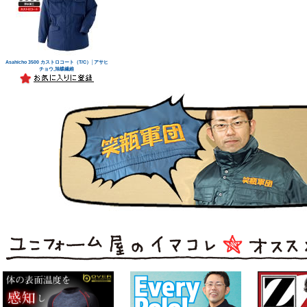
Asahicho 3500 カストロコート（T/C）│アサヒ
チョウ,旭蝶繊維