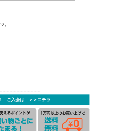
ンツ。
！ ご入会は ＞＞コチラ