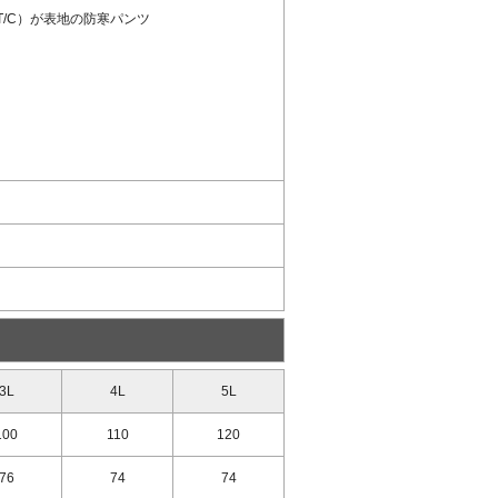
/C）が表地の防寒パンツ
3L
4L
5L
100
110
120
76
74
74