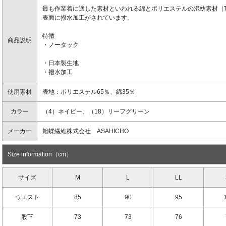
最も作業着に適した素材といわれる綿とポリエステルの混紡素材（T
表面に撥水加工がされています。
特徴
商品説明
・ノータック
・日本製生地
・撥水加工
使用素材
表地：ポリエステル65％、綿35％
カラー
（4）ネイビー、（18）リーフグリーン
メーカー
旭蝶繊維株式会社 ASAHICHO
Size information（cm）
サイズ
M
L
LL
ウエスト
85
90
95
股下
73
73
76