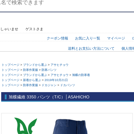
っしゃいませ ゲストさま
クーポン情報
お気に入り一覧
マイページ
送料とお支払い方法について
個人情
トップページ
>
ブランドから選ぶ
>
アサヒチョウ
トップページ
>
防寒作業服
>
防寒パンツ
トップページ
>
ブランドから選ぶ
>
アサヒチョウ
>
旭蝶の防寒着
トップページ
>
新着から選ぶ
>
2019年10月21日
トップページ
>
防寒作業服
>
ドカジャン
>
ドカパンツ
旭蝶繊維 3350 パンツ（T/C）│ASAHICHO