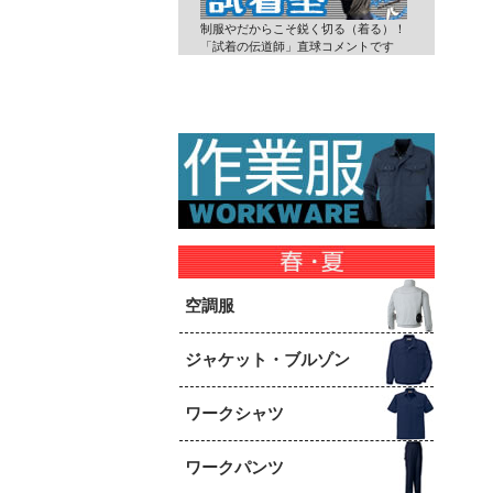
制服やだからこそ鋭く切る（着る）！
「試着の伝道師」直球コメントです
空調服
ジャケット・ブルゾン
ワークシャツ
ワークパンツ