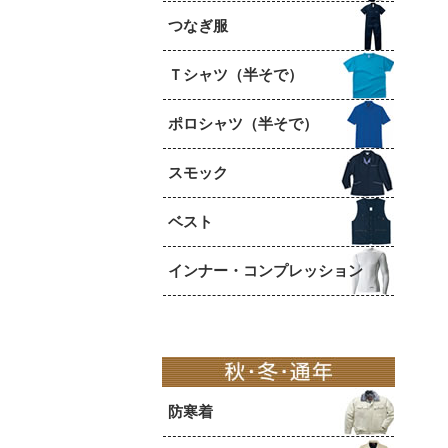
つなぎ服
Ｔシャツ（半そで）
ポロシャツ（半そで）
スモック
ベスト
インナー・コンプレッション
防寒着