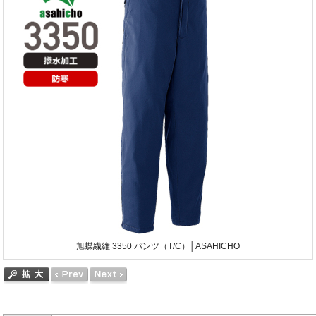
旭蝶繊維 3350 パンツ（T/C）│ASAHICHO