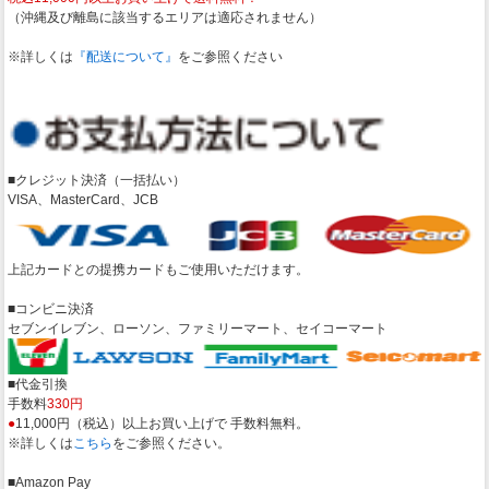
（沖縄及び離島に該当するエリアは適応されません）
※詳しくは
『配送について』
をご参照ください
■クレジット決済（一括払い）
VISA、MasterCard、JCB
上記カードとの提携カードもご使用いただけます。
■コンビニ決済
セブンイレブン、ローソン、ファミリーマート、セイコーマート
■代金引換
手数料
330円
●
11,000円（税込）以上お買い上げで 手数料無料。
※詳しくは
こちら
をご参照ください。
■Amazon Pay