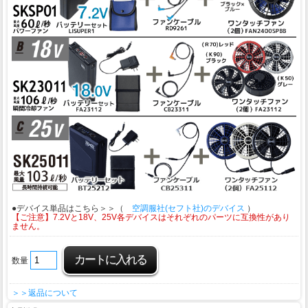
●デバイス単品はこちら＞＞（
空調服社(セフト社)のデバイス
）
【ご注意】7.2Vと18V、25V各デバイスはそれぞれのパーツに互換性があり
ません。
数量
＞＞返品について