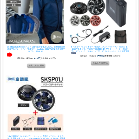
限界酸素指数28.9のスペックを持つ素材を使用した高い難燃性能の空
ターボモード＆ゆらぎモード搭載！14.4Vハイパワーデバイスセット。
調服ブルゾン。
【デバイス選択可】Asahicho 9205 空調服 難燃長袖ブ
2023年新タイプ。
空調服™ SK23021 14.4Vスタートキット（差口円
ルゾン（綿100％）
形）（ファン+ケーブル+バッテリーデバイスセット）│セフト研究所
通常価格（税込み）
17,050円
(本体価格:15,500円)
通常価格（税込み）
9,218円
(本体価格:8,380円)
7.2V空調服デバイスコンプリートセット。専用ウェアにセットするだ
けで空調服が使えます。（FANCB4BJ+SKSP01J+LISUPERJ）
空調服