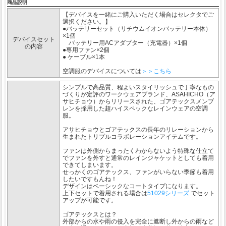
商品説明
【デバイスを一緒にご購入いただく場合はセレクタでご
選択ください。】
●バッテリーセット（リチウムイオンバッテリー本体）
×1個
デバイスセット
バッテリー用ACアダプター（充電器）×1個
の内容
●専用ファン×2個
● ケーブル×1本
空調服のデバイスについては
＞＞こちら
シンプルで高品質、程よいスタイリッシュで丁寧なもの
づくりが定評のワークウェアブランド、ASAHICHO（ア
サヒチョウ）からリリースされた、ゴアテックスメンブ
レンを採用した超ハイスペックなレインウェアの空調
服。
アサヒチョウとゴアテックスの長年のリレーションから
生まれたトリプルコラボレーションアイテムです。
ファンは外側からまったくわからないよう特殊な仕立て
でファンを外すと通常のレインジャケットとしても着用
できてしまいます。
せっかくのゴアテックス、ファンがいらない季節も着用
したいですもんね！
デザインはベーシックなコートタイプになります。
上下セットで着用される場合は
51029シリーズ
でセット
アップが可能です。
ゴアテックスとは？
外部からの水や雨の侵入を完全に遮断し外からの雨など