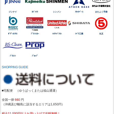
ジンナイ
ｶｼﾞﾒｲｸ
シンメン
ｱﾀｯｸﾍﾞｰｽ
おたふく手袋
ﾎﾞﾃﾞｨﾀﾌﾈｽ
ﾌﾟﾘﾝﾄｽﾀｰ
ﾕﾆﾃｯﾄﾞｱｽﾚ
ｼﾊﾞﾗ工業
丸五
ﾌﾞﾗｽﾄﾝ
ﾌﾟﾛｯﾌﾟ
SHOPPING GUIDE
■宅配便 （ゆうぱっくまたは福山通運）
全国一律
660
円
（沖縄及び離島に該当するエリアは1,650円）
税込11,000円以上お買い上げで送料無料！