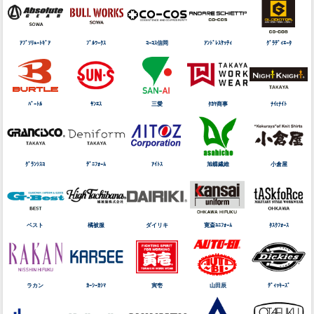
ｱﾌﾞｿﾘｭｰﾄｷﾞｱ
ﾌﾞﾙﾜｰｸｽ
ｺｰｺｽ信岡
ｱﾝﾄﾞﾚｽｹｯﾃｨ
ｸﾞﾗﾃﾞｨｴｰﾀ
ﾊﾞｰﾄﾙ
ｻﾝｴｽ
三愛
ﾀｶﾔ商事
ﾅｲtﾅｲﾄ
ｸﾞﾗﾝｼｽｺ
ﾃﾞﾆﾌｫｰﾑ
ｱｲﾄｽ
旭蝶繊維
小倉屋
ベスト
橘被服
ダイリキ
寛斎ﾕﾆﾌｫｰﾑ
ﾀｽｸﾌｫｰｽ
ラカン
ｶｰｼｰｶｼﾏ
寅壱
山田辰
ﾃﾞｨｯｷｰｽﾞ