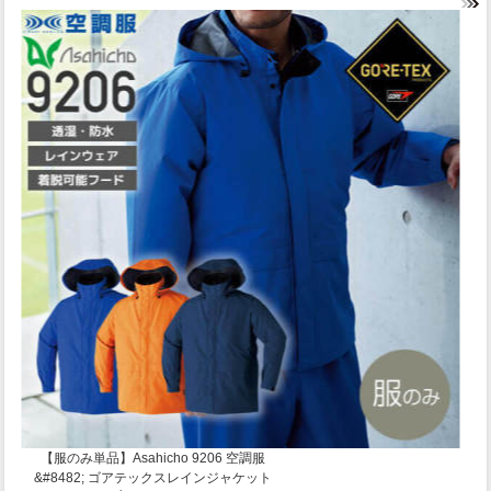
【服のみ単品】Asahicho 9206 空調服
&#8482; ゴアテックスレインジャケット