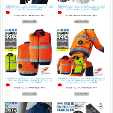
高級感があるヘリンボーンとコーデュラストレッチのハイブリッドな
高級感があるヘリンボーンとコーデュラストレッチのハイブリッドな
空調服ベスト
【デバイス選択可】Asahicho 9201 空調服 ベスト（T/C＆
空調服ブルゾン
【デバイス選択可】Asahicho 9202 空調服 長袖ブルゾ
コーデュラ）│アサヒチョウ,旭蝶繊維
ン（T/C＆コーデュラ）│アサヒチョウ,旭蝶繊維
通常価格（税込み）
5,060円
(本体価格:4,600円)
通常価格（税込み）
6,160円
(本体価格:5,600円)
360度全方向からの視認性を実現。クラス１規格の高視認空調ベスト
360度全方向からの視認性を実現。クラス２規格の高視認空調長袖ブル
【デバイス選択可】Asahicho 9203 空調服 高視認ベスト（ポリエステ
ゾン
【デバイス選択可】Asahicho 9204 空調服 高視認 長袖ブルゾン
ル100％）│アサヒチョウ,旭蝶繊維
（ポリエステル100％）│アサヒチョウ,旭蝶繊維
通常価格（税込み）
7,568円
(本体価格:6,880円)
通常価格（税込み）
9,647円
(本体価格:8,770円)