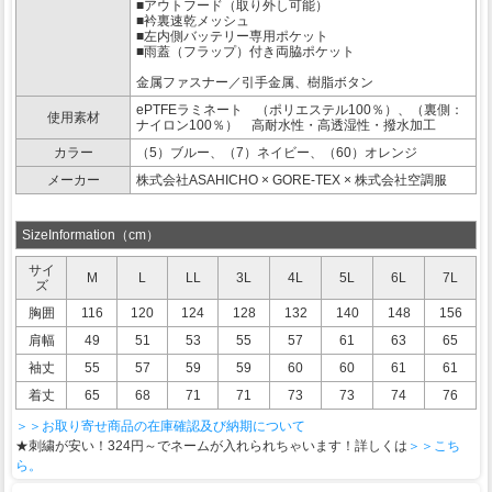
■アウトフード（取り外し可能）
■衿裏速乾メッシュ
■左内側バッテリー専用ポケット
■雨蓋（フラップ）付き両脇ポケット
金属ファスナー／引手金属、樹脂ボタン
ePTFEラミネート （ポリエステル100％）、（裏側：
使用素材
ナイロン100％） 高耐水性・高透湿性・撥水加工
カラー
（5）ブルー、（7）ネイビー、（60）オレンジ
メーカー
株式会社ASAHICHO × GORE-TEX × 株式会社空調服
SizeInformation（cm）
サイ
M
L
LL
3L
4L
5L
6L
7L
ズ
胸囲
116
120
124
128
132
140
148
156
肩幅
49
51
53
55
57
61
63
65
袖丈
55
57
59
59
60
60
61
61
着丈
65
68
71
71
73
73
74
76
＞＞お取り寄せ商品の在庫確認及び納期について
★刺繍が安い！324円～でネームが入れられちゃいます！詳しくは
＞＞こち
ら。