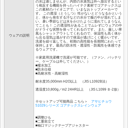
の水は通しませんが、内部の水蒸気は外へ放出するとい
う相反する機能を持ったハイテク素材でゴアテックスは
この素材のパイオニアで、いまなおトップメーカーで
す。 この透湿（とうしつ）性がないとどうなるかという
と、体から発生する汗などの水分で服の中が濡れてしま
い、暑い季節などは水をかけたように濡れてしまうなん
てことも！ この透湿性があることでムレずにウェアの中
がドライな状態を保ってくれるのです。 また、厳しい寒
風もシャットアウトしてくれるので、保温性も高く体か
ウェアの説明
ら出る湿気は逃がすので体温が逃げにくく暖かいです。
洗濯を繰り返しても、初期の高性能を長期間にわたって
保持します。最高の防水性・透湿性・防風性を体感でき
るウェアです。
※家庭用洗濯機で洗濯が可能です。（ファン、バッテリ
ー、ケーブルは外してください。）
■撥水加工
■防水仕様
■高耐水性・高耐湿性
耐水度35,000mm H2O以上 （JIS L1092B法）
透湿度10,800g／m2 24HR以上 （JIS L1099 Ｂ-2放）
※セットアップ可能商品 こちら＞
アサヒチョウ
51029シリーズ ゴアテックスレインウェア
■調整ひも
■二重前立て
■袖口マジックテープアジャスター