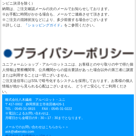
ンビニ決済を除く）
納期は、ご注文確認メールの次のメールでお知らせしております。
※お手配に時間がかかる場合も、メールでご連絡させて頂きます。
※ご注文の混雑状況などにより、多少前後する場合がございます
※詳しくは、
『ショッピングガイド』
をご参照ください。
ユニフォームショップ・アルベロットユニは、お客様とのやり取りの中で得た個
人情報は警察機関等、公共機関からの提出要請があった場合以外の第三者に譲渡
または利用することは一切ございません。
ご注文送信等にはSSLで暗号化するシステムを採用しております。お客様の個人
情報が他から見られる心配はございません、 どうぞご安心してご利用くださ
い。
株式会社八木繊維 アルベロット・ユニ
〒417-0002 静岡県富士市依田橋426-1
TEL：0545-31-0815 FAX：0545-31-0222
※電話によるお問い合わせは、
月曜日から金曜日の9：30～17：30までとなります。
メールでのお問い合わせはこちらから＞＞
ask@alberotto.com
株式会社八木繊維ウェブサイト