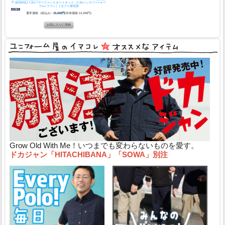
™ SKSP01J 7.2Vパワーファンスタートキット（7.2Vバッテリー+ケー
ブル+ファン）│セフト研究所
通常価格（税込み）
15,620円
(本体価格:14,200円)
Grow Old With Me！いつまでも変わらないものを愛す。
ドカジャン「HITACHIBANA」「SOWA」別注