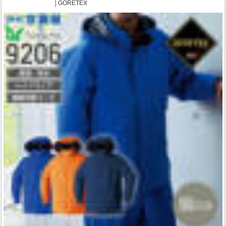
│GORETEX