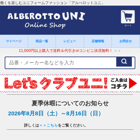
働くを楽しむユニフォームファッション「アルべロットユニ」
カート
マイページ
商品一覧
レビュー
店舗情報
お問合せ
11,000円以上購入で送料＆代引きorコンビニ決済無料！
＞＞
検
索
キ
ー
ワ
ー
ド
夏季休暇についてのお知らせ
2026年8月8日（土）～8月16日（日）
詳しくは
＞＞こちら
をご覧ください。