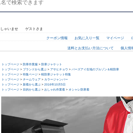
っしゃいませ ゲストさま
クーポン情報
お気に入り一覧
マイページ
送料とお支払い方法について
個人情
トップページ
>
防寒作業服
>
防寒ジャケット
トップページ
>
ブランドから選ぶ
>
アサヒチョウ
>
バーズアイ生地のブルゾン＆軽防寒
トップページ
>
特集ページ
>
軽防寒ジャケット特集
トップページ
>
チームウェア
>
カラージャンパー
トップページ
>
新着から選ぶ
>
2016年10月5日
トップページ
>
目的から選ぶ
>
おしゃれ作業着
>
オシャレ防寒着