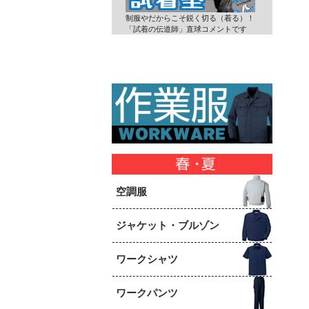
制服やだからこそ鋭く切る（着る）！
「試着の伝道師」直球コメントです
空調服
ジャケット・ブルゾン
ワークシャツ
ワークパンツ