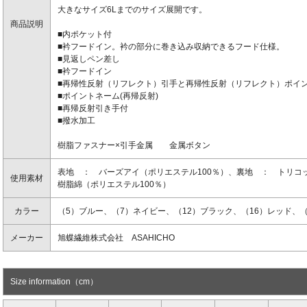
大きなサイズ6Lまでのサイズ展開です。
商品説明
■内ポケット付
■衿フードイン。衿の部分に巻き込み収納できるフード仕様。
■見返しペン差し
■衿フードイン
■再帰性反射（リフレクト）引手と再帰性反射（リフレクト）ポイ
■ポイントネーム(再帰反射)
■再帰反射引き手付
■撥水加工
樹脂ファスナー×引手金属 金属ボタン
表地 ： バーズアイ（ポリエステル100％）、裏地 ： トリコッ
使用素材
樹脂綿（ポリエステル100％）
カラー
（5）ブルー、（7）ネイビー、（12）ブラック、（16）レッド、（
メーカー
旭蝶繊維株式会社 ASAHICHO
Size information（cm）