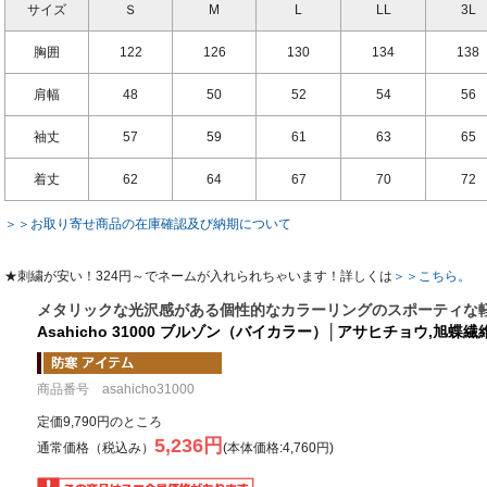
サイズ
Ｓ
M
L
LL
3L
胸囲
122
126
130
134
138
肩幅
48
50
52
54
56
袖丈
57
59
61
63
65
着丈
62
64
67
70
72
＞＞お取り寄せ商品の在庫確認及び納期について
★刺繍が安い！324円～でネームが入れられちゃいます！詳しくは
＞＞こちら。
メタリックな光沢感がある個性的なカラーリングのスポーティな
Asahicho 31000 ブルゾン（バイカラー）│アサヒチョウ,旭蝶繊
商品番号 asahicho31000
定価9,790円のところ
5,236円
通常価格（税込み）
(本体価格:4,760円)