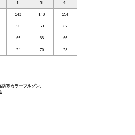
4L
5L
6L
142
148
154
58
60
62
65
66
66
74
76
78
軽防寒カラーブルゾン。
維