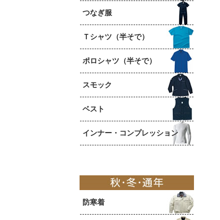
つなぎ服
Ｔシャツ（半そで）
ポロシャツ（半そで）
スモック
ベスト
インナー・コンプレッション
防寒着