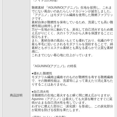
〈アイテムの特徴〉
難燃素材 『AGUNINO(アグニノ)』生地を採用し、これま
でにない風合いのあたらしいドカジャンが誕生しました。
「アグニノ」はモダクリル繊維を使用した難燃ファブリッ
クです。
素材自体が難燃性を保有しているため、洗濯しても高い難
燃性能は維持します。
万が一生地が火に触れても、炭化して自己消火するため燃
え広がりにくく、火のトラブルから人体を保護することに
役立ちます。
また、素材自体の風合いもとても優れており、化繊の中で
最も羊毛に近いとされるモダクリルを混紡することで、綿
素材ともポリエステル素材とも異なる柔らかで上質な素材
感に。
これまでにない着心地に仕上がっています。
『AGUNINO(アグニノ)』の特長
●優れた難燃性
モダクリル繊維は繊維そのものが難燃性を有する難燃繊維
で、その難燃性能は、洗濯等によって衰えたり消え落ちた
りすることはありません。
●自己消火性
商品説明
非難燃性の生地に着火すると瞬く間に燃え広がりますが、
Agunino（アグニノ）は着火しても火源を離すとすぐに延
焼が止まる自己消火性を有しています。
わずかに燃えた部分に〈炭化膜〉を形成し、この炭化部分
が延焼を防げる役割を果たします。