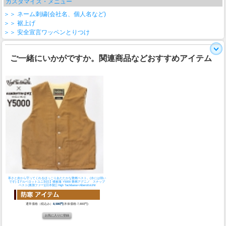
カスタマイズ・メニュー
＞＞ ネーム刺繍(会社名、個人名など)
＞＞ 裾上げ
＞＞ 安全宣言ワッペンとりつけ
ご一緒にいかがですか。関連商品などおすすめアイテム
寒さと炎から守ってくれるほっこりあたたかな難燃ベスト。(水には弱い
です)
【アルベロットユニ別注】橘被服 Y5000 難燃アグニノ スナップ
ベスト(裏側ファー)[日本製]│High Tachibana×AlberottoUNI
通常価格（税込み）
8,580円
(本体価格:7,800円)