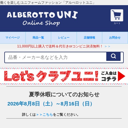
働くを楽しむユニフォームファッション「アルべロットユニ」
カート
マイページ
商品一覧
レビュー
店舗情報
お問合せ
11,000円以上購入で送料＆代引きorコンビニ決済無料！
＞＞
検
索
キ
ー
ワ
ー
ド
夏季休暇についてのお知らせ
2026年8月8日（土）～8月16日（日）
詳しくは
＞＞こちら
をご覧ください。