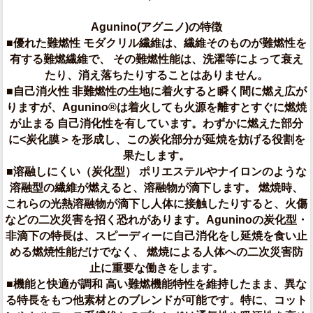
Agunino(アグニノ)の特徴
■優れた難燃性 モダクリル繊維は、繊維そのものが難燃性を
有する難燃繊維で、 その難燃性能は、洗濯等によって衰え
たり、消え落ちたりすることはありません。
■自己消火性 非難燃性の生地に着火すると瞬く間に燃え広が
りますが、Agunino®は着火しても火源を離すとすぐに燃焼
が止まる 自己消化性を有しています。わずかに燃えた部分
に<炭化膜＞を形成し、この炭化部分が延焼を妨げる役割を
果たします。
■溶融しにくい（炭化型） ポリエステルやナイロンのような
溶融型の繊維が燃えると、溶融物が滴下します。 燃焼時、
これらの光熱溶融物が滴下し人体に接触したりすると、火傷
などの二次災害を招く恐れがあります。Aguninoの炭化型・
非滴下の特長は、スピーディーに自己消化をし延焼を食い止
める燃焼性能だけでなく、 燃焼による人体への二次災害防
止に重要な働きをします。
■機能と快適が調和 高い難燃機能特性を維持したまま、異な
る特長をもつ他素材とのブレンドが可能です。特に、コット