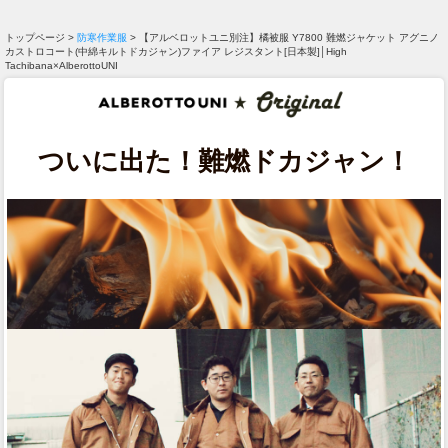
トップページ >
防寒作業服
> 【アルベロットユニ別注】橘被服 Y7800 難燃ジャケット アグニノ
カストロコート(中綿キルトドカジャン)ファイア レジスタント[日本製]│High
Tachibana×AlberottoUNI
ついに出た！難燃ドカジャン！