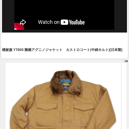
橘被服 Y7800 難燃アグニノジャケット カストロコート(中綿キルト)[日本製]