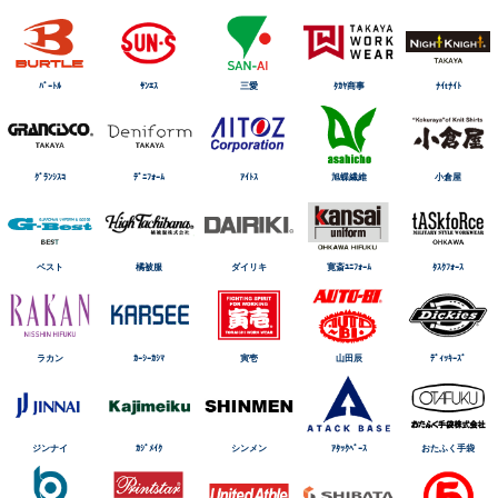
ﾊﾞｰﾄﾙ
ｻﾝｴｽ
三愛
ﾀｶﾔ商事
ﾅｲtﾅｲﾄ
ｸﾞﾗﾝｼｽｺ
ﾃﾞﾆﾌｫｰﾑ
ｱｲﾄｽ
旭蝶繊維
小倉屋
ベスト
橘被服
ダイリキ
寛斎ﾕﾆﾌｫｰﾑ
ﾀｽｸﾌｫｰｽ
ラカン
ｶｰｼｰｶｼﾏ
寅壱
山田辰
ﾃﾞｨｯｷｰｽﾞ
ジンナイ
ｶｼﾞﾒｲｸ
シンメン
ｱﾀｯｸﾍﾞｰｽ
おたふく手袋