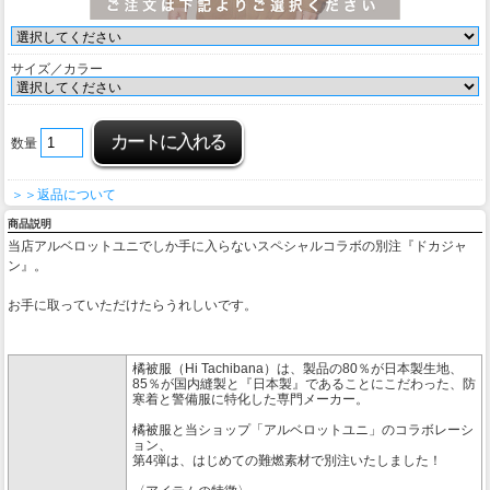
サイズ／カラー
数量
＞＞返品について
商品説明
当店アルベロットユニでしか手に入らないスペシャルコラボの別注『ドカジャ
ン』。
お手に取っていただけたらうれしいです。
橘被服（Hi Tachibana）は、製品の80％が日本製生地、
85％が国内縫製と『日本製』であることにこだわった、防
寒着と警備服に特化した専門メーカー。
橘被服と当ショップ「アルベロットユニ」のコラボレーシ
ョン、
第4弾は、はじめての難燃素材で別注いたしました！