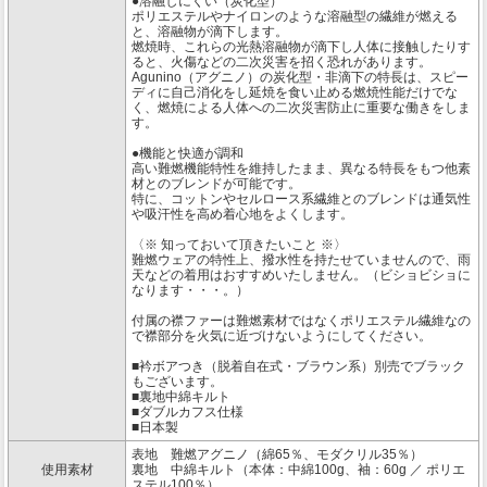
●溶融しにくい（炭化型）
ポリエステルやナイロンのような溶融型の繊維が燃える
と、溶融物が滴下します。
燃焼時、これらの光熱溶融物が滴下し人体に接触したりす
ると、火傷などの二次災害を招く恐れがあります。
Agunino（アグニノ）の炭化型・非滴下の特長は、スピー
ディに自己消化をし延焼を食い止める燃焼性能だけでな
く、燃焼による人体への二次災害防止に重要な働きをしま
す。
●機能と快適が調和
高い難燃機能特性を維持したまま、異なる特長をもつ他素
材とのブレンドが可能です。
特に、コットンやセルロース系繊維とのブレンドは通気性
や吸汗性を高め着心地をよくします。
〈※ 知っておいて頂きたいこと ※〉
難燃ウェアの特性上、撥水性を持たせていませんので、雨
天などの着用はおすすめいたしません。（ビショビショに
なります・・・。）
付属の襟ファーは難燃素材ではなくポリエステル繊維なの
で襟部分を火気に近づけないようにしてください。
■衿ボアつき（脱着自在式・ブラウン系）別売でブラック
もございます。
■裏地中綿キルト
■ダブルカフス仕様
■日本製
表地 難燃アグニノ（綿65％、モダクリル35％）
使用素材
裏地 中綿キルト（本体：中綿100g、袖：60g ／ ポリエ
ステル100％）