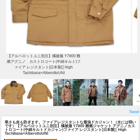
【アルベロットユニ別注】橘被服 Y7800 難
燃アグニノ カストロコート(中綿キルト)フ
ァイア レジスタント[日本製]│High
Tachibana×AlberottoUNI
Tweet
寒さも炎も防ぎます。ファイアレジスタントな最強ドカジャン！（水には弱い
です）
【アルベロットユニ別注】橘被服 Y7800 難燃ジャケット アグニノカス
トロコート(中綿キルトドカジャン)ファイア レジスタント[日本製]│High
Tachibana×AlberottoUNI