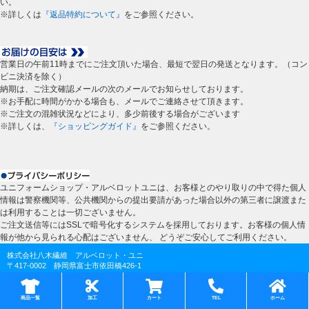
い。
※詳しくは
『返品特約について』
をご参照ください。
営業日の午前11時までにご注文頂いた場合、最短で翌日の発送となります。（コン
ビニ決済を除く）
納期は、ご注文確認メールの次のメールでお知らせしております。
※お手配に時間がかかる場合も、メールでご連絡させて頂きます。
※ご注文の混雑状況などにより、多少前後する場合がございます
※詳しくは、
『ショッピングガイド』
をご参照ください。
ユニフォームショップ・アルベロットユニは、お客様とのやり取りの中で得た個人
情報は警察機関等、公共機関からの提出要請があった場合以外の第三者に譲渡また
は利用することは一切ございません。
ご注文送信等にはSSLで暗号化するシステムを採用しております。お客様の個人情
報が他から見られる心配はございません、 どうぞご安心してご利用ください。
株式会社八木繊維 アルベロット・ユニ
〒417-0002 静岡県富士市依田橋426-1
TEL：0545-31-0815 FAX：0545-31-0222
※電話によるお問い合わせは、
月曜日から金曜日の9：30～17：30までとなります。
商品一覧
加工
カート
TEL
ホーム