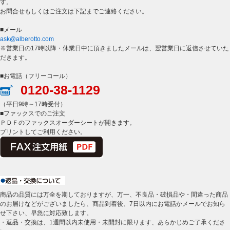
す。
お問合せもしくはご注文は下記までご連絡ください。
■メール
ask@alberotto.com
※営業日の17時以降・休業日中に頂きましたメールは、翌営業日に返信させていた
だきます。
■お電話（フリーコール）
0120-38-1129
（平日9時～17時受付）
■ファックスでのご注文
ＰＤＦのファックスオーダーシートが開きます。
プリントしてご利用ください。
商品の品質には万全を期しておりますが、万一、不良品・破損品や・間違った商品
のお届けなどがございましたら、商品到着後、7日以内にお電話かメールでお知ら
せ下さい、早急に対応致します。
・返品・交換は、1週間以内未使用・未開封に限ります、あらかじめご了承くださ