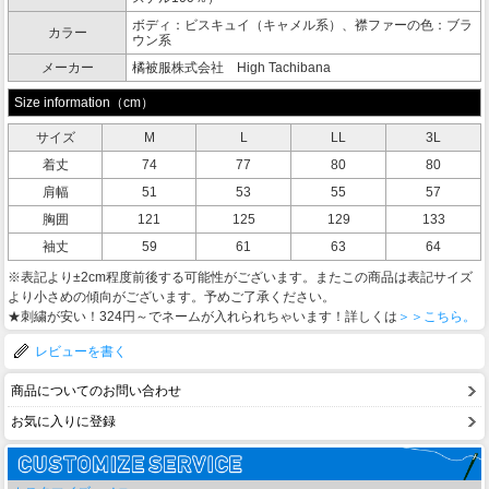
ボディ：ビスキュイ（キャメル系）、襟ファーの色：ブラ
カラー
ウン系
メーカー
橘被服株式会社 High Tachibana
Size information（cm）
サイズ
M
L
LL
3L
着丈
74
77
80
80
肩幅
51
53
55
57
胸囲
121
125
129
133
袖丈
59
61
63
64
※表記より±2cm程度前後する可能性がございます。またこの商品は表記サイズ
より小さめの傾向がございます。予めご了承ください。
★刺繍が安い！324円～でネームが入れられちゃいます！詳しくは
＞＞こちら。
レビューを書く
商品についてのお問い合わせ
お気に入りに登録