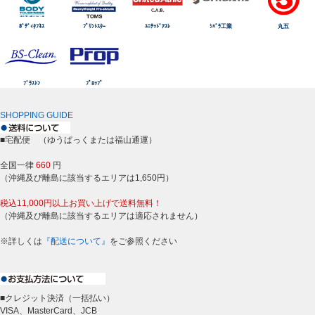
ﾎﾞﾃﾞｨﾀﾌﾈｽ
ﾌﾟﾘﾝﾄｽﾀｰ
ﾕﾆﾃｯﾄﾞｱｽﾚ
ｼﾊﾞﾗ工業
丸五
ﾌﾞﾗｽﾄﾝ
ﾌﾟﾛｯﾌﾟ
SHOPPING GUIDE
■宅配便 （ゆうぱっくまたは福山通運）
全国一律
660
円
（沖縄及び離島に該当するエリアは1,650円）
税込11,000円以上お買い上げで送料無料！
（沖縄及び離島に該当するエリアは適応されません）
※詳しくは
『配送について』
をご参照ください
■クレジット決済（一括払い）
VISA、MasterCard、JCB