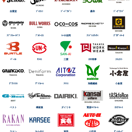
自重堂
ｼﾞｬｳｨﾝ
ｼﾞｰﾄﾞﾗｺﾞﾝ
桑和
ｼﾞｰｸﾞﾗﾝﾄﾞ
ｱﾌﾞｿﾘｭｰﾄｷﾞｱ
ﾌﾞﾙﾜｰｸｽ
ｺｰｺｽ信岡
ｱﾝﾄﾞﾚｽｹｯﾃｨ
ｸﾞﾗﾃﾞｨｴｰﾀ
ﾊﾞｰﾄﾙ
ｻﾝｴｽ
三愛
ﾀｶﾔ商事
ﾅｲtﾅｲﾄ
ｸﾞﾗﾝｼｽｺ
ﾃﾞﾆﾌｫｰﾑ
ｱｲﾄｽ
旭蝶繊維
小倉屋
ベスト
橘被服
ダイリキ
寛斎ﾕﾆﾌｫｰﾑ
ﾀｽｸﾌｫｰｽ
ラカン
ｶｰｼｰｶｼﾏ
寅壱
山田辰
ﾃﾞｨｯｷｰｽﾞ