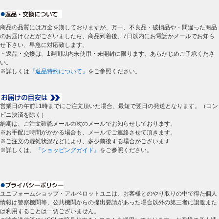
商品の品質には万全を期しておりますが、万一、不良品・破損品や・間違った商品
のお届けなどがございましたら、商品到着後、7日以内にお電話かメールでお知ら
せ下さい、早急に対応致します。
・返品・交換は、1週間以内未使用・未開封に限ります、あらかじめご了承くださ
い。
※詳しくは
『返品特約について』
をご参照ください。
営業日の午前11時までにご注文頂いた場合、最短で翌日の発送となります。（コン
ビニ決済を除く）
納期は、ご注文確認メールの次のメールでお知らせしております。
※お手配に時間がかかる場合も、メールでご連絡させて頂きます。
※ご注文の混雑状況などにより、多少前後する場合がございます
※詳しくは、
『ショッピングガイド』
をご参照ください。
ユニフォームショップ・アルベロットユニは、お客様とのやり取りの中で得た個人
情報は警察機関等、公共機関からの提出要請があった場合以外の第三者に譲渡また
は利用することは一切ございません。