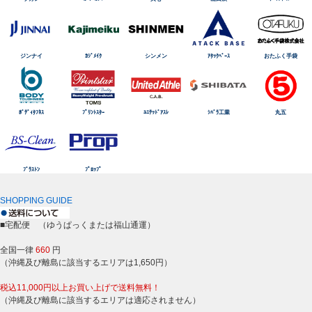
ジンナイ
ｶｼﾞﾒｲｸ
シンメン
ｱﾀｯｸﾍﾞｰｽ
おたふく手袋
ﾎﾞﾃﾞｨﾀﾌﾈｽ
ﾌﾟﾘﾝﾄｽﾀｰ
ﾕﾆﾃｯﾄﾞｱｽﾚ
ｼﾊﾞﾗ工業
丸五
ﾌﾞﾗｽﾄﾝ
ﾌﾟﾛｯﾌﾟ
SHOPPING GUIDE
■宅配便 （ゆうぱっくまたは福山通運）
全国一律
660
円
（沖縄及び離島に該当するエリアは1,650円）
税込11,000円以上お買い上げで送料無料！
（沖縄及び離島に該当するエリアは適応されません）