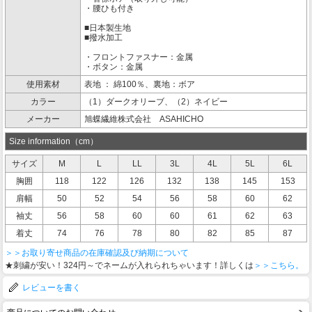
・腰ひも付き
■日本製生地
■撥水加工
・フロントファスナー：金属
・ボタン：金属
使用素材
表地 ： 綿100％、裏地：ボア
カラー
（1）ダークオリーブ、（2）ネイビー
メーカー
旭蝶繊維株式会社 ASAHICHO
Size information（cm）
サイズ
M
L
LL
3L
4L
5L
6L
胸囲
118
122
126
132
138
145
153
肩幅
50
52
54
56
58
60
62
袖丈
56
58
60
60
61
62
63
着丈
74
76
78
80
82
85
87
＞＞お取り寄せ商品の在庫確認及び納期について
★刺繍が安い！324円～でネームが入れられちゃいます！詳しくは
＞＞こちら。
レビューを書く