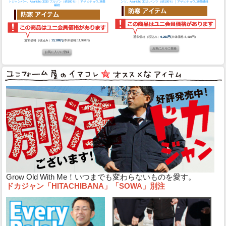
トジャンパー。
Asahicho 3330 ブルゾン（綿100％）│アサヒチョウ,旭蝶
ンツ。
Asahicho 3015 パンツ（綿100％）│アサヒチョウ,旭蝶繊維
繊維
通常価格（税込み）
9,251円
(本体価格:8,410円)
通常価格（税込み）
13,189円
(本体価格:11,990円)
Grow Old With Me！いつまでも変わらないものを愛す。
ドカジャン「HITACHIBANA」「SOWA」別注