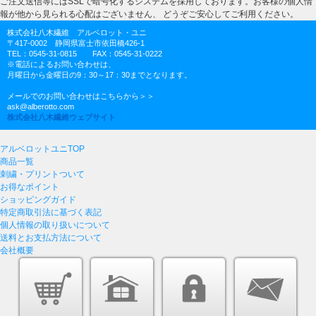
ご注文送信等にはSSLで暗号化するシステムを採用しております。お客様の個人情
報が他から見られる心配はございません、 どうぞご安心してご利用ください。
株式会社八木繊維 アルベロット・ユニ
〒417-0002 静岡県富士市依田橋426-1
TEL：0545-31-0815 FAX：0545-31-0222
※電話によるお問い合わせは、
月曜日から金曜日の9：30～17：30までとなります。
メールでのお問い合わせはこちらから＞＞
ask@alberotto.com
株式会社八木繊維ウェブサイト
アルベロットユニTOP
商品一覧
刺繍・プリントついて
お得なポイント
ショッピングガイド
特定商取引法に基づく表記
個人情報の取り扱いについて
送料とお支払方法について
会社概要