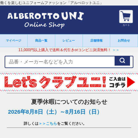
働くを楽しむユニフォームファッション「アルべロットユニ」
カート
マイページ
商品一覧
レビュー
店舗情報
お問合せ
11,000円以上購入で送料＆代引きorコンビニ決済無料！
＞＞
検
索
キ
ー
ワ
ー
ド
夏季休暇についてのお知らせ
2026年8月8日（土）～8月16日（日）
詳しくは
＞＞こちら
をご覧ください。