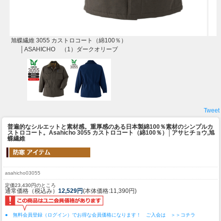
旭蝶繊維 3055 カストロコート（綿100％）
│ASAHICHO （1）ダークオリーブ
Tweet
普遍的なシルエットと素材感。重厚感のある日本製綿100％素材のシンプルカ
ストロコート。
Asahicho 3055 カストロコート（綿100％）│アサヒチョウ,旭
蝶繊維
asahicho03055
定価23,430円のところ
通常価格（税込み）
12,529円
(本体価格:11,390円)
● 無料会員登録（ログイン）でお得な会員価格になります！ ご入会は ＞＞コチラ