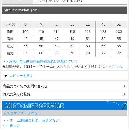
／ジードラゴン、Ｚ-DRAGON
Size Information（cm）
サイズ
S
M
L
LL
EL
4L
5L
胸囲
106
110
114
118
123
128
133
肩幅
43
45
47
49
51
53
55
袖丈
56
58
60
61
63
65
65
着丈
64
66
68
70
70
72
72
＞＞お取り寄せ商品の在庫確認及び納期について
★刺繍が安い！324円～でネームが入れられちゃいます！詳しくは
＞＞こちら。
レビューを書く
商品についてのお問い合わせ
お気に入りに登録
カスタマイズ・メニュー
＞＞ ネーム刺繍(会社名、個人名など)
＞＞ 裾上げ