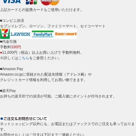
上記カードとの提携カードもご使用いただけます。
■コンビニ決済
セブンイレブン、ローソン、ファミリーマート、セイコーマート
■代金引換
手数料
330円
●
11,000円（税込）以上お買い上げで 手数料無料。
※詳しくは
こちら
をご参照ください。
■Amazon Pay
Amazon.co.jpに登録された配送先情報（アドレス帳）や
クレジットカード情報を利用してお買い物できます。
■楽天Pay
お持ちの楽天IDでの決済が可能。ご購入後にポイントが付与されます。
ネットショッピング以外にも、お電話またはファックスでのご注文も承っておりま
す。
お問合せもしくはご注文は下記までご連絡ください。