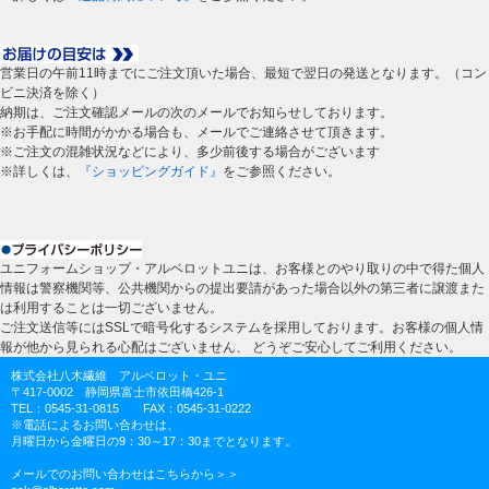
営業日の午前11時までにご注文頂いた場合、最短で翌日の発送となります。（コン
ビニ決済を除く）
納期は、ご注文確認メールの次のメールでお知らせしております。
※お手配に時間がかかる場合も、メールでご連絡させて頂きます。
※ご注文の混雑状況などにより、多少前後する場合がございます
※詳しくは、
『ショッピングガイド』
をご参照ください。
ユニフォームショップ・アルベロットユニは、お客様とのやり取りの中で得た個人
情報は警察機関等、公共機関からの提出要請があった場合以外の第三者に譲渡また
は利用することは一切ございません。
ご注文送信等にはSSLで暗号化するシステムを採用しております。お客様の個人情
報が他から見られる心配はございません、 どうぞご安心してご利用ください。
株式会社八木繊維 アルベロット・ユニ
〒417-0002 静岡県富士市依田橋426-1
TEL：0545-31-0815 FAX：0545-31-0222
※電話によるお問い合わせは、
月曜日から金曜日の9：30～17：30までとなります。
メールでのお問い合わせはこちらから＞＞