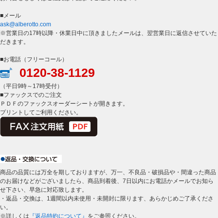
■メール
ask@alberotto.com
※営業日の17時以降・休業日中に頂きましたメールは、翌営業日に返信させていた
だきます。
■お電話（フリーコール）
0120-38-1129
（平日9時～17時受付）
■ファックスでのご注文
ＰＤＦのファックスオーダーシートが開きます。
プリントしてご利用ください。
商品の品質には万全を期しておりますが、万一、不良品・破損品や・間違った商品
のお届けなどがございましたら、商品到着後、7日以内にお電話かメールでお知ら
せ下さい、早急に対応致します。
・返品・交換は、1週間以内未使用・未開封に限ります、あらかじめご了承くださ
い。
※詳しくは
『返品特約について』
をご参照ください。