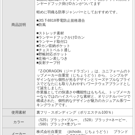
ンヤードフック掛けDカンがついてます
軽めに羽織る防寒ジャンパーとしておすすめです。
■JIS T-8818帯電防止規格適合
商品説明
■防風
■ストレッチ素材
■ランヤードフックかけDカン
■ランヤード取付口
■Dカン収納ポケット
■チェストベルト通し
■野帳対応ポケット
■左袖ペン差しつき
■反射テープ付
『Z-DORAGON（ジードラゴン）』は、ユニフォームのト
ップメーカー自重堂（じちょうどう）から、 シンプルデ
ザインながら個性が光るデザインとリーズナブルなプライ
スでどなたにも取り入れやすいワークウェアブランドとし
て誕生しました。
作業服としての快適さや機能性はもちろん、トップメーカ
ーならではのハイスペックな素材と、オリジナルパーツで
構成された、個性的なデザインが魅力のカジュアル系ワー
キングウェアです。
使用素材
裏フリ－スボンディング（ポリエステル100％）
（525）ブラック×ブルー、（528）ブラック×ネービー、
カラー
（580）ブラック×杢グレー
株式会社自重堂 （jichodo、じちょうどう） ブランド
メーカー