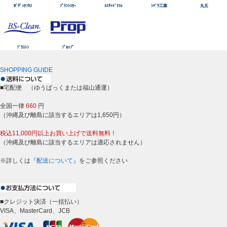
ﾎﾞﾃﾞｨﾀﾌﾈｽ
ﾌﾟﾘﾝﾄｽﾀｰ
ﾕﾆﾃｯﾄﾞｱｽﾚ
ｼﾊﾞﾗ工業
丸五
ﾌﾞﾗｽﾄﾝ
ﾌﾟﾛｯﾌﾟ
SHOPPING GUIDE
■宅配便 （ゆうぱっくまたは福山通運）
全国一律
660
円
（沖縄及び離島に該当するエリアは1,650円）
税込11,000円以上お買い上げで送料無料！
（沖縄及び離島に該当するエリアは適応されません）
※詳しくは
『配送について』
をご参照ください
■クレジット決済（一括払い）
VISA、MasterCard、JCB