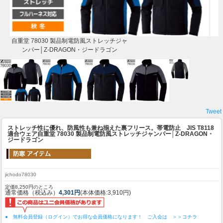
自重堂 78030 製品制電防風ストレッチジャ
ンパー│Z-DRAGON・ジードラゴン
Tweet
ストレッチ性に優れ、防風性も兼ね揃えた裏フリース。帯電防止 JIS T8118
適合ウェア
自重堂 78030 製品制電防風ストレッチジャンパー│Z-DRAGON・
ジードラゴン
jichodo78030
定価8,250円のところ
通常価格（税込み）
4,301円
(本体価格:3,910円)
● 無料会員登録（ログイン）でお得な会員価格になります！ ご入会は ＞＞コチラ