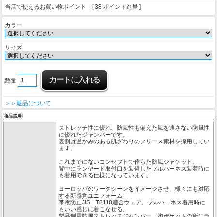
当店で使えるお買い物ポイント [ 38 ポイント進呈 ]
カラー
サイズ
数量
＞＞返品について
商品説明
ストレッチ性に優れ、防風性も備えた風を通さない防風性
に優れたジャンパーです。
裏側は温かみのある肌ざわりのフリース素材を採用してい
ます。
これまでにないコンセプトで作らた防風ジャケット。
背中にランヤード取付口を装備したフルハーネス装着時に
も着用できる仕様になっています。
ヨーロッパのワークシーンをイメージさせ、様々にも対応
する新感覚ユニフォーム
帯電防止JIS T8118適合ウェア。フルハーネス着用時に
もいい感じに着こなせる。
製品制電防風ストレッチジャンパー。胸ポケットの所にラ