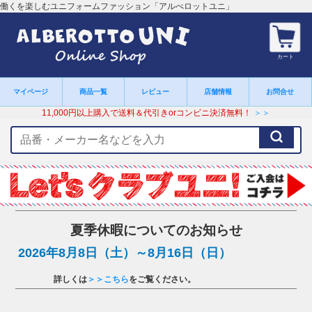
働くを楽しむユニフォームファッション「アルべロットユニ」
カート
マイページ
商品一覧
レビュー
店舗情報
お問合せ
11,000円以上購入で送料＆代引きorコンビニ決済無料！
＞＞
検
索
キ
ー
ワ
ー
ド
夏季休暇についてのお知らせ
2026年8月8日（土）～8月16日（日）
詳しくは
＞＞こちら
をご覧ください。