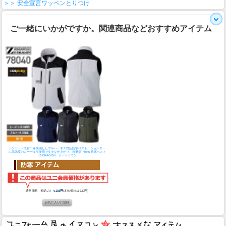
＞＞ 安全宣言ワッペンとりつけ
ご一緒にいかがですか。関連商品などおすすめアイテム
ランヤード取付口を装備したフルハーネス対応防寒ベスト。ショルダー
に高強度のコーデュラ使用で丈夫な仕上がり。
自重堂 78040 防寒ベスト
│Z-DRAGON・ジードラゴン
通常価格（税込み）
4,103円
(本体価格:3,730円)