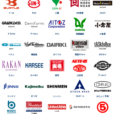
ﾊﾞｰﾄﾙ
ｻﾝｴｽ
三愛
ﾀｶﾔ商事
ﾅｲtﾅｲﾄ
ｸﾞﾗﾝｼｽｺ
ﾃﾞﾆﾌｫｰﾑ
ｱｲﾄｽ
旭蝶繊維
小倉屋
ベスト
橘被服
ダイリキ
寛斎ﾕﾆﾌｫｰﾑ
ﾀｽｸﾌｫｰｽ
ラカン
ｶｰｼｰｶｼﾏ
寅壱
山田辰
ﾃﾞｨｯｷｰｽﾞ
ジンナイ
ｶｼﾞﾒｲｸ
シンメン
ｱﾀｯｸﾍﾞｰｽ
おたふく手袋