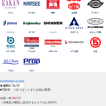
ラカン
ｶｰｼｰｶｼﾏ
寅壱
山田辰
ﾃﾞｨｯｷｰｽﾞ
ジンナイ
ｶｼﾞﾒｲｸ
シンメン
ｱﾀｯｸﾍﾞｰｽ
おたふく手袋
ﾎﾞﾃﾞｨﾀﾌﾈｽ
ﾌﾟﾘﾝﾄｽﾀｰ
ﾕﾆﾃｯﾄﾞｱｽﾚ
ｼﾊﾞﾗ工業
丸五
ﾌﾞﾗｽﾄﾝ
ﾌﾟﾛｯﾌﾟ
SHOPPING GUIDE
■宅配便 （ゆうぱっくまたは福山通運）
全国一律
660
円
（沖縄及び離島に該当するエリアは1,650円）