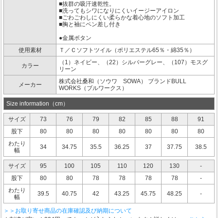
■抜群の吸汗速乾性。
■洗ってもシワになりにくいイージーアイロン
■ごわごわしにくい柔らかな着心地のソフト加工
■胸と袖にペン差し付き
●金属ボタン
使用素材
Ｔ／Ｃソフトツイル（ポリエステル65％・綿35％）
（1）ネイビー、（22）シルバーグレー、（107）モスグ
カラー
リーン
株式会社桑和（ソウワ SOWA） ブランドBULL
メーカー
WORKS（ブルワークス）
Size information（cm）
サイズ
73
76
79
82
85
88
91
股下
80
80
80
80
80
80
80
わたり
34
34.75
35.5
36.25
37
37.75
38.5
幅
サイズ
95
100
105
110
120
130
-
股下
80
80
78
78
78
78
-
わたり
39.5
40.75
42
43.25
45.75
48.25
-
幅
＞＞お取り寄せ商品の在庫確認及び納期について