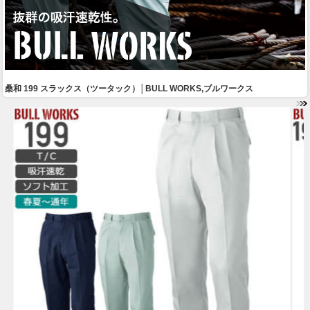
桑和 199 スラックス（ツータック）│BULL WORKS,ブルワークス