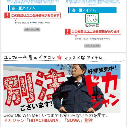
【春夏向け】柔らかい着心地と抜群の吸汗速乾性で人気の定番ワークウ
【春夏向け】柔らかい着心地と抜群の吸汗速乾性で人気の定番ワークウ
ェア！
桑和 195 長袖シャツ│BULL WORKS（ブルワークス）
ェア！
桑和 198 ツータックカーゴパンツ（脇ゴム）│BULL WORKS（ブ
ルワークス）
通常価格（税込み）
2,728円
(本体価格:2,480円)
通常価格（税込み）
2,728円
(本体価格:2,480円)
Grow Old With Me！いつまでも変わらないものを愛す。
ドカジャン「HITACHIBANA」「SOWA」別注