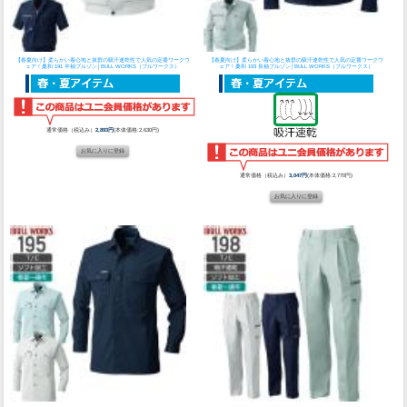
【春夏向け】柔らかい着心地と抜群の吸汗速乾性で人気の定番ワークウ
【春夏向け】柔らかい着心地と抜群の吸汗速乾性で人気の定番ワークウ
ェア！
桑和 191 半袖ブルゾン│BULL WORKS（ブルワークス）
ェア！
桑和 193 長袖ブルゾン│BULL WORKS（ブルワークス）
通常価格（税込み）
2,893円
(本体価格:2,630円)
通常価格（税込み）
3,047円
(本体価格:2,770円)