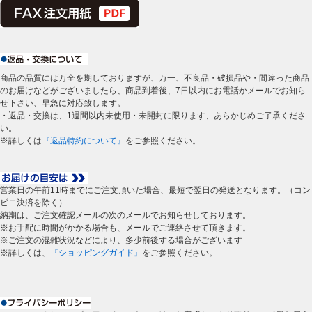
商品の品質には万全を期しておりますが、万一、不良品・破損品や・間違った商品
のお届けなどがございましたら、商品到着後、7日以内にお電話かメールでお知ら
せ下さい、早急に対応致します。
・返品・交換は、1週間以内未使用・未開封に限ります、あらかじめご了承くださ
い。
※詳しくは
『返品特約について』
をご参照ください。
営業日の午前11時までにご注文頂いた場合、最短で翌日の発送となります。（コン
ビニ決済を除く）
納期は、ご注文確認メールの次のメールでお知らせしております。
※お手配に時間がかかる場合も、メールでご連絡させて頂きます。
※ご注文の混雑状況などにより、多少前後する場合がございます
※詳しくは、
『ショッピングガイド』
をご参照ください。