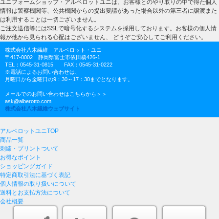
ユニフォームショップ・アルベロットユニは、お客様とのやり取りの中で得た個人
情報は警察機関等、公共機関からの提出要請があった場合以外の第三者に譲渡また
は利用することは一切ございません。
ご注文送信等にはSSLで暗号化するシステムを採用しております。お客様の個人情
報が他から見られる心配はございません、 どうぞご安心してご利用ください。
株式会社八木繊維 アルベロット・ユニ
〒417-0002 静岡県富士市依田橋426-1
TEL：0545-31-0815 FAX：0545-31-0222
※電話によるお問い合わせは、
月曜日から金曜日の9：30～17：30までとなります。
メールでのお問い合わせはこちらから＞＞
ask@alberotto.com
株式会社八木繊維ウェブサイト
アルベロットユニTOP
商品一覧
刺繍・プリントついて
お得なポイント
ショッピングガイド
特定商取引法に基づく表記
個人情報の取り扱いについて
送料とお支払方法について
会社概要