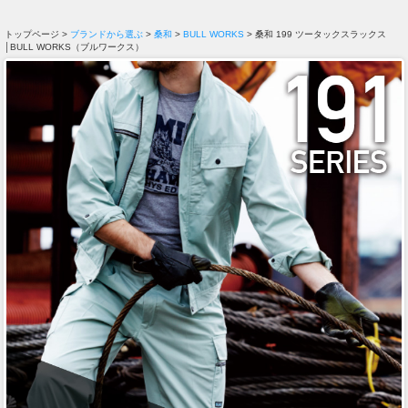
トップページ >
ブランドから選ぶ
>
桑和
>
BULL WORKS
> 桑和 199 ツータックスラックス
│BULL WORKS（ブルワークス）