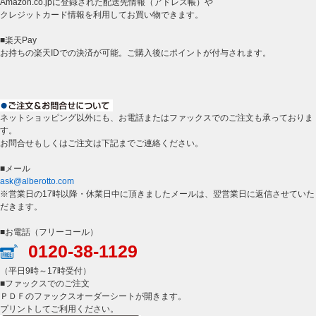
Amazon.co.jpに登録された配送先情報（アドレス帳）や
クレジットカード情報を利用してお買い物できます。
■楽天Pay
お持ちの楽天IDでの決済が可能。ご購入後にポイントが付与されます。
ネットショッピング以外にも、お電話またはファックスでのご注文も承っておりま
す。
お問合せもしくはご注文は下記までご連絡ください。
■メール
ask@alberotto.com
※営業日の17時以降・休業日中に頂きましたメールは、翌営業日に返信させていた
だきます。
■お電話（フリーコール）
0120-38-1129
（平日9時～17時受付）
■ファックスでのご注文
ＰＤＦのファックスオーダーシートが開きます。
プリントしてご利用ください。