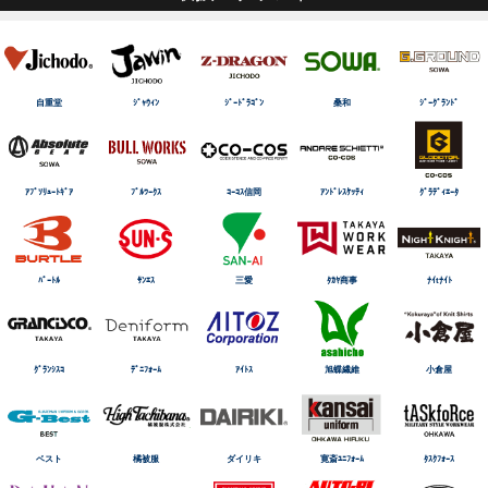
自重堂
ｼﾞｬｳｨﾝ
ｼﾞｰﾄﾞﾗｺﾞﾝ
桑和
ｼﾞｰｸﾞﾗﾝﾄﾞ
ｱﾌﾞｿﾘｭｰﾄｷﾞｱ
ﾌﾞﾙﾜｰｸｽ
ｺｰｺｽ信岡
ｱﾝﾄﾞﾚｽｹｯﾃｨ
ｸﾞﾗﾃﾞｨｴｰﾀ
ﾊﾞｰﾄﾙ
ｻﾝｴｽ
三愛
ﾀｶﾔ商事
ﾅｲtﾅｲﾄ
ｸﾞﾗﾝｼｽｺ
ﾃﾞﾆﾌｫｰﾑ
ｱｲﾄｽ
旭蝶繊維
小倉屋
ベスト
橘被服
ダイリキ
寛斎ﾕﾆﾌｫｰﾑ
ﾀｽｸﾌｫｰｽ