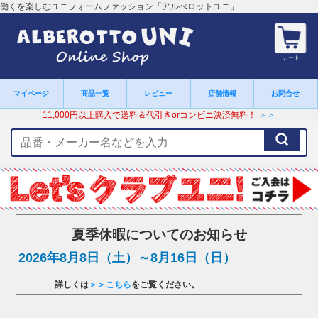
働くを楽しむユニフォームファッション「アルべロットユニ」
カート
マイページ
商品一覧
レビュー
店舗情報
お問合せ
11,000円以上購入で送料＆代引きorコンビニ決済無料！
＞＞
検
索
キ
ー
ワ
ー
ド
夏季休暇についてのお知らせ
2026年8月8日（土）～8月16日（日）
詳しくは
＞＞こちら
をご覧ください。