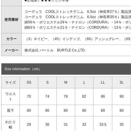
■生地厚／★★★☆☆☆中厚
コーデュラ COOLストレッチデニム 6.5oz（伸長率27％）製
コーデュラ COOLストレッチデニム 6.0oz（伸長率35％）製品
使用素材
綿56％・ポリエステル29％・ナイロン（CORDURA）・14％・ポ
綿63％・ポリエステル21％・ナイロン（CORDURA）・13％・ポリ
カラー
（3）ネイビー、（45）インディゴ、（60）アッシュグレー、（6
メーカー
株式会社 バートル BURTLE Co.,LTD.
Size information（cm）
サイズ
SS
S
M
L
LL
3L
ウエス
70
74
78
82
86
90
ト
股下
80
80
80
80
80
80
わたり
29
30
31
32
33.5
35
幅