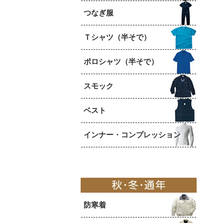
つなぎ服
Ｔシャツ（半そで）
ポロシャツ（半そで）
スモック
ベスト
インナー・コンプレッション
防寒着