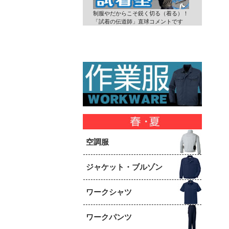
制服やだからこそ鋭く切る（着る）！
「試着の伝道師」直球コメントです
空調服
ジャケット・ブルゾン
ワークシャツ
ワークパンツ