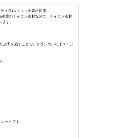
ーデュラ)ストレッチ素材採用。
は高強度のナイロン素材なので、ナイロン素材
います。
タリ加工を施すことで、クラシカルなイメージ
ン。
ルエットです。