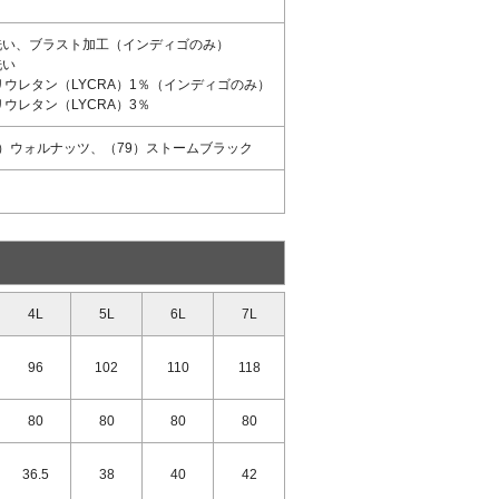
品洗い、ブラスト加工（インディゴのみ）
洗い
リウレタン（LYCRA）1％（インディゴのみ）
ウレタン（LYCRA）3％
9）ウォルナッツ、（79）ストームブラック
4L
5L
6L
7L
96
102
110
118
80
80
80
80
36.5
38
40
42