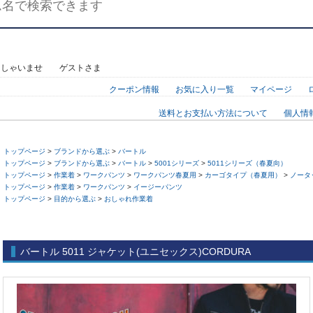
っしゃいませ ゲストさま
クーポン情報
お気に入り一覧
マイページ
送料とお支払い方法について
個人情
トップページ
>
ブランドから選ぶ
>
バートル
トップページ
>
ブランドから選ぶ
>
バートル
>
5001シリーズ
>
5011シリーズ（春夏向）
トップページ
>
作業着
>
ワークパンツ
>
ワークパンツ春夏用
>
カーゴタイプ（春夏用）
>
ノータ
トップページ
>
作業着
>
ワークパンツ
>
イージーパンツ
トップページ
>
目的から選ぶ
>
おしゃれ作業着
バートル 5011 ジャケット(ユニセックス)CORDURA