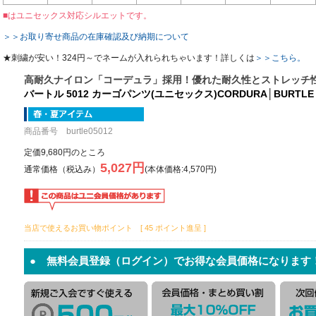
■はユニセックス対応シルエットです。
＞＞お取り寄せ商品の在庫確認及び納期について
★刺繍が安い！324円～でネームが入れられちゃいます！詳しくは
＞＞こちら。
高耐久ナイロン「コーデュラ」採用！優れた耐久性とストレッチ
バートル 5012 カーゴパンツ(ユニセックス)CORDURA│BURTLE
商品番号 burtle05012
定価9,680円のところ
5,027円
通常価格（税込み）
(本体価格:4,570円)
当店で使えるお買い物ポイント [ 45 ポイント進呈 ]
● 無料会員登録（ログイン）でお得な会員価格になります