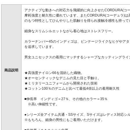
アクティブな動きへの対応力を飛躍的に向上させたCORDURA(コ
摩耗強度と耐久性に優れています、またCORDURA(コーデュラ)
のもつ特性としてひんやりした肌触りを得られ接触冷感性も持って
細身なスリムシルエットながら着心地はストレスフリー。
カラーナンバー45のインディゴは、ビンテージライクなヒゲやア
を追求しています。
男女ユニセックスの着用にマッチするシャープなカッティングライ
商品説明
★高強度ナイロン66を混紡した織物。
★オーセンティックなデニムの見た目と手触り。
★ミリタリーユニフォームから開発された技術
★コットン100％のデニムと比べて最低4倍以上の着用耐久性
■伸長率 インディゴ＝27％、その他のカラー＝35％
※高い伸縮性です。
●シリーズ全アイテム共通・SSサイズ、Sサイズはレディス対応シ
※もちろん、細身の男性にもご着用いただけます。