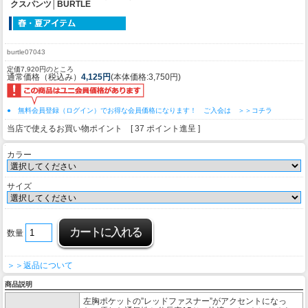
クスパンツ│BURTLE
burtle07043
定価7,920円のところ
通常価格（税込み）
4,125円
(本体価格:3,750円)
● 無料会員登録（ログイン）でお得な会員価格になります！ ご入会は ＞＞コチラ
当店で使えるお買い物ポイント [ 37 ポイント進呈 ]
カラー
サイズ
数量
＞＞返品について
商品説明
左胸ポケットの”レッドファスナー”がアクセントになっ