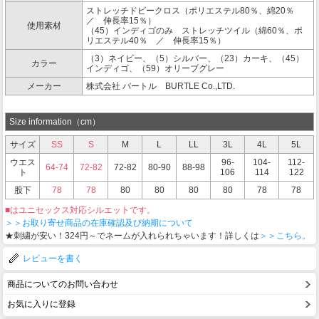
ストレッチドビークロス（ポリエステル80％、綿20％
／ 伸長率15％）
使用素材
（45）インディゴのみ ストレッチツイル（綿60％、ポ
リエステル40％ ／ 伸長率15％）
（3）ネイビー、（5）シルバー、（23）カーキ、（45）
カラー
インディゴ、（59）オリーブグレー
メーカー
株式会社 バートル BURTLE Co.,LTD.
Size information（cm）
サイズ
SS
S
M
L
LL
3L
4L
5L
ウエス
96-
104-
112-
64-74
72-82
72-82
80-90
88-98
ト
106
114
122
股下
78
78
80
80
80
80
78
78
■はユニセックス対応シルエットです。
＞＞お取り寄せ商品の在庫確認及び納期について
★刺繍が安い！324円～でネームが入れられちゃいます！詳しくは
＞＞こちら。
レビューを書く
商品についてのお問い合わせ
お気に入りに登録