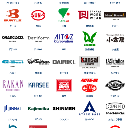
ｱﾌﾞｿﾘｭｰﾄｷﾞｱ
ﾌﾞﾙﾜｰｸｽ
ｺｰｺｽ信岡
ｱﾝﾄﾞﾚｽｹｯﾃｨ
ｸﾞﾗﾃﾞｨｴｰﾀ
ﾊﾞｰﾄﾙ
ｻﾝｴｽ
三愛
ﾀｶﾔ商事
ﾅｲtﾅｲﾄ
ｸﾞﾗﾝｼｽｺ
ﾃﾞﾆﾌｫｰﾑ
ｱｲﾄｽ
旭蝶繊維
小倉屋
ベスト
橘被服
ダイリキ
寛斎ﾕﾆﾌｫｰﾑ
ﾀｽｸﾌｫｰｽ
ラカン
ｶｰｼｰｶｼﾏ
寅壱
山田辰
ﾃﾞｨｯｷｰｽﾞ
ジンナイ
ｶｼﾞﾒｲｸ
シンメン
ｱﾀｯｸﾍﾞｰｽ
おたふく手袋