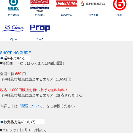
ﾎﾞﾃﾞｨﾀﾌﾈｽ
ﾌﾟﾘﾝﾄｽﾀｰ
ﾕﾆﾃｯﾄﾞｱｽﾚ
ｼﾊﾞﾗ工業
丸五
ﾌﾞﾗｽﾄﾝ
ﾌﾟﾛｯﾌﾟ
SHOPPING GUIDE
■宅配便 （ゆうぱっくまたは福山通運）
全国一律
660
円
（沖縄及び離島に該当するエリアは1,650円）
税込11,000円以上お買い上げで送料無料！
（沖縄及び離島に該当するエリアは適応されません）
※詳しくは
『配送について』
をご参照ください
■クレジット決済（一括払い）