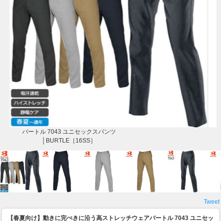
バートル 7043 ユニセックスパンツ
│BURTLE［16SS］
Tweet
【春夏向け】動きに完ぺきに沿う高ストレッチウェア
バートル 7043 ユニセッ