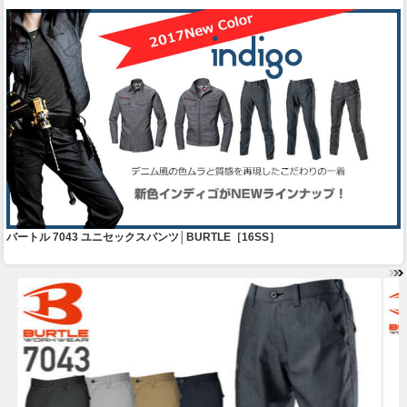
バートル 7043 ユニセックスパンツ│BURTLE［16SS］