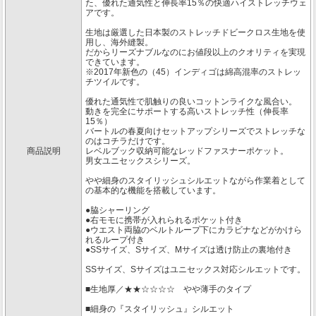
た、優れた通気性と伸長率15％の快適ハイストレッチウェ
アです。
生地は厳選した日本製のストレッチドビークロス生地を使
用し、海外縫製。
だからリーズナブルなのにお値段以上のクオリティを実現
できています。
※2017年新色の（45）インディゴは綿高混率のストレッ
チツイルです。
優れた通気性で肌触りの良いコットンライクな風合い。
動きを完全にサポートする高いストレッチ性（伸長率
15％）
バートルの春夏向けセットアップシリーズでストレッチな
のはコチラだけです。
商品説明
レベルブック収納可能なレッドファスナーポケット。
男女ユニセックスシリーズ。
やや細身のスタイリッシュシルエットながら作業着として
の基本的な機能を搭載しています。
●脇シャーリング
●右モモに携帯が入れられるポケット付き
●ウエスト両脇のベルトループ下にカラビナなどがかけら
れるループ付き
●SSサイズ、Sサイズ、Mサイズは透け防止の裏地付き
SSサイズ、Sサイズはユニセックス対応シルエットです。
■生地厚／★★☆☆☆☆ やや薄手のタイプ
■細身の『スタイリッシュ』シルエット