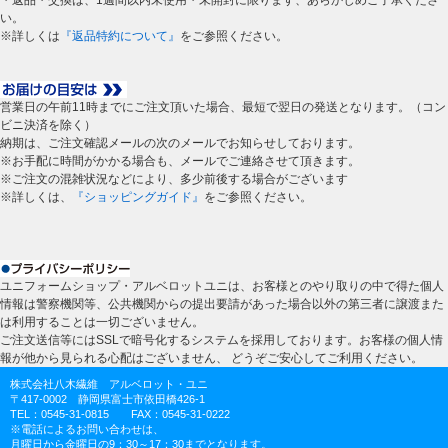
い。
※詳しくは
『返品特約について』
をご参照ください。
営業日の午前11時までにご注文頂いた場合、最短で翌日の発送となります。（コン
ビニ決済を除く）
納期は、ご注文確認メールの次のメールでお知らせしております。
※お手配に時間がかかる場合も、メールでご連絡させて頂きます。
※ご注文の混雑状況などにより、多少前後する場合がございます
※詳しくは、
『ショッピングガイド』
をご参照ください。
ユニフォームショップ・アルベロットユニは、お客様とのやり取りの中で得た個人
情報は警察機関等、公共機関からの提出要請があった場合以外の第三者に譲渡また
は利用することは一切ございません。
ご注文送信等にはSSLで暗号化するシステムを採用しております。お客様の個人情
報が他から見られる心配はございません、 どうぞご安心してご利用ください。
株式会社八木繊維 アルベロット・ユニ
〒417-0002 静岡県富士市依田橋426-1
TEL：0545-31-0815 FAX：0545-31-0222
※電話によるお問い合わせは、
月曜日から金曜日の9：30～17：30までとなります。