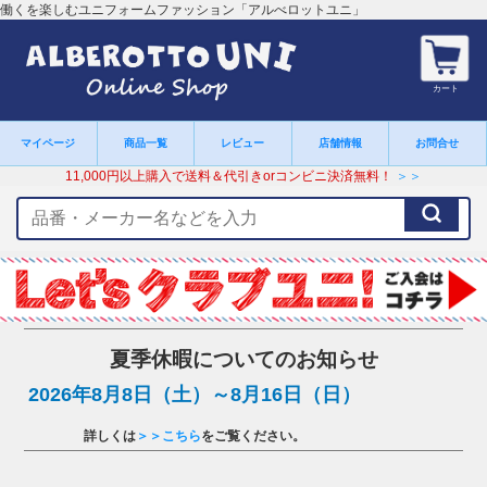
働くを楽しむユニフォームファッション「アルべロットユニ」
カート
マイページ
商品一覧
レビュー
店舗情報
お問合せ
11,000円以上購入で送料＆代引きorコンビニ決済無料！
＞＞
検
索
キ
ー
ワ
ー
ド
夏季休暇についてのお知らせ
2026年8月8日（土）～8月16日（日）
詳しくは
＞＞こちら
をご覧ください。