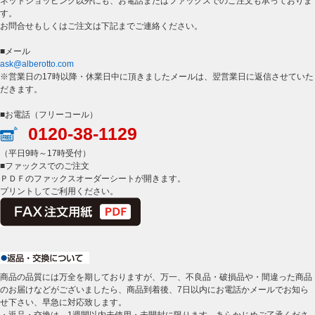
ネットショッピング以外にも、お電話またはファックスでのご注文も承っておりま
す。
お問合せもしくはご注文は下記までご連絡ください。
■メール
ask@alberotto.com
※営業日の17時以降・休業日中に頂きましたメールは、翌営業日に返信させていた
だきます。
■お電話（フリーコール）
0120-38-1129
（平日9時～17時受付）
■ファックスでのご注文
ＰＤＦのファックスオーダーシートが開きます。
プリントしてご利用ください。
商品の品質には万全を期しておりますが、万一、不良品・破損品や・間違った商品
のお届けなどがございましたら、商品到着後、7日以内にお電話かメールでお知ら
せ下さい、早急に対応致します。
・返品・交換は、1週間以内未使用・未開封に限ります、あらかじめご了承くださ