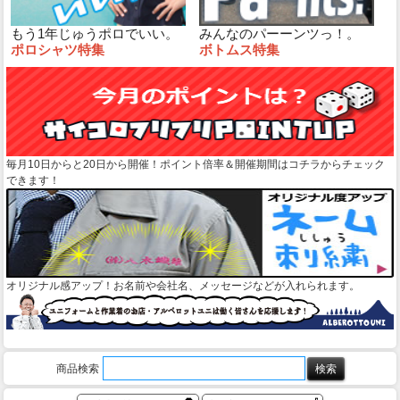
もう1年じゅうポロでいい。
みんなのパーーンツっ！。
ポロシャツ特集
ボトムス特集
毎月10日からと20日から開催！ポイント倍率＆開催期間はコチラからチェック
できます！
オリジナル感アップ！お名前や会社名、メッセージなどが入れられます。
商品検索