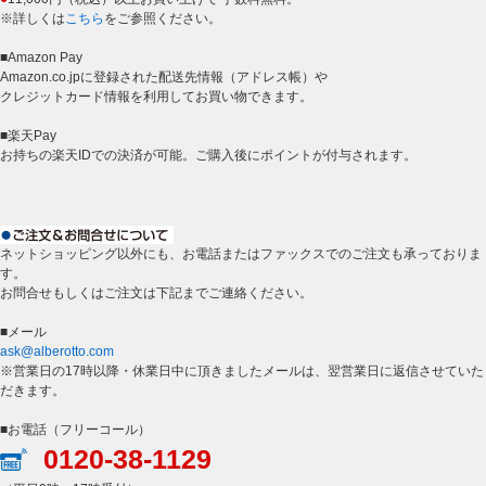
※詳しくは
こちら
をご参照ください。
■Amazon Pay
Amazon.co.jpに登録された配送先情報（アドレス帳）や
クレジットカード情報を利用してお買い物できます。
■楽天Pay
お持ちの楽天IDでの決済が可能。ご購入後にポイントが付与されます。
ネットショッピング以外にも、お電話またはファックスでのご注文も承っておりま
す。
お問合せもしくはご注文は下記までご連絡ください。
■メール
ask@alberotto.com
※営業日の17時以降・休業日中に頂きましたメールは、翌営業日に返信させていた
だきます。
■お電話（フリーコール）
0120-38-1129