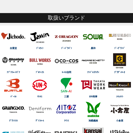
取扱いブランド
自重堂
ｼﾞｬｳｨﾝ
ｼﾞｰﾄﾞﾗｺﾞﾝ
桑和
ｼﾞｰｸﾞﾗﾝﾄﾞ
ｱﾌﾞｿﾘｭｰﾄｷﾞｱ
ﾌﾞﾙﾜｰｸｽ
ｺｰｺｽ信岡
ｱﾝﾄﾞﾚｽｹｯﾃｨ
ｸﾞﾗﾃﾞｨｴｰﾀ
ﾊﾞｰﾄﾙ
ｻﾝｴｽ
三愛
ﾀｶﾔ商事
ﾅｲtﾅｲﾄ
ｸﾞﾗﾝｼｽｺ
ﾃﾞﾆﾌｫｰﾑ
ｱｲﾄｽ
旭蝶繊維
小倉屋