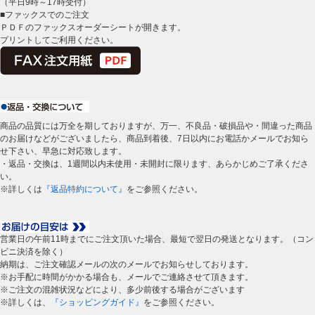
（平日9時～17時受付）
■ファックスでのご注文
ＰＤＦのファックスオーダーシートが開きます。
プリントしてご利用ください。
商品の品質には万全を期しておりますが、万一、不良品・破損品や・間違った商品
のお届けなどがございましたら、商品到着後、7日以内にお電話かメールでお知ら
せ下さい、早急に対応致します。
・返品・交換は、1週間以内未使用・未開封に限ります、あらかじめご了承くださ
い。
※詳しくは
『返品特約について』
をご参照ください。
営業日の午前11時までにご注文頂いた場合、最短で翌日の発送となります。（コン
ビニ決済を除く）
納期は、ご注文確認メールの次のメールでお知らせしております。
※お手配に時間がかかる場合も、メールでご連絡させて頂きます。
※ご注文の混雑状況などにより、多少前後する場合がございます
※詳しくは、
『ショッピングガイド』
をご参照ください。