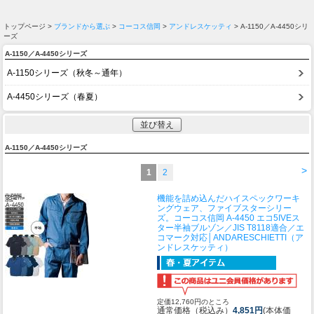
トップページ >
ブランドから選ぶ
>
コーコス信岡
>
アンドレスケッティ
> A-1150／A-4450シリ
ーズ
A-1150／A-4450シリーズ
A-1150シリーズ（秋冬～通年）
A-4450シリーズ（春夏）
並び替え
A-1150／A-4450シリーズ
>
1
2
機能を詰め込んだハイスペックワーキ
ングウェア、ファイブスターシリー
ズ。
コーコス信岡 A-4450 エコ5IVEス
ター半袖ブルゾン／JIS T8118適合／エ
コマーク対応│ANDARESCHIETTI（ア
ンドレスケッティ）
定価12,760円のところ
通常価格（税込み）
4,851円
(本体価