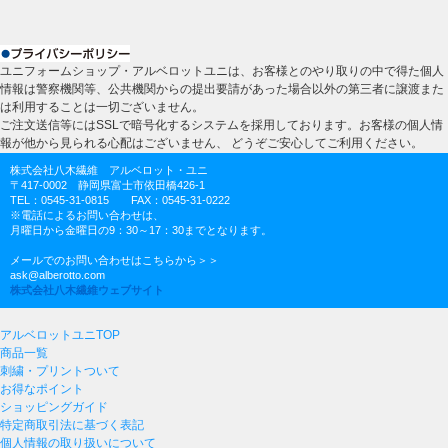
ユニフォームショップ・アルベロットユニは、お客様とのやり取りの中で得た個人
情報は警察機関等、公共機関からの提出要請があった場合以外の第三者に譲渡また
は利用することは一切ございません。
ご注文送信等にはSSLで暗号化するシステムを採用しております。お客様の個人情
報が他から見られる心配はございません、 どうぞご安心してご利用ください。
株式会社八木繊維 アルベロット・ユニ
〒417-0002 静岡県富士市依田橋426-1
TEL：0545-31-0815 FAX：0545-31-0222
※電話によるお問い合わせは、
月曜日から金曜日の9：30～17：30までとなります。
メールでのお問い合わせはこちらから＞＞
ask@alberotto.com
株式会社八木繊維ウェブサイト
アルベロットユニTOP
商品一覧
刺繍・プリントついて
お得なポイント
ショッピングガイド
特定商取引法に基づく表記
個人情報の取り扱いについて