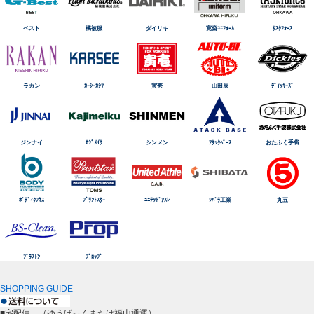
ベスト
橘被服
ダイリキ
寛斎ﾕﾆﾌｫｰﾑ
ﾀｽｸﾌｫｰｽ
ラカン
ｶｰｼｰｶｼﾏ
寅壱
山田辰
ﾃﾞｨｯｷｰｽﾞ
ジンナイ
ｶｼﾞﾒｲｸ
シンメン
ｱﾀｯｸﾍﾞｰｽ
おたふく手袋
ﾎﾞﾃﾞｨﾀﾌﾈｽ
ﾌﾟﾘﾝﾄｽﾀｰ
ﾕﾆﾃｯﾄﾞｱｽﾚ
ｼﾊﾞﾗ工業
丸五
ﾌﾞﾗｽﾄﾝ
ﾌﾟﾛｯﾌﾟ
SHOPPING GUIDE
■宅配便 （ゆうぱっくまたは福山通運）