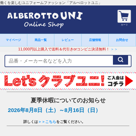
働くを楽しむユニフォームファッション「アルべロットユニ」
カート
マイページ
商品一覧
レビュー
店舗情報
お問合せ
11,000円以上購入で送料＆代引きorコンビニ決済無料！
＞＞
検
索
キ
ー
ワ
ー
ド
夏季休暇についてのお知らせ
2026年8月8日（土）～8月16日（日）
詳しくは
＞＞こちら
をご覧ください。