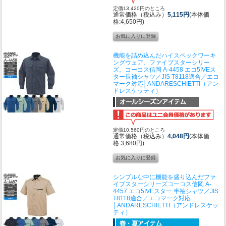
定価13,420円のところ
通常価格（税込み）
5,115円
(本体価
格:4,650円)
機能を詰め込んだハイスペックワーキ
ングウェア、ファイブスターシリー
ズ。
コーコス信岡 A-4458 エコ5IVEス
ター長袖シャツ／JIS T8118適合／エコ
マーク対応│ANDARESCHIETTI（アン
ドレスケッティ）
定価10,560円のところ
通常価格（税込み）
4,048円
(本体価
格:3,680円)
シンプルな中に機能を盛り込んだファ
イブスターシリーズ
コーコス信岡 A-
4457 エコ5IVEスター 半袖シャツ／JIS
T8118適合／エコマーク対応
│ANDARESCHIETTI（アンドレスケッ
ティ）