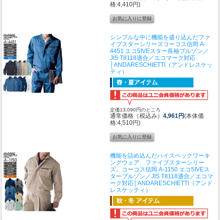
格:4,410円)
シンプルな中に機能を盛り込んだファ
イブスターシリーズ
コーコス信岡 A-
4451 エコ5IVEスター長袖ブルゾン／
JIS T8118適合／エコマーク対応
│ANDARESCHIETTI（アンドレスケッ
ティ）
定価13,090円のところ
通常価格（税込み）
4,961円
(本体価
格:4,510円)
機能を詰め込んだハイスペックワーキ
ングウェア、ファイブスターシリー
ズ。
コーコス信岡 A-1150 エコ5IVEス
ターブルゾン／JIS T8118適合／エコマ
ーク対応│ANDARESCHIETTI（アンド
レスケッティ）