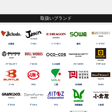
取扱いブランド
自重堂
ｼﾞｬｳｨﾝ
ｼﾞｰﾄﾞﾗｺﾞﾝ
桑和
ｼﾞｰｸﾞﾗﾝﾄﾞ
ｱﾌﾞｿﾘｭｰﾄｷﾞｱ
ﾌﾞﾙﾜｰｸｽ
ｺｰｺｽ信岡
ｱﾝﾄﾞﾚｽｹｯﾃｨ
ｸﾞﾗﾃﾞｨｴｰﾀ
ﾊﾞｰﾄﾙ
ｻﾝｴｽ
三愛
ﾀｶﾔ商事
ﾅｲtﾅｲﾄ
ｸﾞﾗﾝｼｽｺ
ﾃﾞﾆﾌｫｰﾑ
ｱｲﾄｽ
旭蝶繊維
小倉屋