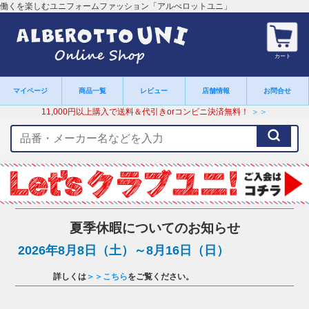
働くを楽しむユニフォームファッション「アルべロットユニ」
カート
マイページ
商品一覧
レビュー
店舗情報
お問合せ
11,000円以上購入で送料＆代引きorコンビニ決済無料！
＞＞
検
索
キ
ー
ワ
ー
ド
夏季休暇についてのお知らせ
2026年8月8日（土）～8月16日（日）
詳しくは
＞＞こちら
をご覧ください。