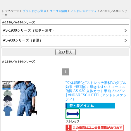
トップページ >
ブランドから選ぶ
>
コーコス信岡
>
アンドレスケッティ
> A-1930／A-930シリ
ーズ
A-1930／A-930シリーズ
AS-1930シリーズ（秋冬～通年）
AS-930シリーズ（春夏）
並び替え
A-1930／A-930シリーズ
1
”立体裁断”と”ストレッチ素材”のダブル
効果で画期的に動きやすい！
コーコス
信岡 AS-930 立体カット半袖ブルゾン
│ANDARESCHIETTI（アンドレスケッ
ティ）