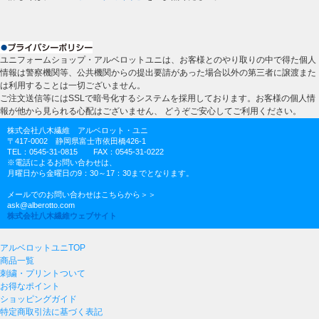
ユニフォームショップ・アルベロットユニは、お客様とのやり取りの中で得た個人
情報は警察機関等、公共機関からの提出要請があった場合以外の第三者に譲渡また
は利用することは一切ございません。
ご注文送信等にはSSLで暗号化するシステムを採用しております。お客様の個人情
報が他から見られる心配はございません、 どうぞご安心してご利用ください。
株式会社八木繊維 アルベロット・ユニ
〒417-0002 静岡県富士市依田橋426-1
TEL：0545-31-0815 FAX：0545-31-0222
※電話によるお問い合わせは、
月曜日から金曜日の9：30～17：30までとなります。
メールでのお問い合わせはこちらから＞＞
ask@alberotto.com
株式会社八木繊維ウェブサイト
アルベロットユニTOP
商品一覧
刺繍・プリントついて
お得なポイント
ショッピングガイド
特定商取引法に基づく表記