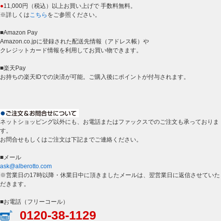
●
11,000円（税込）以上お買い上げで 手数料無料。
※詳しくは
こちら
をご参照ください。
■Amazon Pay
Amazon.co.jpに登録された配送先情報（アドレス帳）や
クレジットカード情報を利用してお買い物できます。
■楽天Pay
お持ちの楽天IDでの決済が可能。ご購入後にポイントが付与されます。
ネットショッピング以外にも、お電話またはファックスでのご注文も承っておりま
す。
お問合せもしくはご注文は下記までご連絡ください。
■メール
ask@alberotto.com
※営業日の17時以降・休業日中に頂きましたメールは、翌営業日に返信させていた
だきます。
■お電話（フリーコール）
0120-38-1129