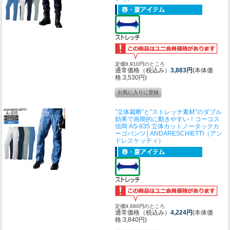
定価8,910円のところ
通常価格（税込み）
3,883円
(本体価
格:3,530円)
”立体裁断”と”ストレッチ素材”のダブル
効果で画期的に動きやすい！
コーコス
信岡 AS-935 立体カットノータックカ
ーゴパンツ│ANDARESCHIETTI（アン
ドレスケッティ）
定価9,680円のところ
通常価格（税込み）
4,224円
(本体価
格:3,840円)