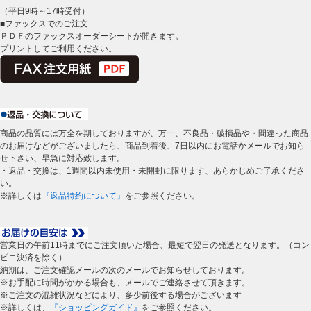
（平日9時～17時受付）
■ファックスでのご注文
ＰＤＦのファックスオーダーシートが開きます。
プリントしてご利用ください。
商品の品質には万全を期しておりますが、万一、不良品・破損品や・間違った商品
のお届けなどがございましたら、商品到着後、7日以内にお電話かメールでお知ら
せ下さい、早急に対応致します。
・返品・交換は、1週間以内未使用・未開封に限ります、あらかじめご了承くださ
い。
※詳しくは
『返品特約について』
をご参照ください。
営業日の午前11時までにご注文頂いた場合、最短で翌日の発送となります。（コン
ビニ決済を除く）
納期は、ご注文確認メールの次のメールでお知らせしております。
※お手配に時間がかかる場合も、メールでご連絡させて頂きます。
※ご注文の混雑状況などにより、多少前後する場合がございます
※詳しくは、
『ショッピングガイド』
をご参照ください。