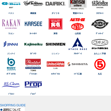
ベスト
橘被服
ダイリキ
寛斎ﾕﾆﾌｫｰﾑ
ﾀｽｸﾌｫｰｽ
ラカン
ｶｰｼｰｶｼﾏ
寅壱
山田辰
ﾃﾞｨｯｷｰｽﾞ
ジンナイ
ｶｼﾞﾒｲｸ
シンメン
ｱﾀｯｸﾍﾞｰｽ
おたふく手袋
ﾎﾞﾃﾞｨﾀﾌﾈｽ
ﾌﾟﾘﾝﾄｽﾀｰ
ﾕﾆﾃｯﾄﾞｱｽﾚ
ｼﾊﾞﾗ工業
丸五
ﾌﾞﾗｽﾄﾝ
ﾌﾟﾛｯﾌﾟ
SHOPPING GUIDE