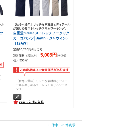
ール
【秋冬～通年】リッチな素材感とディテール
。
が楽しめるストレッチスリムワーキング。
ャツ
自重堂 52602 ストレッチノータック
カーゴパンツ│Jawin（ジャウィン）
［19AW］
定価10,230円のところ
5,005円
通常価格（税込み）
(本体価
格:4,550円)
テ
キ
【秋冬～通年】リッチな素材感とディテ
ールが楽しめるストレッチスリムワーキ
ング。
3 件中 1-3 件表示