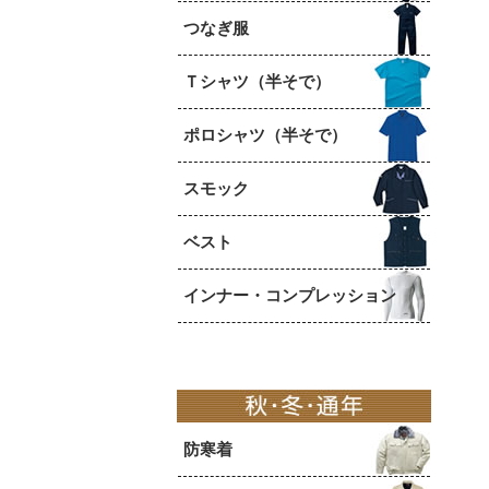
つなぎ服
Ｔシャツ（半そで）
ポロシャツ（半そで）
スモック
ベスト
インナー・コンプレッション
防寒着