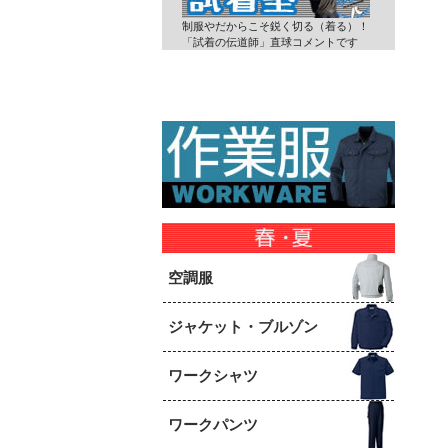
制服やだからこそ鋭く切る（着る）！
「試着の伝道師」直球コメントです
空調服
ジャケット・ブルゾン
ワークシャツ
ワークパンツ