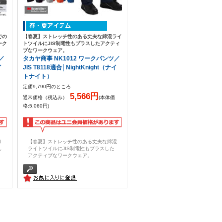
での
【春夏】ストレッチ性のある丈夫な綿混ライ
ーク
トツイルにJIS制電性もプラスしたアクティ
ブなワークウェア。
／
タカヤ商事 NK1012 ワークパンツ／
イ
JIS T8118適合│NightKnight（ナイ
トナイト）
定価9,790円のところ
5,566円
通常価格（税込み）
(本体価
格:5,060円)
り
【春夏】ストレッチ性のある丈夫な綿混
し
ライトツイルにJIS制電性もプラスした
アクティブなワークウェア。