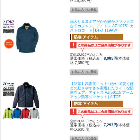
格:10,160円)
綿入り＆裏ボアだから暖かさマックス
なドカジャン。
アイトス AZ-10751 カ
ストロコート│Be-J［19AW］
定価15,620円のところ
通常価格（税込み）
8,085円
(本体価
格:7,350円)
【防寒】高密度ニットづかいで驚くほ
どの動きやすさを実現したライトな防
寒ウェア。
アイトス AZ-50115 アーム
アップ防寒ジャケット│AITOZ
定価13,640円のところ
通常価格（税込み）
7,293円
(本体価
格:6,630円)