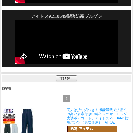
アイトスAZ10549影狼防寒ブルゾン
並び替え
防寒着
1
実力は折り紙つき！機能満載で汎用性
の高い肩章付き中綿入りのセミロング
丈襟ボアコート。
アイトス AZ-8462 防
寒パンツ（男女兼用）│AITOZ