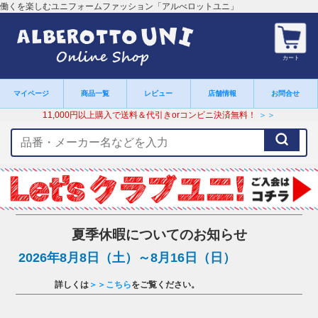
働くを楽しむユニフォームファッション「アルべロットユニ」
カート
マイページ
商品一覧
レビュー
店舗情報
お問合せ
11,000円以上購入で送料＆代引きorコンビニ決済無料！
＞＞
検
索
キ
ー
ワ
ー
ド
夏季休暇についてのお知らせ
2026年8月8日（土）～8月16日（日）
詳しくは
＞＞こちら
をご覧ください。