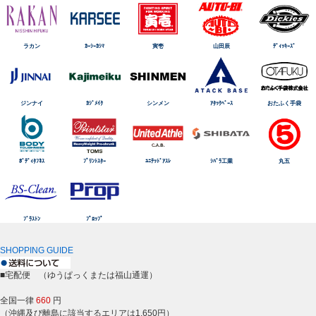
ラカン
ｶｰｼｰｶｼﾏ
寅壱
山田辰
ﾃﾞｨｯｷｰｽﾞ
ジンナイ
ｶｼﾞﾒｲｸ
シンメン
ｱﾀｯｸﾍﾞｰｽ
おたふく手袋
ﾎﾞﾃﾞｨﾀﾌﾈｽ
ﾌﾟﾘﾝﾄｽﾀｰ
ﾕﾆﾃｯﾄﾞｱｽﾚ
ｼﾊﾞﾗ工業
丸五
ﾌﾞﾗｽﾄﾝ
ﾌﾟﾛｯﾌﾟ
SHOPPING GUIDE
■宅配便 （ゆうぱっくまたは福山通運）
全国一律
660
円
（沖縄及び離島に該当するエリアは1,650円）