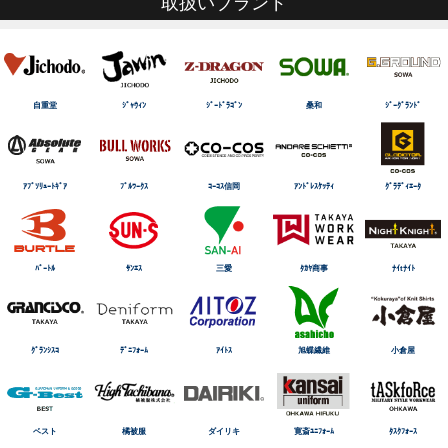
取扱いブランド
自重堂
ｼﾞｬｳｨﾝ
ｼﾞｰﾄﾞﾗｺﾞﾝ
桑和
ｼﾞｰｸﾞﾗﾝﾄﾞ
ｱﾌﾞｿﾘｭｰﾄｷﾞｱ
ﾌﾞﾙﾜｰｸｽ
ｺｰｺｽ信岡
ｱﾝﾄﾞﾚｽｹｯﾃｨ
ｸﾞﾗﾃﾞｨｴｰﾀ
ﾊﾞｰﾄﾙ
ｻﾝｴｽ
三愛
ﾀｶﾔ商事
ﾅｲtﾅｲﾄ
ｸﾞﾗﾝｼｽｺ
ﾃﾞﾆﾌｫｰﾑ
ｱｲﾄｽ
旭蝶繊維
小倉屋
ベスト
橘被服
ダイリキ
寛斎ﾕﾆﾌｫｰﾑ
ﾀｽｸﾌｫｰｽ