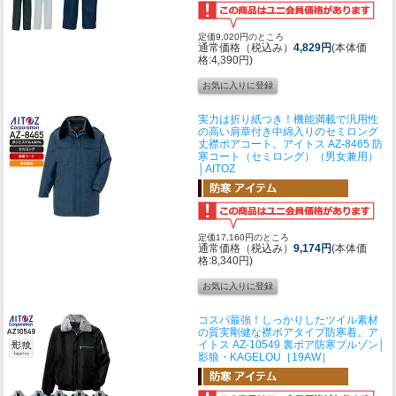
定価9,020円のところ
通常価格（税込み）
4,829円
(本体価
格:4,390円)
実力は折り紙つき！機能満載で汎用性
の高い肩章付き中綿入りのセミロング
丈襟ボアコート。
アイトス AZ-8465 防
寒コート（セミロング）（男女兼用）
│AITOZ
定価17,160円のところ
通常価格（税込み）
9,174円
(本体価
格:8,340円)
コスパ最強！しっかりしたツイル素材
の質実剛健な襟ボアタイプ防寒着。
ア
イトス AZ-10549 裏ボア防寒ブルゾン│
影狼・KAGELOU［19AW］