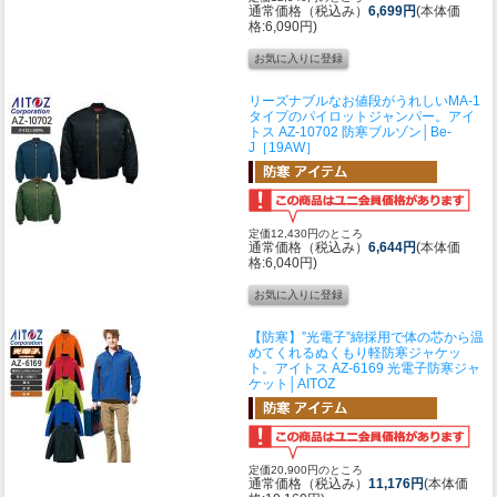
通常価格（税込み）
6,699円
(本体価
格:6,090円)
リーズナブルなお値段がうれしいMA-1
タイプのパイロットジャンパー。
アイ
トス AZ-10702 防寒ブルゾン│Be-
J［19AW］
定価12,430円のところ
通常価格（税込み）
6,644円
(本体価
格:6,040円)
【防寒】”光電子”綿採用で体の芯から温
めてくれるぬくもり軽防寒ジャケッ
ト。
アイトス AZ-6169 光電子防寒ジャ
ケット│AITOZ
定価20,900円のところ
通常価格（税込み）
11,176円
(本体価