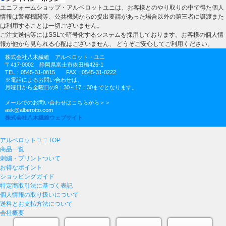
ユニフォームショップ・アルベロットユニは、お客様とのやり取りの中で得た個人
情報は警察機関等、公共機関からの提出要請があった場合以外の第三者に譲渡また
は利用することは一切ございません。
ご注文送信等にはSSLで暗号化するシステムを採用しております。お客様の個人情
報が他から見られる心配はございません、 どうぞご安心してご利用ください。
株式会社八木繊維 アルベロット・ユニ
〒417-0002 静岡県富士市依田橋426-1
TEL：0545-31-0815 FAX：0545-31-0222
※電話によるお問い合わせは、
月曜日から金曜日の9：30～17：30までとなります。
メールでのお問い合わせはこちらから＞＞
ask@alberotto.com
株式会社八木繊維ウェブサイト
アルベロットユニTOP
商品一覧
刺繍・プリントついて
お得なポイント
ショッピングガイド
特定商取引法に基づく表記
個人情報の取り扱いについて
送料とお支払方法について
会社概要