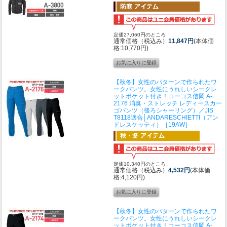
定価27,060円のところ
通常価格（税込み）
11,847円
(本体価
格:10,770円)
【秋冬】女性のパターンで作られたワ
ークパンツ。女性にうれしいシークレ
ットポケット付き！
コーコス信岡 A-
2176 消臭・ストレッチ レディースカー
ゴパンツ（後ろシャーリング）／JIS
T8118適合│ANDARESCHIETTI（アン
ドレスケッティ）［19AW］
定価10,340円のところ
通常価格（税込み）
4,532円
(本体価
格:4,120円)
【秋冬】女性のパターンで作られたワ
ークパンツ。女性にうれしいシークレ
ットポケット付き！
コーコス信岡 A-