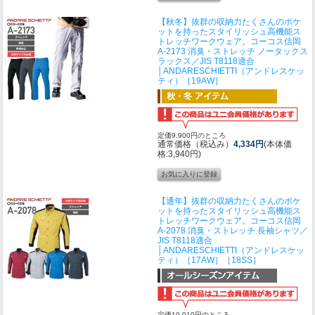
【秋冬】抜群の収納力たくさんのポケ
ットを持ったスタイリッシュ高機能ス
トレッチワークウェア。
コーコス信岡
A-2173 消臭・ストレッチ ノータックス
ラックス／JIS T8118適合
│ANDARESCHIETTI（アンドレスケッ
ティ）［19AW］
定価9,900円のところ
通常価格（税込み）
4,334円
(本体価
格:3,940円)
【通年】抜群の収納力たくさんのポケ
ットを持ったスタイリッシュ高機能ス
トレッチワークウェア。
コーコス信岡
A-2078 消臭・ストレッチ 長袖シャツ／
JIS T8118適合
│ANDARESCHIETTI（アンドレスケッ
ティ）［17AW］［18SS］
定価10,010円のところ