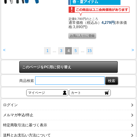
定価9,790円のところ
通常価格（税込み）
4,279円
(本体価
格:3,890円)
<
>
1
…
3
4
5
…
15
このページをPC用に切り替え
商品検索
マイページ
カート
ログイン
メルマガ申込/停止
特定商取引法に基づく表示
送料とお支払い方法について