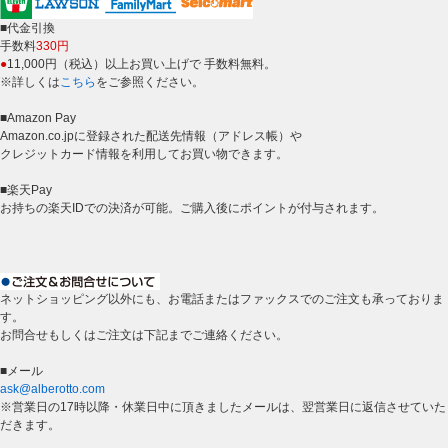
■代金引換
手数料
330円
●
11,000円（税込）以上お買い上げで 手数料無料。
※詳しくは
こちら
をご参照ください。
■Amazon Pay
Amazon.co.jpに登録された配送先情報（アドレス帳）や
クレジットカード情報を利用してお買い物できます。
■楽天Pay
お持ちの楽天IDでの決済が可能。ご購入後にポイントが付与されます。
ネットショッピング以外にも、お電話またはファックスでのご注文も承っておりま
す。
お問合せもしくはご注文は下記までご連絡ください。
■メール
ask@alberotto.com
※営業日の17時以降・休業日中に頂きましたメールは、翌営業日に返信させていた
だきます。