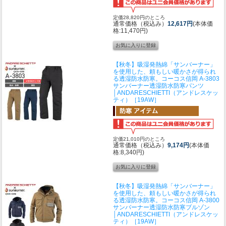
定価28,820円のところ
通常価格（税込み）
12,617円
(本体価
格:11,470円)
【秋冬】吸湿発熱綿「サンバーナー」
を使用した、頼もしい暖かさが得られ
る透湿防水防寒。
コーコス信岡 A-3803
サンバーナー透湿防水防寒パンツ
│ANDARESCHIETTI（アンドレスケッ
ティ）［19AW］
定価21,010円のところ
通常価格（税込み）
9,174円
(本体価
格:8,340円)
【秋冬】吸湿発熱綿「サンバーナー」
を使用した、頼もしい暖かさが得られ
る透湿防水防寒。
コーコス信岡 A-3800
サンバーナー透湿防水防寒ブルゾン
│ANDARESCHIETTI（アンドレスケッ
ティ）［19AW］