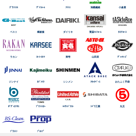
ｸﾞﾗﾝｼｽｺ
ﾃﾞﾆﾌｫｰﾑ
ｱｲﾄｽ
旭蝶繊維
小倉屋
ベスト
橘被服
ダイリキ
寛斎ﾕﾆﾌｫｰﾑ
ﾀｽｸﾌｫｰｽ
ラカン
ｶｰｼｰｶｼﾏ
寅壱
山田辰
ﾃﾞｨｯｷｰｽﾞ
ジンナイ
ｶｼﾞﾒｲｸ
シンメン
ｱﾀｯｸﾍﾞｰｽ
おたふく手袋
ﾎﾞﾃﾞｨﾀﾌﾈｽ
ﾌﾟﾘﾝﾄｽﾀｰ
ﾕﾆﾃｯﾄﾞｱｽﾚ
ｼﾊﾞﾗ工業
丸五
ﾌﾞﾗｽﾄﾝ
ﾌﾟﾛｯﾌﾟ