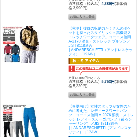
通常価格（税込み）
4,389円
(本体価
格:3,990円)
【秋冬】抜群の収納力たくさんのポケ
ットを持ったスタイリッシュ高機能ス
トレッチワークウェア。
コーコス信岡
A-2170 消臭・ストレッチ ブルゾン／
JIS T8118適合
│ANDARESCHIETTI（アンドレスケッ
ティ）［19AW］
定価13,090円のところ
通常価格（税込み）
5,753円
(本体価
格:5,230円)
【春夏向け】女性スタッフが女性のた
めに考えた、レディースワークパン
ツ！
コーコス信岡 A-2076 消臭・ストレ
ッチ レディースカーゴパンツ（後ろシ
ャーリング）／JIS T8118適合
││ANDARESCHIETTI（アンドレスケ
ッティ）［17AW］