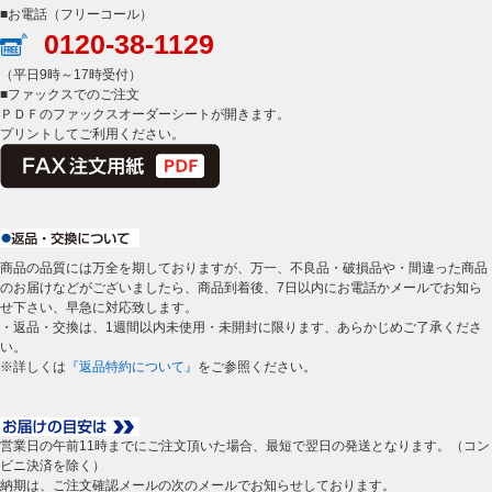
■お電話（フリーコール）
0120-38-1129
（平日9時～17時受付）
■ファックスでのご注文
ＰＤＦのファックスオーダーシートが開きます。
プリントしてご利用ください。
商品の品質には万全を期しておりますが、万一、不良品・破損品や・間違った商品
のお届けなどがございましたら、商品到着後、7日以内にお電話かメールでお知ら
せ下さい、早急に対応致します。
・返品・交換は、1週間以内未使用・未開封に限ります、あらかじめご了承くださ
い。
※詳しくは
『返品特約について』
をご参照ください。
営業日の午前11時までにご注文頂いた場合、最短で翌日の発送となります。（コン
ビニ決済を除く）
納期は、ご注文確認メールの次のメールでお知らせしております。