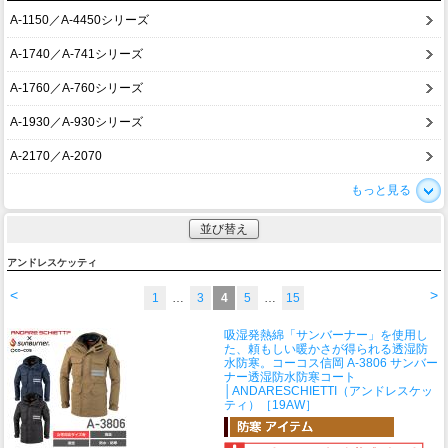
A-1150／A-4450シリーズ
A-1740／A-741シリーズ
A-1760／A-760シリーズ
A-1930／A-930シリーズ
A-2170／A-2070
もっと見る
並び替え
アンドレスケッティ
<
>
1
…
3
4
5
…
15
吸湿発熱綿「サンバーナー」を使用し
た、頼もしい暖かさが得られる透湿防
水防寒。
コーコス信岡 A-3806 サンバー
ナー透湿防水防寒コート
│ANDARESCHIETTI（アンドレスケッ
ティ）［19AW］