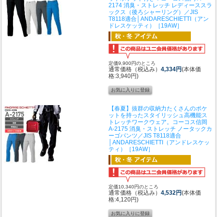
2174 消臭・ストレッチ レディーススラ
ックス（後ろシャーリング）／JIS
T8118適合│ANDARESCHIETTI（アン
ドレスケッティ）［19AW］
定価9,900円のところ
通常価格（税込み）
4,334円
(本体価
格:3,940円)
【春夏】抜群の収納力たくさんのポケ
ットを持ったスタイリッシュ高機能ス
トレッチワークウェア。
コーコス信岡
A-2175 消臭・ストレッチ ノータックカ
ーゴパンツ／JIS T8118適合
│ANDARESCHIETTI（アンドレスケッ
ティ）［19AW］
定価10,340円のところ
通常価格（税込み）
4,532円
(本体価
格:4,120円)