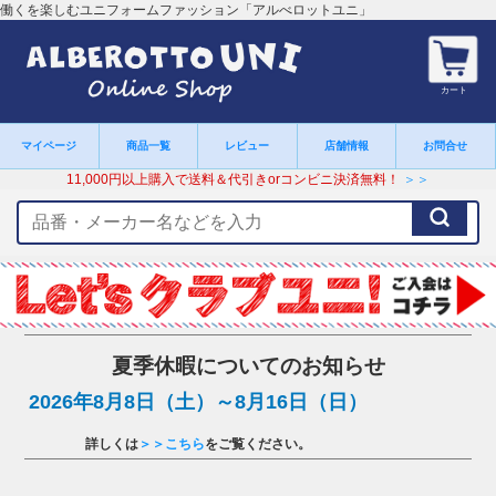
働くを楽しむユニフォームファッション「アルべロットユニ」
カート
マイページ
商品一覧
レビュー
店舗情報
お問合せ
11,000円以上購入で送料＆代引きorコンビニ決済無料！
＞＞
検
索
キ
ー
ワ
ー
ド
夏季休暇についてのお知らせ
2026年8月8日（土）～8月16日（日）
詳しくは
＞＞こちら
をご覧ください。