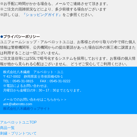
※お手配に時間がかかる場合も、メールでご連絡させて頂きます。
※ご注文の混雑状況などにより、多少前後する場合がございます
※詳しくは、
『ショッピングガイド』
をご参照ください。
ユニフォームショップ・アルベロットユニは、お客様とのやり取りの中で得た個人
情報は警察機関等、公共機関からの提出要請があった場合以外の第三者に譲渡また
は利用することは一切ございません。
ご注文送信等にはSSLで暗号化するシステムを採用しております。お客様の個人情
報が他から見られる心配はございません、 どうぞご安心してご利用ください。
株式会社八木繊維 アルベロット・ユニ
〒417-0002 静岡県富士市依田橋426-1
TEL：0545-31-0815 FAX：0545-31-0222
※電話によるお問い合わせは、
月曜日から金曜日の9：30～17：30までとなります。
メールでのお問い合わせはこちらから＞＞
ask@alberotto.com
株式会社八木繊維ウェブサイト
アルベロットユニTOP
商品一覧
刺繍・プリントついて