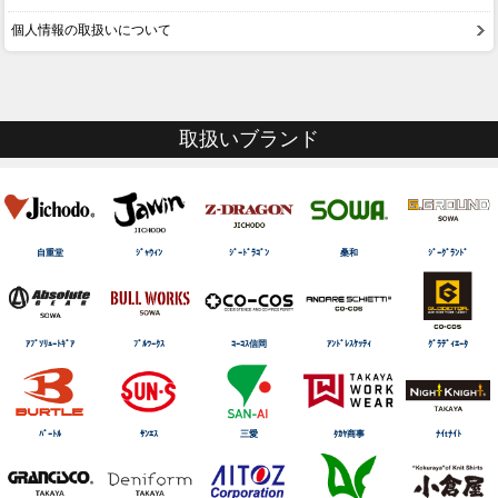
個人情報の取扱いについて
取扱いブランド
自重堂
ｼﾞｬｳｨﾝ
ｼﾞｰﾄﾞﾗｺﾞﾝ
桑和
ｼﾞｰｸﾞﾗﾝﾄﾞ
ｱﾌﾞｿﾘｭｰﾄｷﾞｱ
ﾌﾞﾙﾜｰｸｽ
ｺｰｺｽ信岡
ｱﾝﾄﾞﾚｽｹｯﾃｨ
ｸﾞﾗﾃﾞｨｴｰﾀ
ﾊﾞｰﾄﾙ
ｻﾝｴｽ
三愛
ﾀｶﾔ商事
ﾅｲtﾅｲﾄ