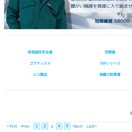
高視認性安全服
空調服
ゴアテックス
350シリーズ
エコ製品
旭蝶の防寒着
1
2
4
5
3