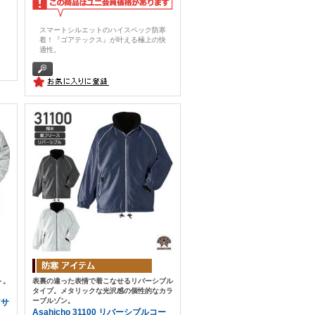
・
スマートシルエットのハイスペック防寒
着！『ゴアテックス』が叶える極上の快
適性。
ト。
表裏の違った表情で着こなせるリバーシブル
タイプ。メタリックな光沢感の個性的なカラ
ーブルゾン。
アサ
Asahicho 31100 リバーシブルコー