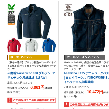
【秋冬～通年】ブロック配色がコーディネイ
Made in JAPAN。備後の地元企業コラ
トの幅を広げてくれるリッチな裏綿のワーク
ーションだから叶う！贅沢デニム・カイ
ウェア。
のワークウェア！
≪廃番≫Asahicho 830 ブルゾン│ア
Asahicho K125 デニムワークベ
サヒチョウ,旭蝶繊維［18AW］
│ヨロイワークス YOROIWORKS 
イハラデニム,旭蝶繊維
定価11,330円のところ
6,061円
定価19,580円のところ
通常価格（税込み）
(本体価
10,472円
格:5,510円)
通常価格（税込み）
(本
格:9,520円)