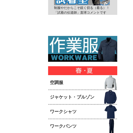
制服やだからこそ鋭く切る（着る）！
「試着の伝道師」直球コメントです
空調服
ジャケット・ブルゾン
ワークシャツ
ワークパンツ