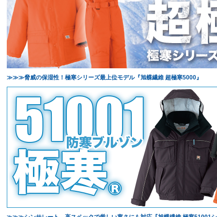
≫≫≫脅威の保湿性！極寒シリーズ最上位モデル『旭蝶繊維 超極寒5000』
≫≫≫シンサレート、高スペックで厳しい寒さにも対応『旭蝶繊維 極寒51001