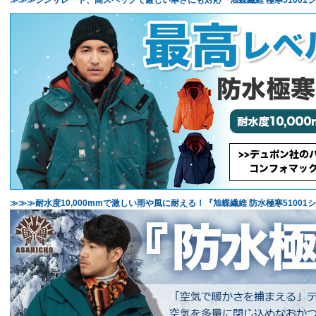
≫≫≫耐水度10,000mmで激しい雨や風に耐える！『旭蝶繊維 防水極寒51001