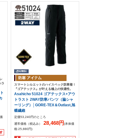
ボレ
ハラ
スマートシルエットのハイスペック防寒着！
『ゴアテックス』が叶える極上の快適性。
スト
Asahicho 51024 ゴアテックス+アウ
カ
トラスト 2WAY防寒パンツ（脇シャ
ーリング）│GORE-TEX＆Outlast,旭
蝶繊維
体価
定価53,240円のところ
28,468円
通常価格（税込み）
(本体価
格:25,880円)