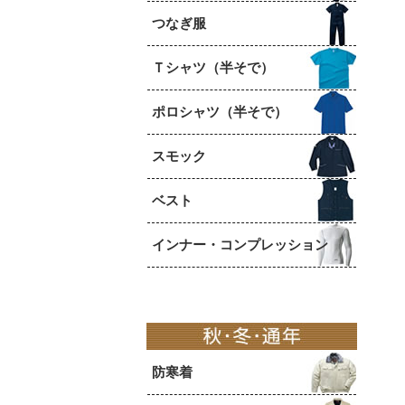
つなぎ服
Ｔシャツ（半そで）
ポロシャツ（半そで）
スモック
ベスト
インナー・コンプレッション
防寒着