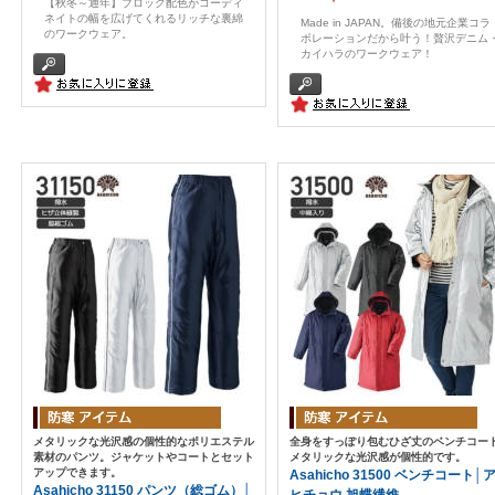
【秋冬～通年】ブロック配色がコーディ
ネイトの幅を広げてくれるリッチな裏綿
Made in JAPAN。備後の地元企業コラ
のワークウェア。
ボレーションだから叶う！贅沢デニム
カイハラのワークウェア！
メタリックな光沢感の個性的なポリエステル
全身をすっぽり包むひざ丈のベンチコー
素材のパンツ。ジャケットやコートとセット
メタリックな光沢感が個性的です。
アップできます。
Asahicho 31500 ベンチコート│
Asahicho 31150 パンツ（総ゴム）│
ヒチョウ,旭蝶繊維