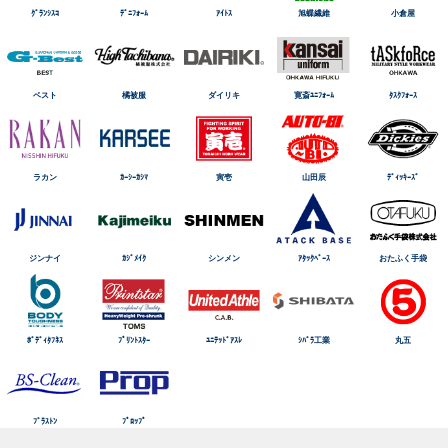
ｸﾞﾗﾝｼｽｺ
ﾃﾞﾆﾌｫｰﾑ
ｱｲﾄｽ
旭蝶繊維
小倉屋
ベスト
橘被服
ダイリキ
寛斎ﾕﾆﾌｫｰﾑ
ﾀｽｸﾌｫｰｽ
ラカン
ｶｰｼｰｶｼﾏ
寅壱
山田辰
ﾃﾞｨｯｷｰｽﾞ
ジンナイ
ｶｼﾞﾒｲｸ
シンメン
ｱﾀｯｸﾍﾞｰｽ
おたふく手袋
ﾎﾞﾃﾞｨﾀﾌﾈｽ
ﾌﾟﾘﾝﾄｽﾀｰ
ﾕﾆﾃｯﾄﾞｱｽﾚ
ｼﾊﾞﾗ工業
丸五
ﾌﾞﾗｽﾄﾝ
ﾌﾟﾛｯﾌﾟ