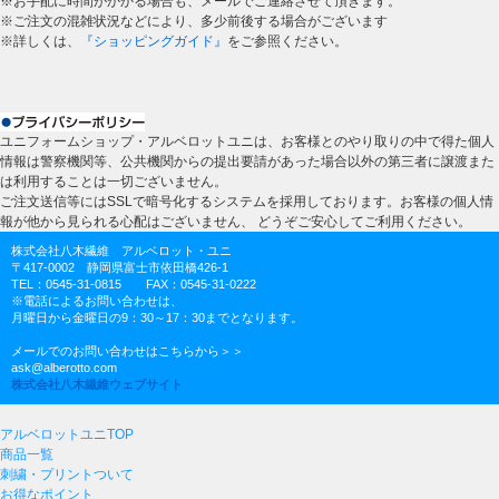
※お手配に時間がかかる場合も、メールでご連絡させて頂きます。
※ご注文の混雑状況などにより、多少前後する場合がございます
※詳しくは、
『ショッピングガイド』
をご参照ください。
ユニフォームショップ・アルベロットユニは、お客様とのやり取りの中で得た個人
情報は警察機関等、公共機関からの提出要請があった場合以外の第三者に譲渡また
は利用することは一切ございません。
ご注文送信等にはSSLで暗号化するシステムを採用しております。お客様の個人情
報が他から見られる心配はございません、 どうぞご安心してご利用ください。
株式会社八木繊維 アルベロット・ユニ
〒417-0002 静岡県富士市依田橋426-1
TEL：0545-31-0815 FAX：0545-31-0222
※電話によるお問い合わせは、
月曜日から金曜日の9：30～17：30までとなります。
メールでのお問い合わせはこちらから＞＞
ask@alberotto.com
株式会社八木繊維ウェブサイト
アルベロットユニTOP
商品一覧
刺繍・プリントついて
お得なポイント