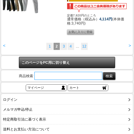
定価7,920円のところ
通常価格（税込み）
4,114円
(本体価
格:3,740円)
<
>
1
2
3
4
…
12
このページをPC用に切り替え
商品検索
マイページ
カート
ログイン
メルマガ申込/停止
特定商取引法に基づく表示
送料とお支払い方法について