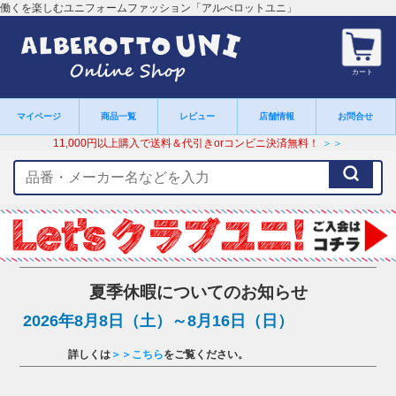
働くを楽しむユニフォームファッション「アルべロットユニ」
カート
マイページ
商品一覧
レビュー
店舗情報
お問合せ
11,000円以上購入で送料＆代引きorコンビニ決済無料！
＞＞
検
索
キ
ー
ワ
ー
ド
夏季休暇についてのお知らせ
2026年8月8日（土）～8月16日（日）
詳しくは
＞＞こちら
をご覧ください。