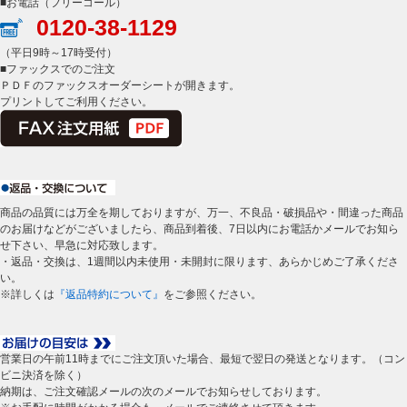
■お電話（フリーコール）
0120-38-1129
（平日9時～17時受付）
■ファックスでのご注文
ＰＤＦのファックスオーダーシートが開きます。
プリントしてご利用ください。
商品の品質には万全を期しておりますが、万一、不良品・破損品や・間違った商品
のお届けなどがございましたら、商品到着後、7日以内にお電話かメールでお知ら
せ下さい、早急に対応致します。
・返品・交換は、1週間以内未使用・未開封に限ります、あらかじめご了承くださ
い。
※詳しくは
『返品特約について』
をご参照ください。
営業日の午前11時までにご注文頂いた場合、最短で翌日の発送となります。（コン
ビニ決済を除く）
納期は、ご注文確認メールの次のメールでお知らせしております。