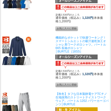
定価2,530円のところ
通常価格（税込み）
1,320円
(本体価
格:1,200円)
機能的なポケットで快適ワーキング！
スマートシルエットの吸汗速乾加工オ
シャレ系ワークポロシャツ。
バートル
665 長袖ポロシャツ
│BURTLE［18SS］
定価2,530円のところ
通常価格（税込み）
1,320円
(本体価
格:1,200円)
【秋冬】タフな日本製静電ケアTCチノ
生地採用のストリートテイストワーク
ウェア。
バートル 1202 パワーカーゴパ
ンツ│BURTLE