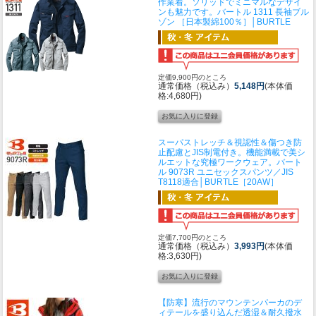
作業着。ソリッドでミニマルなデザイ
ンも魅力です。
バートル 1311 長袖ブル
ゾン ［日本製綿100％］│BURTLE
定価9,900円のところ
通常価格（税込み）
5,148円
(本体価
格:4,680円)
スーパストレッチ＆視認性＆傷つき防
止配慮とJIS制電付き。機能満載で美シ
ルエットな究極ワークウェア。
バート
ル 9073R ユニセックスパンツ／JIS
T8118適合│BURTLE［20AW］
定価7,700円のところ
通常価格（税込み）
3,993円
(本体価
格:3,630円)
【防寒】流行のマウンテンパーカのデ
ィテールを盛り込んだ透湿＆耐久撥水