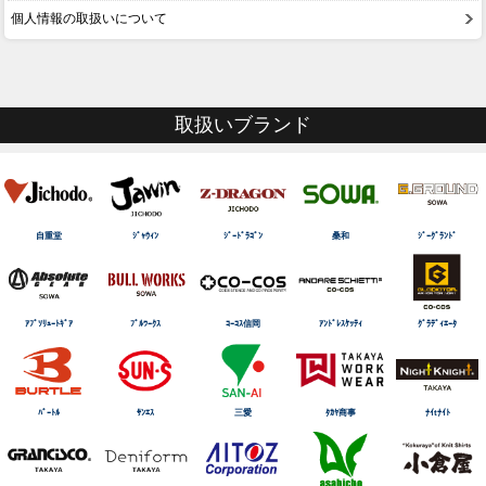
個人情報の取扱いについて
取扱いブランド
自重堂
ｼﾞｬｳｨﾝ
ｼﾞｰﾄﾞﾗｺﾞﾝ
桑和
ｼﾞｰｸﾞﾗﾝﾄﾞ
ｱﾌﾞｿﾘｭｰﾄｷﾞｱ
ﾌﾞﾙﾜｰｸｽ
ｺｰｺｽ信岡
ｱﾝﾄﾞﾚｽｹｯﾃｨ
ｸﾞﾗﾃﾞｨｴｰﾀ
ﾊﾞｰﾄﾙ
ｻﾝｴｽ
三愛
ﾀｶﾔ商事
ﾅｲtﾅｲﾄ