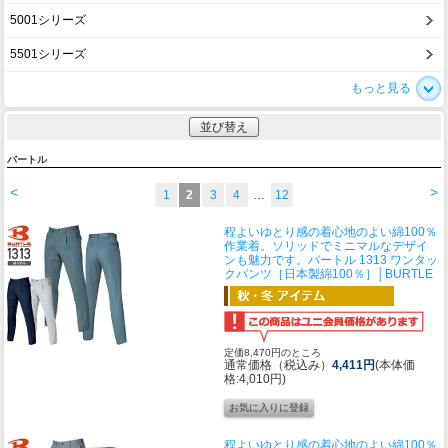
5001シリーズ
5501シリーズ
もっと見る
並び替え
バートル
<
>
1
2
3
4
…
12
程よいゆとり感の着心地のよい綿100％
作業着。ソリッドでミニマルなデザイ
ンも魅力です。
バートル 1313 ワンタッ
クパンツ［日本製綿100％］│BURTLE
定価8,470円のところ
通常価格（税込み）
4,411円
(本体価
格:4,010円)
程よいゆとり感の着心地のよい綿100％