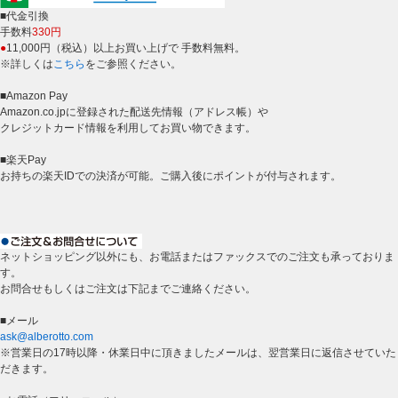
■代金引換
手数料
330円
●
11,000円（税込）以上お買い上げで 手数料無料。
※詳しくは
こちら
をご参照ください。
■Amazon Pay
Amazon.co.jpに登録された配送先情報（アドレス帳）や
クレジットカード情報を利用してお買い物できます。
■楽天Pay
お持ちの楽天IDでの決済が可能。ご購入後にポイントが付与されます。
ネットショッピング以外にも、お電話またはファックスでのご注文も承っておりま
す。
お問合せもしくはご注文は下記までご連絡ください。
■メール
ask@alberotto.com
※営業日の17時以降・休業日中に頂きましたメールは、翌営業日に返信させていた
だきます。