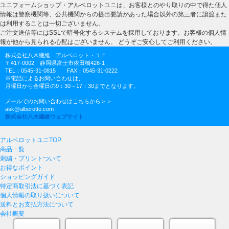
ユニフォームショップ・アルベロットユニは、お客様とのやり取りの中で得た個人
情報は警察機関等、公共機関からの提出要請があった場合以外の第三者に譲渡また
は利用することは一切ございません。
ご注文送信等にはSSLで暗号化するシステムを採用しております。お客様の個人情
報が他から見られる心配はございません、 どうぞご安心してご利用ください。
株式会社八木繊維 アルベロット・ユニ
〒417-0002 静岡県富士市依田橋426-1
TEL：0545-31-0815 FAX：0545-31-0222
※電話によるお問い合わせは、
月曜日から金曜日の9：30～17：30までとなります。
メールでのお問い合わせはこちらから＞＞
ask@alberotto.com
株式会社八木繊維ウェブサイト
アルベロットユニTOP
商品一覧
刺繍・プリントついて
お得なポイント
ショッピングガイド
特定商取引法に基づく表記
個人情報の取り扱いについて
送料とお支払方法について
会社概要