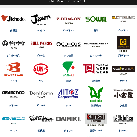
自重堂
ｼﾞｬｳｨﾝ
ｼﾞｰﾄﾞﾗｺﾞﾝ
桑和
ｼﾞｰｸﾞﾗﾝﾄﾞ
ｱﾌﾞｿﾘｭｰﾄｷﾞｱ
ﾌﾞﾙﾜｰｸｽ
ｺｰｺｽ信岡
ｱﾝﾄﾞﾚｽｹｯﾃｨ
ｸﾞﾗﾃﾞｨｴｰﾀ
ﾊﾞｰﾄﾙ
ｻﾝｴｽ
三愛
ﾀｶﾔ商事
ﾅｲtﾅｲﾄ
ｸﾞﾗﾝｼｽｺ
ﾃﾞﾆﾌｫｰﾑ
ｱｲﾄｽ
旭蝶繊維
小倉屋
ベスト
橘被服
ダイリキ
寛斎ﾕﾆﾌｫｰﾑ
ﾀｽｸﾌｫｰｽ