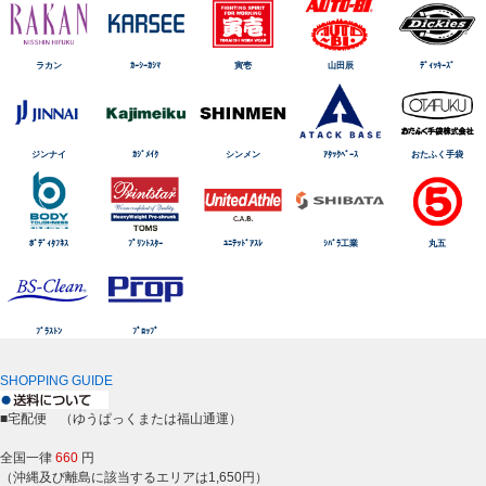
ラカン
ｶｰｼｰｶｼﾏ
寅壱
山田辰
ﾃﾞｨｯｷｰｽﾞ
ジンナイ
ｶｼﾞﾒｲｸ
シンメン
ｱﾀｯｸﾍﾞｰｽ
おたふく手袋
ﾎﾞﾃﾞｨﾀﾌﾈｽ
ﾌﾟﾘﾝﾄｽﾀｰ
ﾕﾆﾃｯﾄﾞｱｽﾚ
ｼﾊﾞﾗ工業
丸五
ﾌﾞﾗｽﾄﾝ
ﾌﾟﾛｯﾌﾟ
SHOPPING GUIDE
■宅配便 （ゆうぱっくまたは福山通運）
全国一律
660
円
（沖縄及び離島に該当するエリアは1,650円）