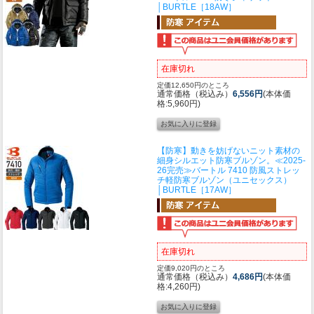
│BURTLE［18AW］
在庫切れ
定価12,650円のところ
通常価格（税込み）
6,556円
(本体価
格:5,960円)
【防寒】動きを妨げないニット素材の
細身シルエット防寒ブルゾン。
≪2025-
26完売≫バートル 7410 防風ストレッ
チ軽防寒ブルゾン（ユニセックス）
│BURTLE［17AW］
在庫切れ
定価9,020円のところ
通常価格（税込み）
4,686円
(本体価
格:4,260円)