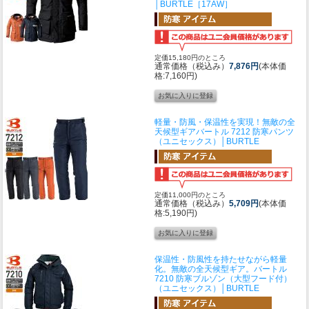
│BURTLE［17AW］
定価15,180円のところ
通常価格（税込み）
7,876円
(本体価
格:7,160円)
軽量・防風・保温性を実現！無敵の全
天候型ギア
バートル 7212 防寒パンツ
（ユニセックス）│BURTLE
定価11,000円のところ
通常価格（税込み）
5,709円
(本体価
格:5,190円)
保温性・防風性を持たせながら軽量
化。無敵の全天候型ギア。
バートル
7210 防寒ブルゾン（大型フード付）
（ユニセックス）│BURTLE