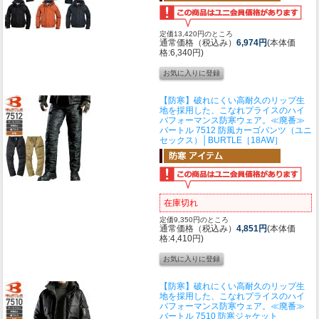
定価13,420円のところ
通常価格（税込み）
6,974円
(本体価
格:6,340円)
【防寒】破れにくい高耐久のリップ生
地を採用した、こなれプライスのハイ
パフォーマンス防寒ウェア。
≪廃番≫
バートル 7512 防風カーゴパンツ（ユニ
セックス）│BURTLE［18AW］
在庫切れ
定価9,350円のところ
通常価格（税込み）
4,851円
(本体価
格:4,410円)
【防寒】破れにくい高耐久のリップ生
地を採用した、こなれプライスのハイ
パフォーマンス防寒ウェア。
≪廃番≫
バートル 7510 防寒ジャケット