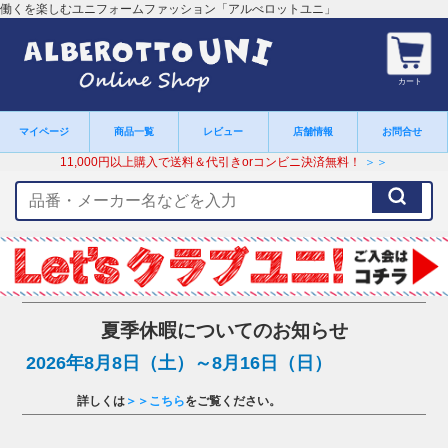
働くを楽しむユニフォームファッション「アルべロットユニ」
カート
マイページ
商品一覧
レビュー
店舗情報
お問合せ
11,000円以上購入で送料＆代引きorコンビニ決済無料！
＞＞
検
索
キ
ー
ワ
ー
ド
夏季休暇についてのお知らせ
2026年8月8日（土）～8月16日（日）
詳しくは
＞＞こちら
をご覧ください。