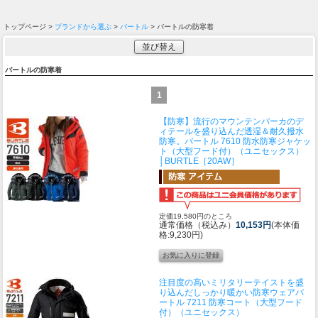
トップページ >
ブランドから選ぶ
>
バートル
> バートルの防寒着
並び替え
バートルの防寒着
1
【防寒】流行のマウンテンパーカのデ
ィテールを盛り込んだ透湿＆耐久撥水
防寒。
バートル 7610 防水防寒ジャケッ
ト（大型フード付）（ユニセックス）
│BURTLE［20AW］
定価19,580円のところ
通常価格（税込み）
10,153円
(本体価
格:9,230円)
注目度の高いミリタリーテイストを盛
り込んだしっかり暖かい防寒ウェア
バ
ートル 7211 防寒コート（大型フード
付）（ユニセックス）