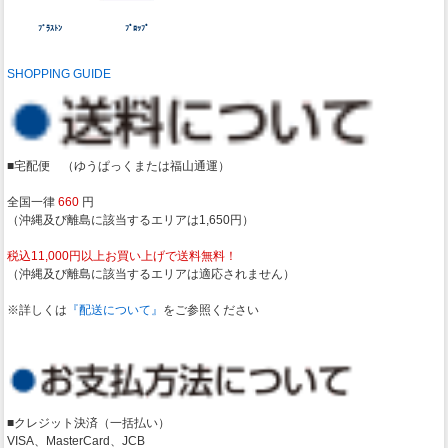
ﾌﾞﾗｽﾄﾝ
ﾌﾟﾛｯﾌﾟ
SHOPPING GUIDE
■宅配便 （ゆうぱっくまたは福山通運）
全国一律
660
円
（沖縄及び離島に該当するエリアは1,650円）
税込11,000円以上お買い上げで送料無料！
（沖縄及び離島に該当するエリアは適応されません）
※詳しくは
『配送について』
をご参照ください
■クレジット決済（一括払い）
VISA、MasterCard、JCB