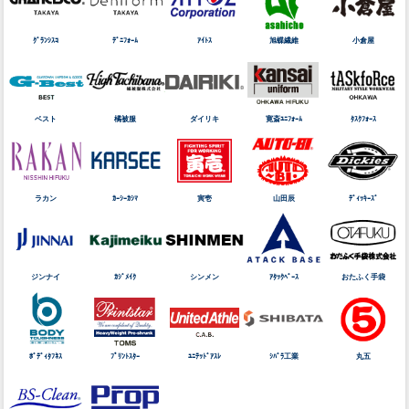
ｸﾞﾗﾝｼｽｺ
ﾃﾞﾆﾌｫｰﾑ
ｱｲﾄｽ
旭蝶繊維
小倉屋
ベスト
橘被服
ダイリキ
寛斎ﾕﾆﾌｫｰﾑ
ﾀｽｸﾌｫｰｽ
ラカン
ｶｰｼｰｶｼﾏ
寅壱
山田辰
ﾃﾞｨｯｷｰｽﾞ
ジンナイ
ｶｼﾞﾒｲｸ
シンメン
ｱﾀｯｸﾍﾞｰｽ
おたふく手袋
ﾎﾞﾃﾞｨﾀﾌﾈｽ
ﾌﾟﾘﾝﾄｽﾀｰ
ﾕﾆﾃｯﾄﾞｱｽﾚ
ｼﾊﾞﾗ工業
丸五