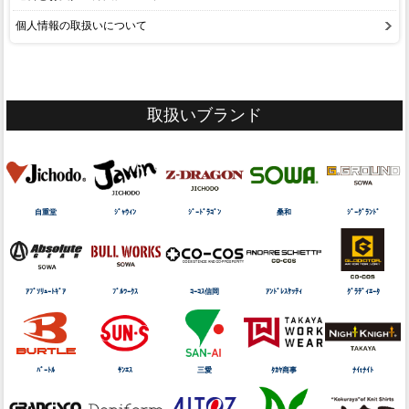
個人情報の取扱いについて
取扱いブランド
自重堂
ｼﾞｬｳｨﾝ
ｼﾞｰﾄﾞﾗｺﾞﾝ
桑和
ｼﾞｰｸﾞﾗﾝﾄﾞ
ｱﾌﾞｿﾘｭｰﾄｷﾞｱ
ﾌﾞﾙﾜｰｸｽ
ｺｰｺｽ信岡
ｱﾝﾄﾞﾚｽｹｯﾃｨ
ｸﾞﾗﾃﾞｨｴｰﾀ
ﾊﾞｰﾄﾙ
ｻﾝｴｽ
三愛
ﾀｶﾔ商事
ﾅｲtﾅｲﾄ