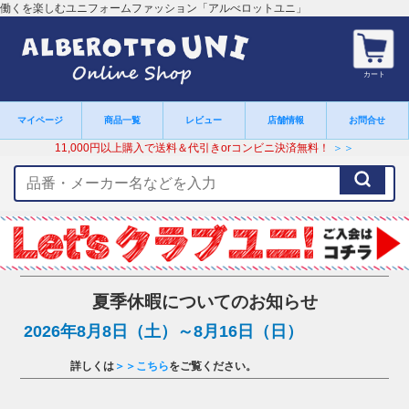
働くを楽しむユニフォームファッション「アルべロットユニ」
カート
マイページ
商品一覧
レビュー
店舗情報
お問合せ
11,000円以上購入で送料＆代引きorコンビニ決済無料！
＞＞
検
索
キ
ー
ワ
ー
ド
夏季休暇についてのお知らせ
2026年8月8日（土）～8月16日（日）
詳しくは
＞＞こちら
をご覧ください。