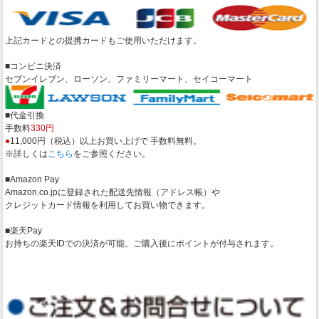
上記カードとの提携カードもご使用いただけます。
■コンビニ決済
セブンイレブン、ローソン、ファミリーマート、セイコーマート
■代金引換
手数料
330円
●
11,000円（税込）以上お買い上げで 手数料無料。
※詳しくは
こちら
をご参照ください。
■Amazon Pay
Amazon.co.jpに登録された配送先情報（アドレス帳）や
クレジットカード情報を利用してお買い物できます。
■楽天Pay
お持ちの楽天IDでの決済が可能。ご購入後にポイントが付与されます。