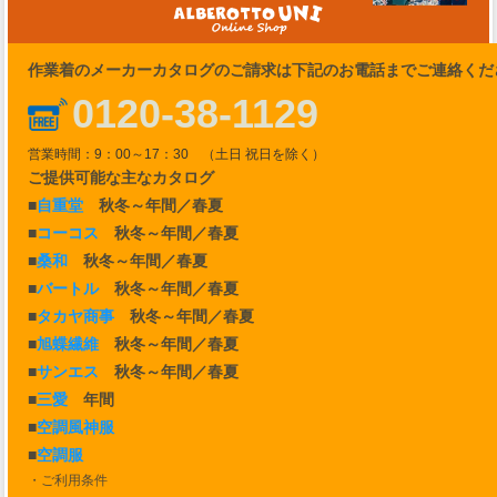
作業着のメーカーカタログのご請求は下記のお電話までご連絡くだ
0120-38-1129
営業時間：9：00～17：30 （土日 祝日を除く）
ご提供可能な主なカタログ
■
自重堂
秋冬～年間／春夏
■
コーコス
秋冬～年間／春夏
■
桑和
秋冬～年間／春夏
■
バートル
秋冬～年間／春夏
■
タカヤ商事
秋冬～年間／春夏
■
旭蝶繊維
秋冬～年間／春夏
■
サンエス
秋冬～年間／春夏
■
三愛
年間
■
空調風神服
■
空調服
・ご利用条件