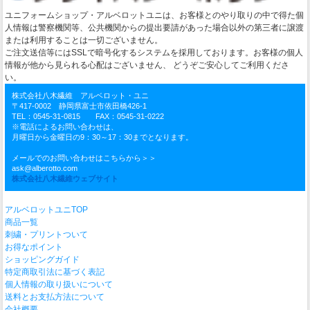
ユニフォームショップ・アルベロットユニは、お客様とのやり取りの中で得た個
人情報は警察機関等、公共機関からの提出要請があった場合以外の第三者に譲渡
または利用することは一切ございません。
ご注文送信等にはSSLで暗号化するシステムを採用しております。お客様の個人
情報が他から見られる心配はございません、 どうぞご安心してご利用くださ
い。
株式会社八木繊維 アルベロット・ユニ
〒417-0002 静岡県富士市依田橋426-1
TEL：0545-31-0815 FAX：0545-31-0222
※電話によるお問い合わせは、
月曜日から金曜日の9：30～17：30までとなります。
メールでのお問い合わせはこちらから＞＞
ask@alberotto.com
株式会社八木繊維ウェブサイト
アルベロットユニTOP
商品一覧
刺繍・プリントついて
お得なポイント
ショッピングガイド
特定商取引法に基づく表記
個人情報の取り扱いについて
送料とお支払方法について
会社概要