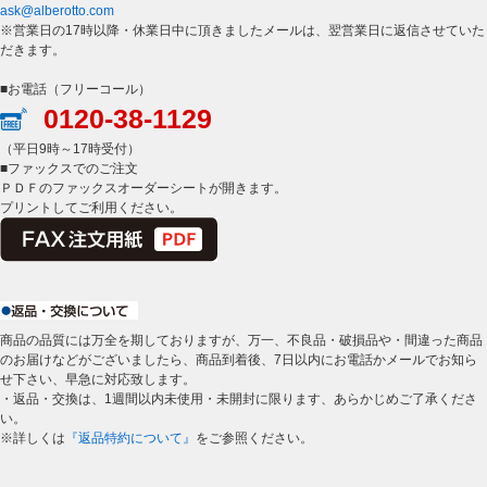
ask@alberotto.com
※営業日の17時以降・休業日中に頂きましたメールは、翌営業日に返信させていた
だきます。
■お電話（フリーコール）
0120-38-1129
（平日9時～17時受付）
■ファックスでのご注文
ＰＤＦのファックスオーダーシートが開きます。
プリントしてご利用ください。
商品の品質には万全を期しておりますが、万一、不良品・破損品や・間違った商品
のお届けなどがございましたら、商品到着後、7日以内にお電話かメールでお知ら
せ下さい、早急に対応致します。
・返品・交換は、1週間以内未使用・未開封に限ります、あらかじめご了承くださ
い。
※詳しくは
『返品特約について』
をご参照ください。