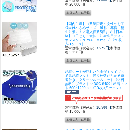
通常価格（税込み）
22,000円
(本体価
格:20,000円)
【国内生産】《数量限定》女性やお子
様向け小さめサイズ。風邪・花粉・衛
生対策に！※購入個数5個まで
【日本
製】《子ども・女性に》衛生用ディス
ポマスク UN1500 Mサイズ 《50枚
入/1ケース》
通常価格（税込み）
3,575円
(本体価
格:3,250円)
粘着シートが汚れたら剥がすタイプの
足元粘着マット。残り枚数がわかる連
番付き。クリーンルームマット
《送料
無料》ブラストン BSC-84001 粘着マッ
ト 600×1200mm《10枚入/1ケース》
通常価格（税込み）
16,500円
(本体価
格:15,000円)