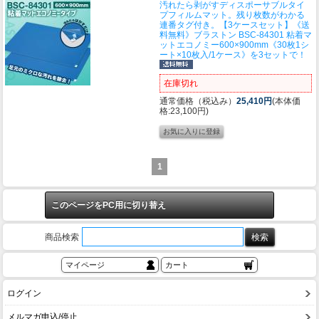
汚れたら剥がすディスポーサブルタイ
プフィルムマット。残り枚数がわかる
連番タグ付き。
【3ケースセット】《送
料無料》ブラストン BSC-84301 粘着マ
ットエコノミー600×900mm《30枚1シ
ート×10枚入/1ケース》を3セットで！
在庫切れ
通常価格（税込み）
25,410円
(本体価
格:23,100円)
1
このページをPC用に切り替え
商品検索
マイページ
カート
ログイン
メルマガ申込/停止