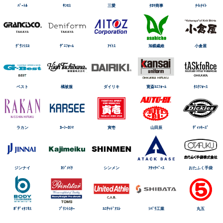
ﾊﾞｰﾄﾙ
ｻﾝｴｽ
三愛
ﾀｶﾔ商事
ﾅｲtﾅｲﾄ
ｸﾞﾗﾝｼｽｺ
ﾃﾞﾆﾌｫｰﾑ
ｱｲﾄｽ
旭蝶繊維
小倉屋
ベスト
橘被服
ダイリキ
寛斎ﾕﾆﾌｫｰﾑ
ﾀｽｸﾌｫｰｽ
ラカン
ｶｰｼｰｶｼﾏ
寅壱
山田辰
ﾃﾞｨｯｷｰｽﾞ
ジンナイ
ｶｼﾞﾒｲｸ
シンメン
ｱﾀｯｸﾍﾞｰｽ
おたふく手袋
ﾎﾞﾃﾞｨﾀﾌﾈｽ
ﾌﾟﾘﾝﾄｽﾀｰ
ﾕﾆﾃｯﾄﾞｱｽﾚ
ｼﾊﾞﾗ工業
丸五