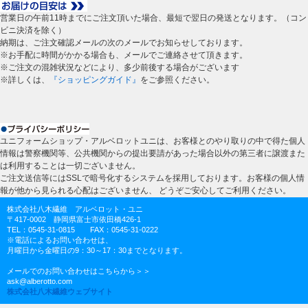
営業日の午前11時までにご注文頂いた場合、最短で翌日の発送となります。（コン
ビニ決済を除く）
納期は、ご注文確認メールの次のメールでお知らせしております。
※お手配に時間がかかる場合も、メールでご連絡させて頂きます。
※ご注文の混雑状況などにより、多少前後する場合がございます
※詳しくは、
『ショッピングガイド』
をご参照ください。
ユニフォームショップ・アルベロットユニは、お客様とのやり取りの中で得た個人
情報は警察機関等、公共機関からの提出要請があった場合以外の第三者に譲渡また
は利用することは一切ございません。
ご注文送信等にはSSLで暗号化するシステムを採用しております。お客様の個人情
報が他から見られる心配はございません、 どうぞご安心してご利用ください。
株式会社八木繊維 アルベロット・ユニ
〒417-0002 静岡県富士市依田橋426-1
TEL：0545-31-0815 FAX：0545-31-0222
※電話によるお問い合わせは、
月曜日から金曜日の9：30～17：30までとなります。
メールでのお問い合わせはこちらから＞＞
ask@alberotto.com
株式会社八木繊維ウェブサイト