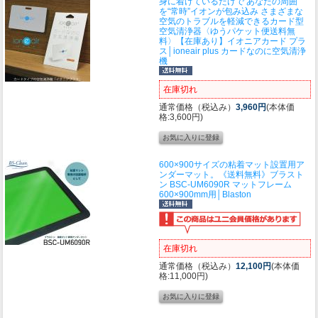
身に着けているだけで あなたの周囲
を“常時”イオンが包み込み さまざまな
空気のトラブルを軽減できるカード型
空気清浄器
〈ゆうパケット便送料無
料〉【在庫あり】イオニアカード プラ
ス│ioneair plus カードなのに空気清浄
機
在庫切れ
通常価格（税込み）
3,960円
(本体価
格:3,600円)
600×900サイズの粘着マット設置用ア
ンダーマット。
《送料無料》ブラスト
ン BSC-UM6090R マットフレーム
600×900mm用│Blaston
在庫切れ
通常価格（税込み）
12,100円
(本体価
格:11,000円)