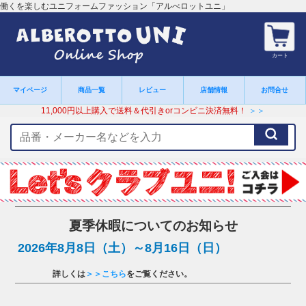
働くを楽しむユニフォームファッション「アルべロットユニ」
カート
マイページ
商品一覧
レビュー
店舗情報
お問合せ
11,000円以上購入で送料＆代引きorコンビニ決済無料！
＞＞
検
索
キ
ー
ワ
ー
ド
夏季休暇についてのお知らせ
2026年8月8日（土）～8月16日（日）
詳しくは
＞＞こちら
をご覧ください。