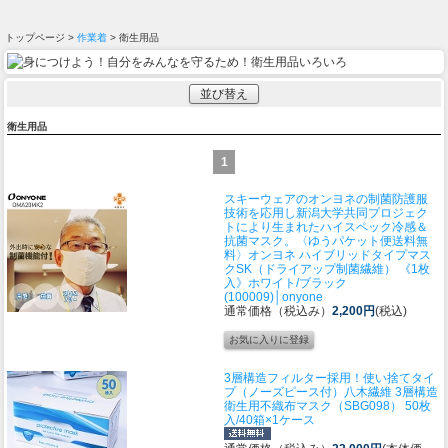
トップページ >
作業着
> 衛生用品
並び替え
衛生用品
1
スキーウェアのオンヨネの制菌防護服
技術を応用し新潟大学共同プロジェク
トにより生まれたハイスペック冷感＆
抗菌マスク。
〈ゆうパケット便送料無
料〉オンヨネ ハイブリッドタイプマス
クSK（ドライアップ制菌繊維） 《1枚
入》ホワイト/ブラック
(100009)│onyone
通常価格（税込み）
2,200円
(税込)
3層構造フィルター採用！使い捨てタイ
プ（ノーズピース付）
八木繊維 3層構造
衛生用不織布マスク（SBG098） 50枚
入/40箱×1ケース