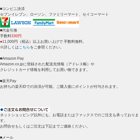
■コンビニ決済
セブンイレブン、ローソン、ファミリーマート、セイコーマート
■代金引換
手数料
330円
●
11,000円（税込）以上お買い上げで 手数料無料。
※詳しくは
こちら
をご参照ください。
■Amazon Pay
Amazon.co.jpに登録された配送先情報（アドレス帳）や
クレジットカード情報を利用してお買い物できます。
■楽天Pay
お持ちの楽天IDでの決済が可能。ご購入後にポイントが付与されます。
ネットショッピング以外にも、お電話またはファックスでのご注文も承っておりま
す。
お問合せもしくはご注文は下記までご連絡ください。
■メール