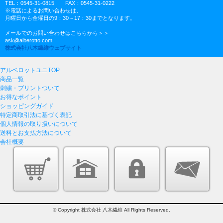
TEL：0545-31-0815 FAX：0545-31-0222
※電話によるお問い合わせは、
月曜日から金曜日の9：30～17：30までとなります。
メールでのお問い合わせはこちらから＞＞
ask@alberotto.com
株式会社八木繊維ウェブサイト
アルベロットユニTOP
商品一覧
刺繍・プリントついて
お得なポイント
ショッピングガイド
特定商取引法に基づく表記
個人情報の取り扱いについて
送料とお支払方法について
会社概要
© Copyright 株式会社 八木繊維 All Rights Reserved.