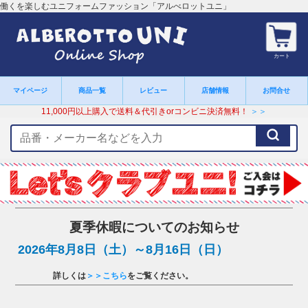
働くを楽しむユニフォームファッション「アルべロットユニ」
カート
マイページ
商品一覧
レビュー
店舗情報
お問合せ
11,000円以上購入で送料＆代引きorコンビニ決済無料！
＞＞
検
索
キ
ー
ワ
ー
ド
夏季休暇についてのお知らせ
2026年8月8日（土）～8月16日（日）
詳しくは
＞＞こちら
をご覧ください。