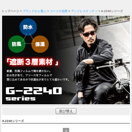
トップページ >
ブランドから選ぶ
>
コーコス信岡
>
アンドレスケッティ
> A-2240シリーズ
並び替え
A-2240シリーズ
1