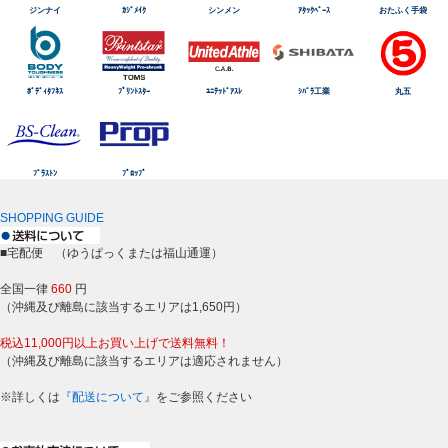
ジンナイ
ｶｼﾞﾒｲｸ
シンメン
ｱﾀｯｸﾍﾞｰｽ
おたふく手袋
ﾎﾞﾃﾞｨﾀﾌﾈｽ
ﾌﾟﾘﾝﾄｽﾀｰ
ﾕﾆﾃｯﾄﾞｱｽﾚ
ｼﾊﾞﾗ工業
丸五
ﾌﾞﾗｽﾄﾝ
ﾌﾟﾛｯﾌﾟ
SHOPPING GUIDE
■宅配便 （ゆうぱっくまたは福山通運）
全国一律
660
円
（沖縄及び離島に該当するエリアは1,650円）
税込11,000円以上お買い上げで送料無料！
（沖縄及び離島に該当するエリアは適応されません）
※詳しくは
『配送について』
をご参照ください