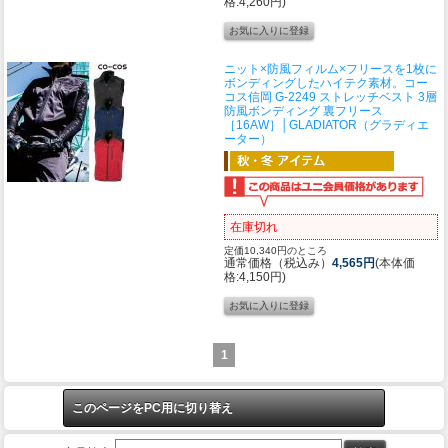
格:4,260円)
ニット×防風フィルム×フリースを1枚に
ボンディングしたハイテク素材。
コー
コス信岡 G-2249 ストレッチベスト 3層
防風ボンディング 裏フリース
［16AW］│GLADIATOR（グラディエ
ーター）
在庫切れ
定価10,340円のところ
通常価格（税込み）
4,565円
(本体価
格:4,150円)
1
このページをPC用に切り替え