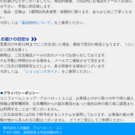
のお届けなどがございましたら、商品到着後、7日以内にお電話かメールでお知ら
せ下さい、早急に対応致します。
・返品・交換は、1週間以内未使用・未開封に限ります、あらかじめご了承くださ
い。
※詳しくは
『返品特約について』
をご参照ください。
営業日の午前11時までにご注文頂いた場合、最短で翌日の発送となります。（コン
ビニ決済を除く）
納期は、ご注文確認メールの次のメールでお知らせしております。
※お手配に時間がかかる場合も、メールでご連絡させて頂きます。
※ご注文の混雑状況などにより、多少前後する場合がございます
※詳しくは、
『ショッピングガイド』
をご参照ください。
ユニフォームショップ・アルベロットユニは、お客様とのやり取りの中で得た個人
情報は警察機関等、公共機関からの提出要請があった場合以外の第三者に譲渡また
は利用することは一切ございません。
ご注文送信等にはSSLで暗号化するシステムを採用しております。お客様の個人情
報が他から見られる心配はございません、 どうぞご安心してご利用ください。
株式会社八木繊維 アルベロット・ユニ
〒417-0002 静岡県富士市依田橋426-1