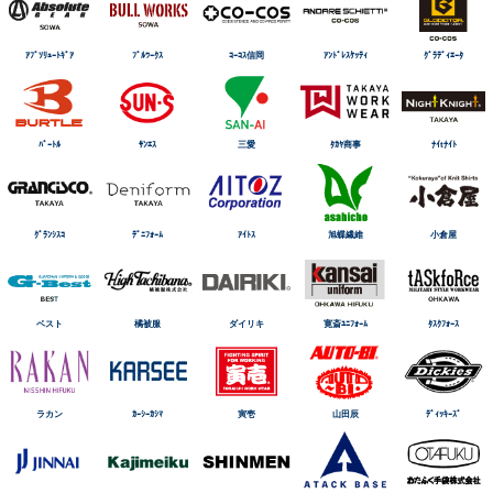
ｱﾌﾞｿﾘｭｰﾄｷﾞｱ
ﾌﾞﾙﾜｰｸｽ
ｺｰｺｽ信岡
ｱﾝﾄﾞﾚｽｹｯﾃｨ
ｸﾞﾗﾃﾞｨｴｰﾀ
ﾊﾞｰﾄﾙ
ｻﾝｴｽ
三愛
ﾀｶﾔ商事
ﾅｲtﾅｲﾄ
ｸﾞﾗﾝｼｽｺ
ﾃﾞﾆﾌｫｰﾑ
ｱｲﾄｽ
旭蝶繊維
小倉屋
ベスト
橘被服
ダイリキ
寛斎ﾕﾆﾌｫｰﾑ
ﾀｽｸﾌｫｰｽ
ラカン
ｶｰｼｰｶｼﾏ
寅壱
山田辰
ﾃﾞｨｯｷｰｽﾞ