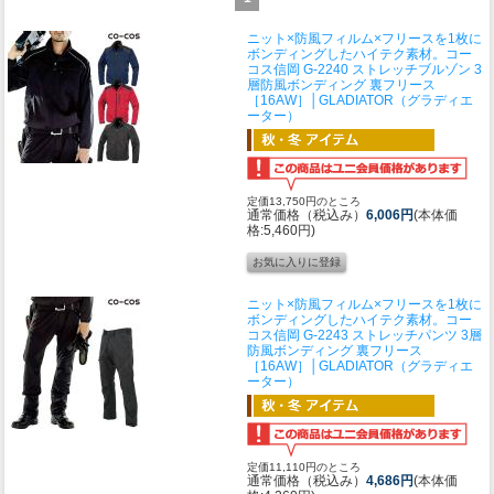
ニット×防風フィルム×フリースを1枚に
ボンディングしたハイテク素材。
コー
コス信岡 G-2240 ストレッチブルゾン 3
層防風ボンディング 裏フリース
［16AW］│GLADIATOR（グラディエ
ーター）
定価13,750円のところ
通常価格（税込み）
6,006円
(本体価
格:5,460円)
ニット×防風フィルム×フリースを1枚に
ボンディングしたハイテク素材。
コー
コス信岡 G-2243 ストレッチパンツ 3層
防風ボンディング 裏フリース
［16AW］│GLADIATOR（グラディエ
ーター）
定価11,110円のところ
通常価格（税込み）
4,686円
(本体価