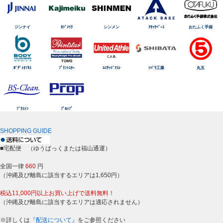
ジンナイ
ｶｼﾞﾒｲｸ
シンメン
ｱﾀｯｸﾍﾞｰｽ
おたふく手袋
ﾎﾞﾃﾞｨﾀﾌﾈｽ
ﾌﾟﾘﾝﾄｽﾀｰ
ﾕﾆﾃｯﾄﾞｱｽﾚ
ｼﾊﾞﾗ工業
丸五
ﾌﾞﾗｽﾄﾝ
ﾌﾟﾛｯﾌﾟ
SHOPPING GUIDE
■宅配便 （ゆうぱっくまたは福山通運）
全国一律
660
円
（沖縄及び離島に該当するエリアは1,650円）
税込11,000円以上お買い上げで送料無料！
（沖縄及び離島に該当するエリアは適応されません）
※詳しくは
『配送について』
をご参照ください