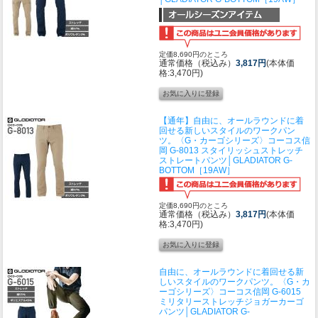
定価8,690円のところ
通常価格（税込み）
3,817円
(本体価
格:3,470円)
【通年】自由に、オールラウンドに着
回せる新しいスタイルのワークパン
ツ。〈G・カーゴシリーズ〉
コーコス信
岡 G-8013 スタイリッシュストレッチ
ストレートパンツ│GLADIATOR G-
BOTTOM［19AW］
定価8,690円のところ
通常価格（税込み）
3,817円
(本体価
格:3,470円)
自由に、オールラウンドに着回せる新
しいスタイルのワークパンツ。〈G・カ
ーゴシリーズ〉
コーコス信岡 G-6015
ミリタリーストレッチジョガーカーゴ
パンツ│GLADIATOR G-