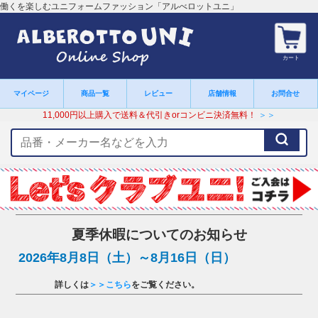
働くを楽しむユニフォームファッション「アルべロットユニ」
カート
マイページ
商品一覧
レビュー
店舗情報
お問合せ
11,000円以上購入で送料＆代引きorコンビニ決済無料！
＞＞
検
索
キ
ー
ワ
ー
ド
夏季休暇についてのお知らせ
2026年8月8日（土）～8月16日（日）
詳しくは
＞＞こちら
をご覧ください。