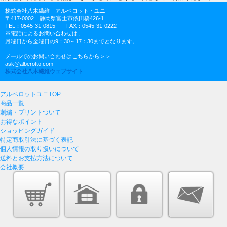
株式会社八木繊維 アルベロット・ユニ
〒417-0002 静岡県富士市依田橋426-1
TEL：0545-31-0815 FAX：0545-31-0222
※電話によるお問い合わせは、
月曜日から金曜日の9：30～17：30までとなります。
メールでのお問い合わせはこちらから＞＞
ask@alberotto.com
株式会社八木繊維ウェブサイト
アルベロットユニTOP
商品一覧
刺繍・プリントついて
お得なポイント
ショッピングガイド
特定商取引法に基づく表記
個人情報の取り扱いについて
送料とお支払方法について
会社概要