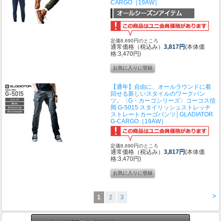
CARGO［19AW］
定価8,690円のところ
通常価格（税込み）
3,817円
(本体価
格:3,470円)
【通年】自由に、オールラウンドに着
回せる新しいスタイルのワークパン
ツ。〈G・カーゴシリーズ〉
コーコス信
岡 G-5015 スタイリッシュストレッチ
ストレートカーゴパンツ│GLADIATOR
G-CARGO［19AW］
定価8,690円のところ
通常価格（税込み）
3,817円
(本体価
格:3,470円)
>
1
2
3