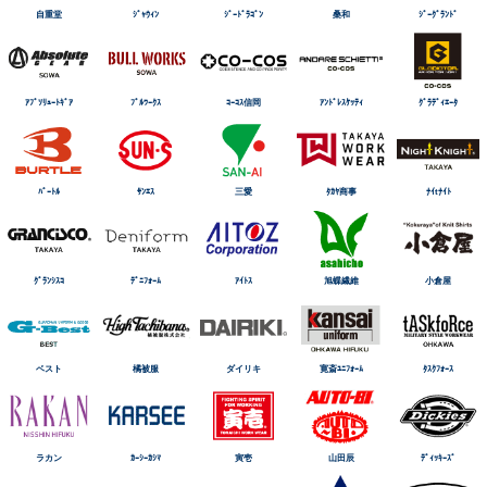
自重堂
ｼﾞｬｳｨﾝ
ｼﾞｰﾄﾞﾗｺﾞﾝ
桑和
ｼﾞｰｸﾞﾗﾝﾄﾞ
ｱﾌﾞｿﾘｭｰﾄｷﾞｱ
ﾌﾞﾙﾜｰｸｽ
ｺｰｺｽ信岡
ｱﾝﾄﾞﾚｽｹｯﾃｨ
ｸﾞﾗﾃﾞｨｴｰﾀ
ﾊﾞｰﾄﾙ
ｻﾝｴｽ
三愛
ﾀｶﾔ商事
ﾅｲtﾅｲﾄ
ｸﾞﾗﾝｼｽｺ
ﾃﾞﾆﾌｫｰﾑ
ｱｲﾄｽ
旭蝶繊維
小倉屋
ベスト
橘被服
ダイリキ
寛斎ﾕﾆﾌｫｰﾑ
ﾀｽｸﾌｫｰｽ
ラカン
ｶｰｼｰｶｼﾏ
寅壱
山田辰
ﾃﾞｨｯｷｰｽﾞ