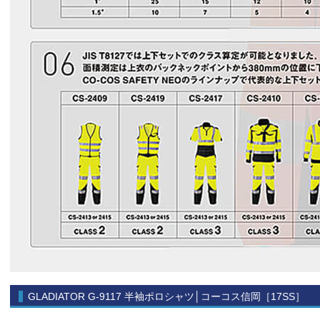
GLADIATOR G-9117 半袖ポロシャツ│コーコス信岡［17SS］