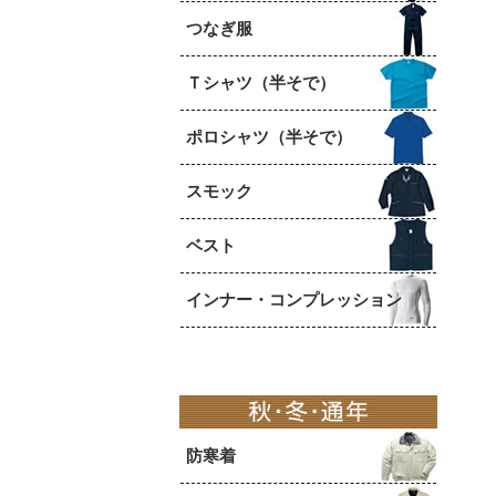
つなぎ服
Ｔシャツ（半そで）
ポロシャツ（半そで）
スモック
ベスト
インナー・コンプレッション
防寒着