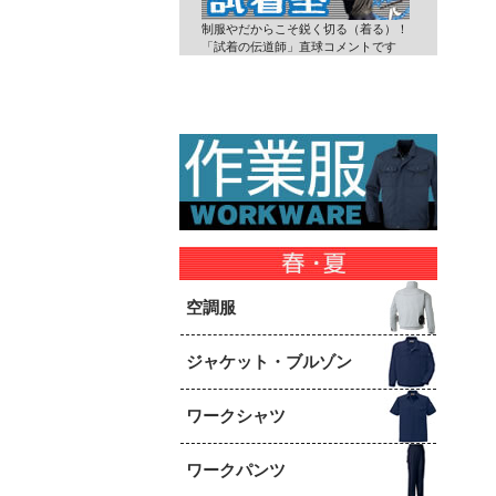
制服やだからこそ鋭く切る（着る）！
「試着の伝道師」直球コメントです
空調服
ジャケット・ブルゾン
ワークシャツ
ワークパンツ