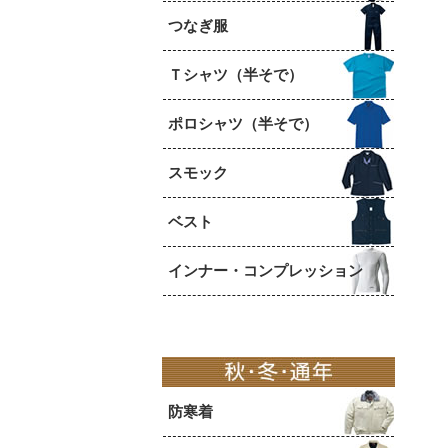
つなぎ服
Ｔシャツ（半そで）
ポロシャツ（半そで）
スモック
ベスト
インナー・コンプレッション
防寒着