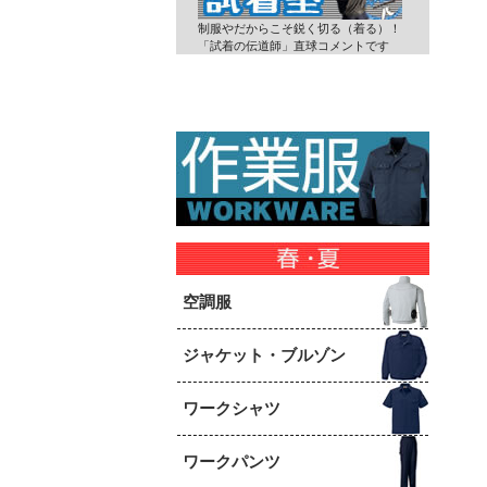
制服やだからこそ鋭く切る（着る）！
「試着の伝道師」直球コメントです
空調服
ジャケット・ブルゾン
ワークシャツ
ワークパンツ