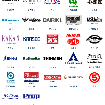
ｸﾞﾗﾝｼｽｺ
ﾃﾞﾆﾌｫｰﾑ
ｱｲﾄｽ
旭蝶繊維
小倉屋
ベスト
橘被服
ダイリキ
寛斎ﾕﾆﾌｫｰﾑ
ﾀｽｸﾌｫｰｽ
ラカン
ｶｰｼｰｶｼﾏ
寅壱
山田辰
ﾃﾞｨｯｷｰｽﾞ
ジンナイ
ｶｼﾞﾒｲｸ
シンメン
ｱﾀｯｸﾍﾞｰｽ
おたふく手袋
ﾎﾞﾃﾞｨﾀﾌﾈｽ
ﾌﾟﾘﾝﾄｽﾀｰ
ﾕﾆﾃｯﾄﾞｱｽﾚ
ｼﾊﾞﾗ工業
丸五