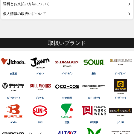
送料とお支払い方法について
個人情報の取扱いについて
取扱いブランド
自重堂
ｼﾞｬｳｨﾝ
ｼﾞｰﾄﾞﾗｺﾞﾝ
桑和
ｼﾞｰｸﾞﾗﾝﾄﾞ
ｱﾌﾞｿﾘｭｰﾄｷﾞｱ
ﾌﾞﾙﾜｰｸｽ
ｺｰｺｽ信岡
ｱﾝﾄﾞﾚｽｹｯﾃｨ
ｸﾞﾗﾃﾞｨｴｰﾀ
ﾊﾞｰﾄﾙ
ｻﾝｴｽ
三愛
ﾀｶﾔ商事
ﾅｲtﾅｲﾄ