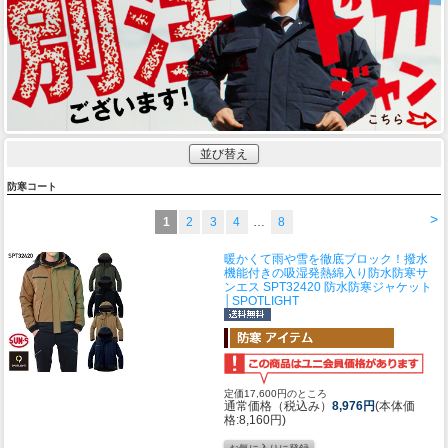
並び替え
防寒コート
>
1
2
3
4
…
8
暖かくて雨や雪を徹底ブロック！撥水
機能付きの吸湿発熱綿入り防水防寒
サ
ンエス SPT32420 防水防寒ジャケット
│SPOTLIGHT
定価17,600円のところ
通常価格（税込み）
8,976円
(本体価
格:8,160円)