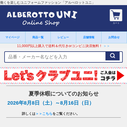
働くを楽しむユニフォームファッション「アルべロットユニ」
カート
マイページ
商品一覧
レビュー
店舗情報
お問合せ
11,000円以上購入で送料＆代引きorコンビニ決済無料！
＞＞
検
索
キ
ー
ワ
ー
ド
夏季休暇についてのお知らせ
2026年8月8日（土）～8月16日（日）
詳しくは
＞＞こちら
をご覧ください。