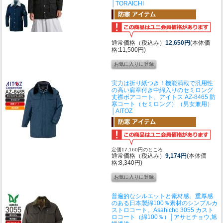
│TORAICHI
通常価格（税込み）
12,650円
(本体価
格:11,500円)
実力は折り紙つき！機能満載で汎用性
の高い肩章付き中綿入りのセミロング
丈襟ボアコート。
アイトス AZ-8465 防
寒コート（セミロング）（男女兼用）
│AITOZ
定価17,160円のところ
通常価格（税込み）
9,174円
(本体価
格:8,340円)
普遍的なシルエットと素材感。重厚感
のある日本製綿100％素材のシンプルカ
ストロコート。
Asahicho 3055 カスト
ロコート（綿100％）│アサヒチョウ,旭