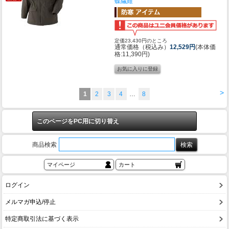
蝶繊維
定価23,430円のところ
通常価格（税込み）
12,529円
(本体価
格:11,390円)
>
1
2
3
4
…
8
このページをPC用に切り替え
商品検索
マイページ
カート
ログイン
メルマガ申込/停止
特定商取引法に基づく表示