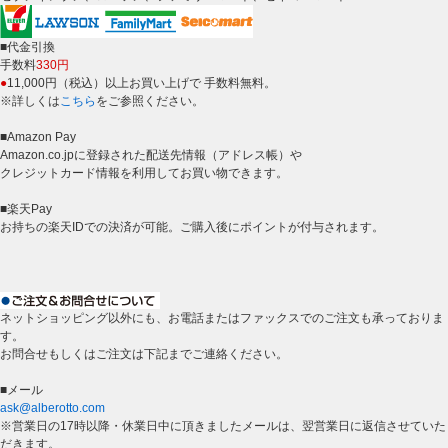
■代金引換
手数料
330円
●
11,000円（税込）以上お買い上げで 手数料無料。
※詳しくは
こちら
をご参照ください。
■Amazon Pay
Amazon.co.jpに登録された配送先情報（アドレス帳）や
クレジットカード情報を利用してお買い物できます。
■楽天Pay
お持ちの楽天IDでの決済が可能。ご購入後にポイントが付与されます。
ネットショッピング以外にも、お電話またはファックスでのご注文も承っておりま
す。
お問合せもしくはご注文は下記までご連絡ください。
■メール
ask@alberotto.com
※営業日の17時以降・休業日中に頂きましたメールは、翌営業日に返信させていた
だきます。