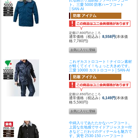
れる綿ポリ混紡襟ファーハーフコー
ト。
三愛 5000 防寒ハーフコート
│SAN-AI
定価17,600円のところ
通常価格（税込み）
8,558円
(本体価
格:7,780円)
これぞカストロコート！ナイロン素材
が軽くてイイ！ちょっと大きめです。
三愛 10000 カストロコート│SAN-AI
定価12,650円のところ
通常価格（税込み）
6,149円
(本体価
格:5,590円)
中綿入りであたたかなハーフコート。
上質な生地感でサイドアジャスター付
きなどこだわりのディテールも魅力で
す。
寅壱 2530-150 ハーフコート