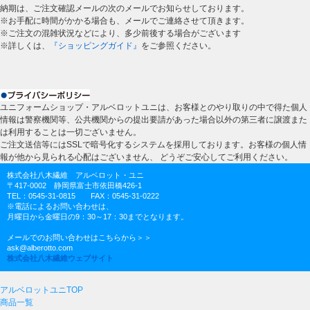
納期は、ご注文確認メールの次のメールでお知らせしております。
※お手配に時間がかかる場合も、メールでご連絡させて頂きます。
※ご注文の混雑状況などにより、多少前後する場合がございます
※詳しくは、
『ショッピングガイド』
をご参照ください。
ユニフォームショップ・アルベロットユニは、お客様とのやり取りの中で得た個人
情報は警察機関等、公共機関からの提出要請があった場合以外の第三者に譲渡また
は利用することは一切ございません。
ご注文送信等にはSSLで暗号化するシステムを採用しております。お客様の個人情
報が他から見られる心配はございません、 どうぞご安心してご利用ください。
株式会社八木繊維 アルベロット・ユニ
〒417-0002 静岡県富士市依田橋426-1
TEL：0545-31-0815 FAX：0545-31-0222
※電話によるお問い合わせは、
月曜日から金曜日の9：30～17：30までとなります。
メールでのお問い合わせはこちらから＞＞
ask@alberotto.com
株式会社八木繊維ウェブサイト
アルベロットユニTOP
商品一覧