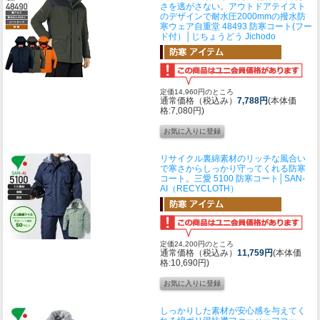
さを逃がさない。アウトドアテイスト
のデザインで耐水圧2000mmの撥水防
寒ウェア
自重堂 48493 防寒コート(フー
ド付）│じちょうどう Jichodo
定価14,960円のところ
通常価格（税込み）
7,788円
(本体価
格:7,080円)
リサイクル裏綿素材のリッチな風合い
で寒さからしっかり守ってくれる防寒
コート。
三愛 5100 防寒コート│SAN-
AI（RECYCLOTH）
定価24,200円のところ
通常価格（税込み）
11,759円
(本体価
格:10,690円)
しっかりした素材が安心感を与えてく