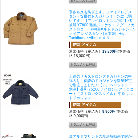
寒さも炎も防ぎます。ファイアレジス
タントな最強ドカジャン！（水には弱
いです）
【アルベロットユニ別注】橘
被服 Y7800 難燃ジャケット アグニノカ
ストロコート(中綿キルトドカジャン)フ
ァイア レジスタント[日本製]│High
Tachibana×AlberottoUNI
通常価格（税込み）
19,800円
(本体価
格:18,000円)
王道のザ★ストロングドカジャンの中
綿入り！伝説のドカジャンを数量限定
で別注しました！
【アルベロットユニ
別注】桑和 Y5200 ナイロンカストロコ
ート（ストロングスタイル） 中綿キル
トドカジャン
通常価格（税込み）
9,900円
(本体価
格:9,000円)
裏アルミプリントの魔法瓶効果で暖か