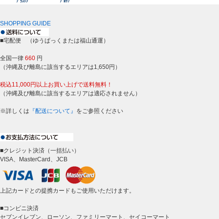
ﾌﾞﾗｽﾄﾝ
ﾌﾟﾛｯﾌﾟ
SHOPPING GUIDE
■宅配便 （ゆうぱっくまたは福山通運）
全国一律
660
円
（沖縄及び離島に該当するエリアは1,650円）
税込11,000円以上お買い上げで送料無料！
（沖縄及び離島に該当するエリアは適応されません）
※詳しくは
『配送について』
をご参照ください
■クレジット決済（一括払い）
VISA、MasterCard、JCB
上記カードとの提携カードもご使用いただけます。
■コンビニ決済
セブンイレブン、ローソン、ファミリーマート、セイコーマート