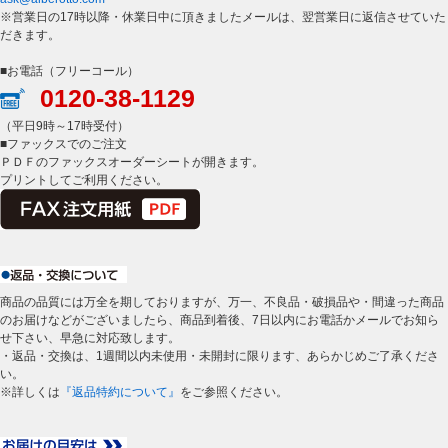
※営業日の17時以降・休業日中に頂きましたメールは、翌営業日に返信させていた
だきます。
■お電話（フリーコール）
0120-38-1129
（平日9時～17時受付）
■ファックスでのご注文
ＰＤＦのファックスオーダーシートが開きます。
プリントしてご利用ください。
商品の品質には万全を期しておりますが、万一、不良品・破損品や・間違った商品
のお届けなどがございましたら、商品到着後、7日以内にお電話かメールでお知ら
せ下さい、早急に対応致します。
・返品・交換は、1週間以内未使用・未開封に限ります、あらかじめご了承くださ
い。
※詳しくは
『返品特約について』
をご参照ください。