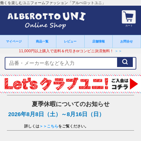
働くを楽しむユニフォームファッション「アルべロットユニ」
カート
マイページ
商品一覧
レビュー
店舗情報
お問合せ
11,000円以上購入で送料＆代引きorコンビニ決済無料！
＞＞
検
索
キ
ー
ワ
ー
ド
夏季休暇についてのお知らせ
2026年8月8日（土）～8月16日（日）
詳しくは
＞＞こちら
をご覧ください。