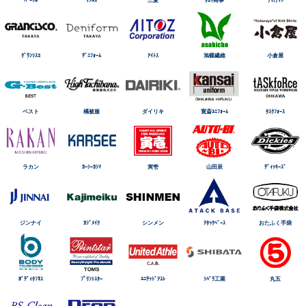
ｸﾞﾗﾝｼｽｺ
ﾃﾞﾆﾌｫｰﾑ
ｱｲﾄｽ
旭蝶繊維
小倉屋
ベスト
橘被服
ダイリキ
寛斎ﾕﾆﾌｫｰﾑ
ﾀｽｸﾌｫｰｽ
ラカン
ｶｰｼｰｶｼﾏ
寅壱
山田辰
ﾃﾞｨｯｷｰｽﾞ
ジンナイ
ｶｼﾞﾒｲｸ
シンメン
ｱﾀｯｸﾍﾞｰｽ
おたふく手袋
ﾎﾞﾃﾞｨﾀﾌﾈｽ
ﾌﾟﾘﾝﾄｽﾀｰ
ﾕﾆﾃｯﾄﾞｱｽﾚ
ｼﾊﾞﾗ工業
丸五