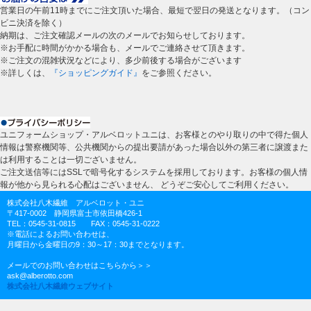
営業日の午前11時までにご注文頂いた場合、最短で翌日の発送となります。（コン
ビニ決済を除く）
納期は、ご注文確認メールの次のメールでお知らせしております。
※お手配に時間がかかる場合も、メールでご連絡させて頂きます。
※ご注文の混雑状況などにより、多少前後する場合がございます
※詳しくは、
『ショッピングガイド』
をご参照ください。
ユニフォームショップ・アルベロットユニは、お客様とのやり取りの中で得た個人
情報は警察機関等、公共機関からの提出要請があった場合以外の第三者に譲渡また
は利用することは一切ございません。
ご注文送信等にはSSLで暗号化するシステムを採用しております。お客様の個人情
報が他から見られる心配はございません、 どうぞご安心してご利用ください。
株式会社八木繊維 アルベロット・ユニ
〒417-0002 静岡県富士市依田橋426-1
TEL：0545-31-0815 FAX：0545-31-0222
※電話によるお問い合わせは、
月曜日から金曜日の9：30～17：30までとなります。
メールでのお問い合わせはこちらから＞＞
ask@alberotto.com
株式会社八木繊維ウェブサイト