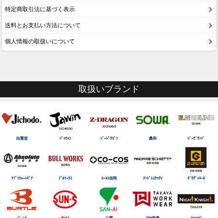
特定商取引法に基づく表示
送料とお支払い方法について
個人情報の取扱いについて
取扱いブランド
自重堂
ｼﾞｬｳｨﾝ
ｼﾞｰﾄﾞﾗｺﾞﾝ
桑和
ｼﾞｰｸﾞﾗﾝﾄﾞ
ｱﾌﾞｿﾘｭｰﾄｷﾞｱ
ﾌﾞﾙﾜｰｸｽ
ｺｰｺｽ信岡
ｱﾝﾄﾞﾚｽｹｯﾃｨ
ｸﾞﾗﾃﾞｨｴｰﾀ
ﾊﾞｰﾄﾙ
ｻﾝｴｽ
三愛
ﾀｶﾔ商事
ﾅｲtﾅｲﾄ