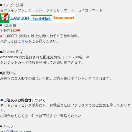
■コンビニ決済
セブンイレブン、ローソン、ファミリーマート、セイコーマート
■代金引換
手数料
330円
●
11,000円（税込）以上お買い上げで 手数料無料。
※詳しくは
こちら
をご参照ください。
■Amazon Pay
Amazon.co.jpに登録された配送先情報（アドレス帳）や
クレジットカード情報を利用してお買い物できます。
■楽天Pay
お持ちの楽天IDでの決済が可能。ご購入後にポイントが付与されます。
ネットショッピング以外にも、お電話またはファックスでのご注文も承っておりま
す。
お問合せもしくはご注文は下記までご連絡ください。
■メール
ask@alberotto.com