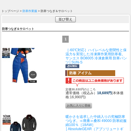
トップページ >
防寒作業服
> 防寒つなぎ＆サロペット
並び替え
防寒つなぎ＆サロペット
1
［-60℃対応］ハイレベルな密閉性と保
温力を実現した冷凍庫作業用防寒着。
サンエス BO8005 冷凍倉庫用 防寒パン
ツ│SUN-S
定価36,630円のところ
通常価格（税込み）
18,689円
(本体価
格:16,990円)
暖かさを追求した中綿入りの究極防寒
つなぎ。
≪廃番≫桑和 49000 防寒続服
綿100％［18AW］
│AbsoluteGEAR（アブソリュートギ