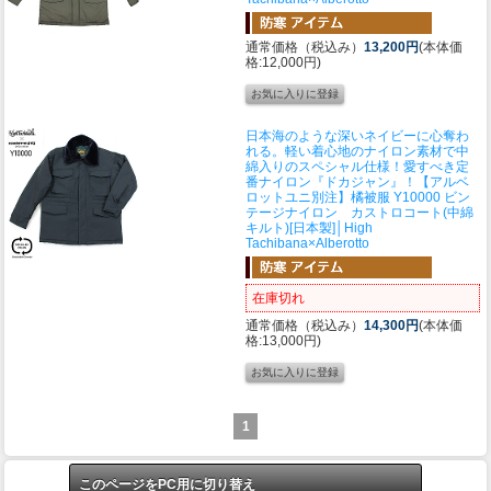
通常価格（税込み）
13,200円
(本体価
格:12,000円)
日本海のような深いネイビーに心奪わ
れる。軽い着心地のナイロン素材で中
綿入りのスペシャル仕様！愛すべき定
番ナイロン『ドカジャン』！
【アルベ
ロットユニ別注】橘被服 Y10000 ビン
テージナイロン カストロコート(中綿
キルト)[日本製]│High
Tachibana×Alberotto
在庫切れ
通常価格（税込み）
14,300円
(本体価
格:13,000円)
1
このページをPC用に切り替え