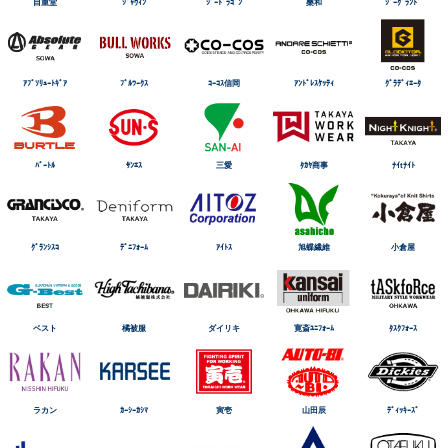
自重堂
ｼﾞｬｳｨﾝ
ｼﾞｰﾄﾞﾗｺﾞﾝ
桑和
ｼﾞｰｸﾞﾗﾝﾄﾞ
ｱﾌﾞｿﾘｭｰﾄｷﾞｱ
ﾌﾞﾙﾜｰｸｽ
ｺｰｺｽ信岡
ｱﾝﾄﾞﾚｽｹｯﾃｨ
ｸﾞﾗﾃﾞｨｴｰﾀ
ﾊﾞｰﾄﾙ
ｻﾝｴｽ
三愛
ﾀｶﾔ商事
ﾅｲtﾅｲﾄ
ｸﾞﾗﾝｼｽｺ
ﾃﾞﾆﾌｫｰﾑ
ｱｲﾄｽ
旭蝶繊維
小倉屋
ベスト
橘被服
ダイリキ
寛斎ﾕﾆﾌｫｰﾑ
ﾀｽｸﾌｫｰｽ
ラカン
ｶｰｼｰｶｼﾏ
寅壱
山田辰
ﾃﾞｨｯｷｰｽﾞ