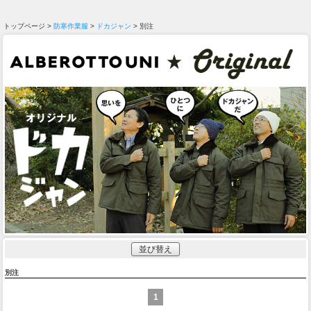
トップページ >
防寒作業服
>
ドカジャン
> 別注
並び替え
別注
1