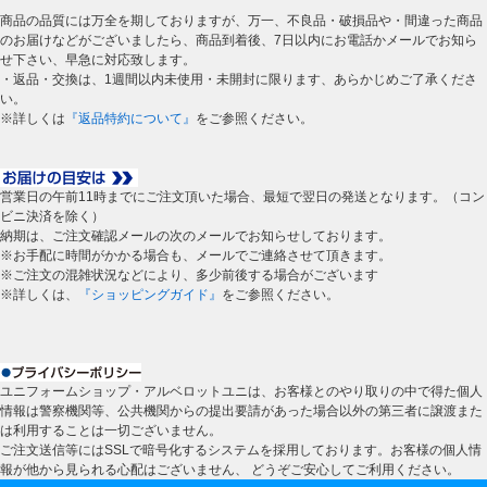
商品の品質には万全を期しておりますが、万一、不良品・破損品や・間違った商品
のお届けなどがございましたら、商品到着後、7日以内にお電話かメールでお知ら
せ下さい、早急に対応致します。
・返品・交換は、1週間以内未使用・未開封に限ります、あらかじめご了承くださ
い。
※詳しくは
『返品特約について』
をご参照ください。
営業日の午前11時までにご注文頂いた場合、最短で翌日の発送となります。（コン
ビニ決済を除く）
納期は、ご注文確認メールの次のメールでお知らせしております。
※お手配に時間がかかる場合も、メールでご連絡させて頂きます。
※ご注文の混雑状況などにより、多少前後する場合がございます
※詳しくは、
『ショッピングガイド』
をご参照ください。
ユニフォームショップ・アルベロットユニは、お客様とのやり取りの中で得た個人
情報は警察機関等、公共機関からの提出要請があった場合以外の第三者に譲渡また
は利用することは一切ございません。
ご注文送信等にはSSLで暗号化するシステムを採用しております。お客様の個人情
報が他から見られる心配はございません、 どうぞご安心してご利用ください。