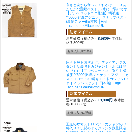
寒さと炎から守ってくれるほっこりあ
たたかな難燃ベスト。(水には弱いです)
【アルベロットユニ別注】橘被服
Y5000 難燃アグニノ スナップベスト
(裏側ファー)[日本製]│High
Tachibana×AlberottoUNI
通常価格（税込み）
8,580円
(本体価
格:7,800円)
寒さも炎も防ぎます。ファイアレジス
タントな最強ドカジャン！（水には弱
いです）
【アルベロットユニ別注】橘
被服 Y7800 難燃ジャケット アグニノカ
ストロコート(中綿キルトドカジャン)フ
ァイア レジスタント[日本製]│High
Tachibana×AlberottoUNI
通常価格（税込み）
19,800円
(本体価
格:18,000円)
王道のザ★ストロングドカジャンの中
綿入り！伝説のドカジャンを数量限定