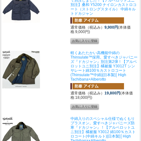
で別注しました！
【アルベロットユニ
別注】桑和 Y5200 ナイロンカストロコ
ート（ストロングスタイル） 中綿キル
トドカジャン
通常価格（税込み）
9,900円
(本体価
格:9,000円)
軽くあたたかい高機能中綿の
Thinsulate™採用。愛すべきジャパニー
ズ『ドカジャン』別注第2弾！
【アルベ
ロットユニ別注】橘被服 Y3012T シン
サレート綿100％カストロコート
(Thinsulate™中綿)[日本製]│High
Tachibana×Alberotto
通常価格（税込み）
19,800円
(本体価
格:18,000円)
中綿入りのスペシャル仕様でぬくもり
プラスオン。愛すべきジャパニーズ防
寒『ドカジャン』！
【アルベロットユ
ニ別注】橘被服 Y3012 綿100％カスト
ロコート(中綿キルト)[日本製]│High
Tachibana×Alberotto