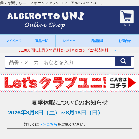
働くを楽しむユニフォームファッション「アルべロットユニ」
カート
マイページ
商品一覧
レビュー
店舗情報
お問合せ
11,000円以上購入で送料＆代引きorコンビニ決済無料！
＞＞
検
索
キ
ー
ワ
ー
ド
夏季休暇についてのお知らせ
2026年8月8日（土）～8月16日（日）
詳しくは
＞＞こちら
をご覧ください。