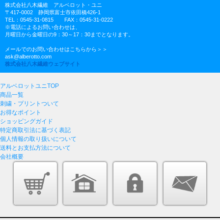
株式会社八木繊維 アルベロット・ユニ
〒417-0002 静岡県富士市依田橋426-1
TEL：0545-31-0815 FAX：0545-31-0222
※電話によるお問い合わせは、
月曜日から金曜日の9：30～17：30までとなります。
メールでのお問い合わせはこちらから＞＞
ask@alberotto.com
株式会社八木繊維ウェブサイト
アルベロットユニTOP
商品一覧
刺繍・プリントついて
お得なポイント
ショッピングガイド
特定商取引法に基づく表記
個人情報の取り扱いについて
送料とお支払方法について
会社概要