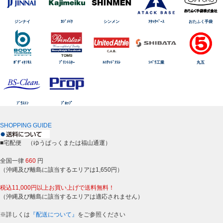
ジンナイ
ｶｼﾞﾒｲｸ
シンメン
ｱﾀｯｸﾍﾞｰｽ
おたふく手袋
ﾎﾞﾃﾞｨﾀﾌﾈｽ
ﾌﾟﾘﾝﾄｽﾀｰ
ﾕﾆﾃｯﾄﾞｱｽﾚ
ｼﾊﾞﾗ工業
丸五
ﾌﾞﾗｽﾄﾝ
ﾌﾟﾛｯﾌﾟ
SHOPPING GUIDE
■宅配便 （ゆうぱっくまたは福山通運）
全国一律
660
円
（沖縄及び離島に該当するエリアは1,650円）
税込11,000円以上お買い上げで送料無料！
（沖縄及び離島に該当するエリアは適応されません）
※詳しくは
『配送について』
をご参照ください