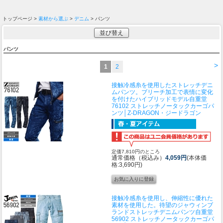
トップページ >
素材から選ぶ
>
デニム
> パンツ
並び替え
パンツ
>
1
2
接触冷感糸を使用したストレッチデニ
ムパンツ。ブリーチ加工で表情に変化
を付けたハイブリッドモデル
自重堂
76102 ストレッチノータックカーゴパ
ンツ│Z-DRAGON・ジードラゴン
定価7,810円のところ
通常価格（税込み）
4,059円
(本体価
格:3,690円)
接触冷感糸を使用し、伸縮性に優れた
素材を使用した。待望のジャウィンブ
ランドストレッチデニムパンツ
自重堂
56902 ストレッチノータックカーゴパ