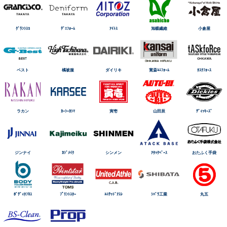
ｸﾞﾗﾝｼｽｺ
ﾃﾞﾆﾌｫｰﾑ
ｱｲﾄｽ
旭蝶繊維
小倉屋
ベスト
橘被服
ダイリキ
寛斎ﾕﾆﾌｫｰﾑ
ﾀｽｸﾌｫｰｽ
ラカン
ｶｰｼｰｶｼﾏ
寅壱
山田辰
ﾃﾞｨｯｷｰｽﾞ
ジンナイ
ｶｼﾞﾒｲｸ
シンメン
ｱﾀｯｸﾍﾞｰｽ
おたふく手袋
ﾎﾞﾃﾞｨﾀﾌﾈｽ
ﾌﾟﾘﾝﾄｽﾀｰ
ﾕﾆﾃｯﾄﾞｱｽﾚ
ｼﾊﾞﾗ工業
丸五