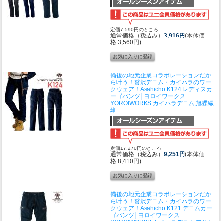
定価7,590円のところ
通常価格（税込み）
3,916円
(本体価
格:3,560円)
備後の地元企業コラボレーションだか
ら叶う！贅沢デニム・カイハラのワー
クウェア！
Asahicho K124 レディスカ
ーゴパンツ│ヨロイワークス
YOROIWORKS カイハラデニム,旭蝶繊
維
定価17,270円のところ
通常価格（税込み）
9,251円
(本体価
格:8,410円)
備後の地元企業コラボレーションだか
ら叶う！贅沢デニム・カイハラのワー
クウェア！
Asahicho K121 デニムカー
ゴパンツ│ヨロイワークス