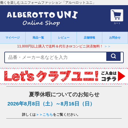
働くを楽しむユニフォームファッション「アルべロットユニ」
カート
マイページ
商品一覧
レビュー
店舗情報
お問合せ
11,000円以上購入で送料＆代引きorコンビニ決済無料！
＞＞
検
索
キ
ー
ワ
ー
ド
夏季休暇についてのお知らせ
2026年8月8日（土）～8月16日（日）
詳しくは
＞＞こちら
をご覧ください。