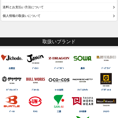
送料とお支払い方法について
個人情報の取扱いについて
取扱いブランド
自重堂
ｼﾞｬｳｨﾝ
ｼﾞｰﾄﾞﾗｺﾞﾝ
桑和
ｼﾞｰｸﾞﾗﾝﾄﾞ
ｱﾌﾞｿﾘｭｰﾄｷﾞｱ
ﾌﾞﾙﾜｰｸｽ
ｺｰｺｽ信岡
ｱﾝﾄﾞﾚｽｹｯﾃｨ
ｸﾞﾗﾃﾞｨｴｰﾀ
ﾊﾞｰﾄﾙ
ｻﾝｴｽ
三愛
ﾀｶﾔ商事
ﾅｲtﾅｲﾄ