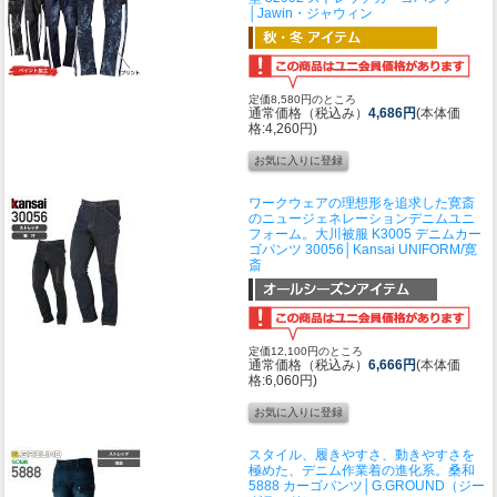
│Jawin・ジャウィン
定価8,580円のところ
通常価格（税込み）
4,686円
(本体価
格:4,260円)
ワークウェアの理想形を追求した寛斎
のニュージェネレーションデニムユニ
フォーム。
大川被服 K3005 デニムカー
ゴパンツ 30056│Kansai UNIFORM/寛
斎
定価12,100円のところ
通常価格（税込み）
6,666円
(本体価
格:6,060円)
スタイル、履きやすさ、動きやすさを
極めた、デニム作業着の進化系。
桑和
5888 カーゴパンツ│G.GROUND（ジー