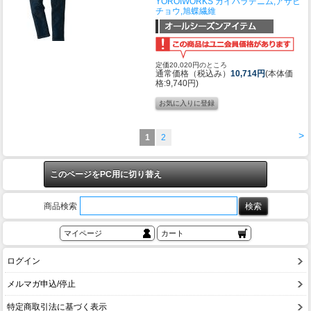
YOROIWORKS カイハラデニム,アサヒ
チョウ,旭蝶繊維
定価20,020円のところ
通常価格（税込み）
10,714円
(本体価
格:9,740円)
>
1
2
このページをPC用に切り替え
商品検索
マイページ
カート
ログイン
メルマガ申込/停止
特定商取引法に基づく表示