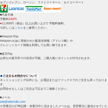
セブンイレブン、ローソン、ファミリーマート、セイコーマート
■代金引換
手数料
330円
●
11,000円（税込）以上お買い上げで 手数料無料。
※詳しくは
こちら
をご参照ください。
■Amazon Pay
Amazon.co.jpに登録された配送先情報（アドレス帳）や
クレジットカード情報を利用してお買い物できます。
■楽天Pay
お持ちの楽天IDでの決済が可能。ご購入後にポイントが付与されます。
ネットショッピング以外にも、お電話またはファックスでのご注文も承っておりま
す。
お問合せもしくはご注文は下記までご連絡ください。
■メール
ask@alberotto.com
※営業日の17時以降・休業日中に頂きましたメールは、翌営業日に返信させていた