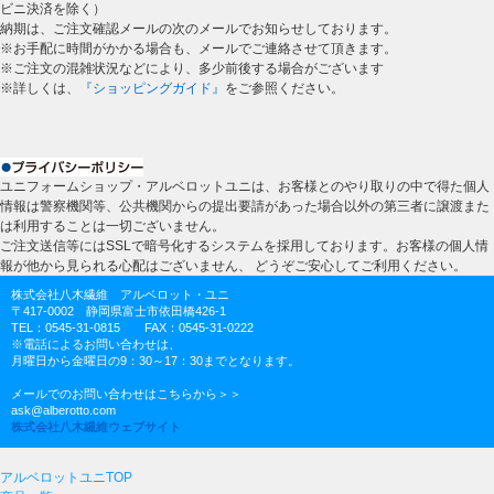
ビニ決済を除く）
納期は、ご注文確認メールの次のメールでお知らせしております。
※お手配に時間がかかる場合も、メールでご連絡させて頂きます。
※ご注文の混雑状況などにより、多少前後する場合がございます
※詳しくは、
『ショッピングガイド』
をご参照ください。
ユニフォームショップ・アルベロットユニは、お客様とのやり取りの中で得た個人
情報は警察機関等、公共機関からの提出要請があった場合以外の第三者に譲渡また
は利用することは一切ございません。
ご注文送信等にはSSLで暗号化するシステムを採用しております。お客様の個人情
報が他から見られる心配はございません、 どうぞご安心してご利用ください。
株式会社八木繊維 アルベロット・ユニ
〒417-0002 静岡県富士市依田橋426-1
TEL：0545-31-0815 FAX：0545-31-0222
※電話によるお問い合わせは、
月曜日から金曜日の9：30～17：30までとなります。
メールでのお問い合わせはこちらから＞＞
ask@alberotto.com
株式会社八木繊維ウェブサイト
アルベロットユニTOP