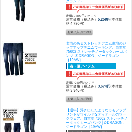
グランド）
定価10,890円のところ
通常価格（税込み）
5,258円
(本体価
格:4,780円)
表情のあるストレッチデニム生地のジ
ップアップデニムワーキング。
自重堂
75602 ストレッチノータックカーゴパ
ンツ│Z-DRAGON、ジードラゴン
［19AW］
定価7,040円のところ
通常価格（税込み）
3,674円
(本体価
格:3,340円)
【通年】浮き出したようなカモフラプ
リントがワイルドなディテールのワー
クウェア。
自重堂 71602 ストレッチノ
ータックカーゴパンツ│Z-DRAGON、
ジードラゴン［19AW］