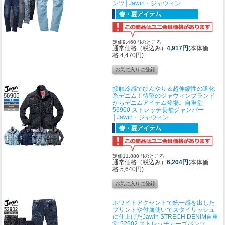
ンツ│Jawin・ジャウィン
定価9,460円のところ
通常価格（税込み）
4,917円
(本体価
格:4,470円)
接触冷感でひんやり＆超伸縮性の進化
系デニム！待望のジャウィンブランド
からデニムアイテム登場。
自重堂
56900 ストレッチ長袖ジャンパー
│Jawin・ジャウィン
定価11,880円のところ
通常価格（税込み）
6,204円
(本体価
格:5,640円)
ホワイトアクセントで統一感を出した
プリントや付属使いでスタイリッシュ
に仕上げたJawin STRECH DENIM
自重
堂 52902 ストレッチカーゴパンツ