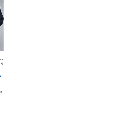
ファ
ーな
ッ
体価
ー
ジ