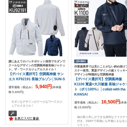
腰にあえてのパッチポケット採用でモダンで
クールなデザインの空調風神服長袖ジャケッ
作業服業界では見たことがない斜め掛け
ト。ザ・ワークカジュアルスタイル！
スナー使用。寛斎デザインの超トリッキ
【デバイス選択可】空調風神服 サン
デザインが特徴的な空調風神服
エス KF92191 長袖ブルゾン│SUN-S
【デバイス選択可】空調風神服
K1100 寛斎×大川被服 長袖ジャケ
5,940円
通常価格（税込み）
(本体価
ト（ポリ100%）│collab with tha
格:5,400円)
KANSAI
16,500円
モダンなデザインがクールなワークカジ
通常価格（税込み）
(本
ュアルスタイル！
格:15,000円)
袖の取り外しができる便利なファスナ
付き、2WAYで長袖にも半袖にもなる
ャケット。