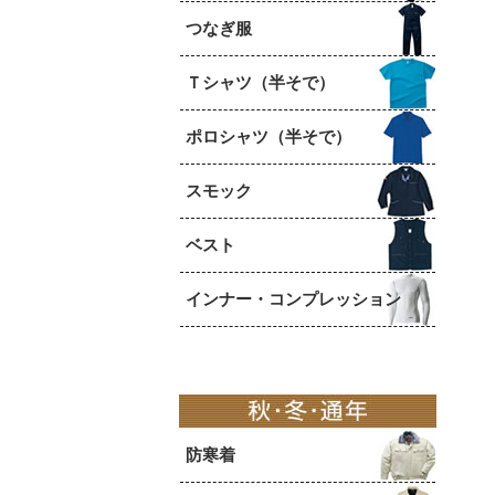
つなぎ服
Ｔシャツ（半そで）
ポロシャツ（半そで）
スモック
ベスト
インナー・コンプレッション
防寒着