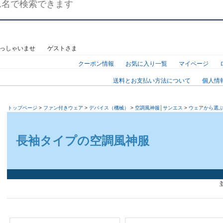
らっしゃいませ ゲストさま
クーポン情報
お気に入り一覧
マイページ
送料とお支払い方法について
個人情
トップページ
>
ファン付きウェア
>
デバイス（機械）
>
空調風神服│サンエス
>
ウェアから選
長袖タイプの空調風神服