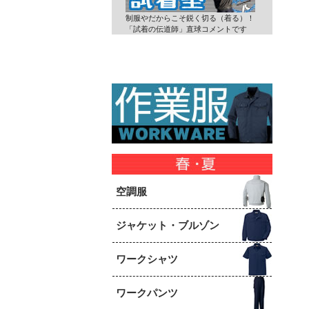
制服やだからこそ鋭く切る（着る）！
「試着の伝道師」直球コメントです
空調服
ジャケット・ブルゾン
ワークシャツ
ワークパンツ