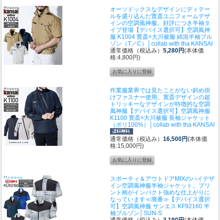
オーソドックスなデザインにディテー
ルを盛り込んだ寛斎ユニフォームデザ
インの空調風神服。好評につき半袖タ
イプ登場
【デバイス選択可】空調風神
服 K1004 寛斎×大川被服 綿混半袖ブル
ゾン（T／C）│collab with tha KANSAI
通常価格（税込み）
5,280円
(本体価
格:4,800円)
作業服業界では見たことがない斜め掛
けファスナー使用。寛斎デザインの超
トリッキーなデザインが特徴的な空調
風神服
【デバイス選択可】空調風神服
K1100 寛斎×大川被服 長袖ジャケット
（ポリ100%）│collab with tha KANSAI
通常価格（税込み）
16,500円
(本体価
格:15,000円)
スポーティ＆アウトドアMIXのハイデザ
イン空調風神服半袖ジャケット。プリ
ント柄がインパクト強めな仕上がりに
なっています
≪廃番≫【デバイス選択
可】空調風神服 サンエス KF92160 半
袖ブルゾン│SUN-S
通常価格（税込み）
3,190円
(本体価