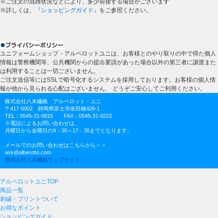
※ご注文の混雑状況などにより、多少前後する場合がございます
※詳しくは、
『ショッピングガイド』
をご参照ください。
ユニフォームショップ・アルベロットユニは、お客様とのやり取りの中で得た個人
情報は警察機関等、公共機関からの提出要請があった場合以外の第三者に譲渡また
は利用することは一切ございません。
ご注文送信等にはSSLで暗号化するシステムを採用しております。お客様の個人情
報が他から見られる心配はございません、 どうぞご安心してご利用ください。
株式会社八木繊維 アルベロット・ユニ
〒417-0002 静岡県富士市依田橋426-1
TEL：0545-31-0815 FAX：0545-31-0222
※電話によるお問い合わせは、
月曜日から金曜日の9：30～17：30までとなります。
メールでのお問い合わせはこちらから＞＞
ask@alberotto.com
株式会社八木繊維ウェブサイト
アルベロットユニTOP
商品一覧
刺繍・プリントついて
お得なポイント
ショッピングガイド