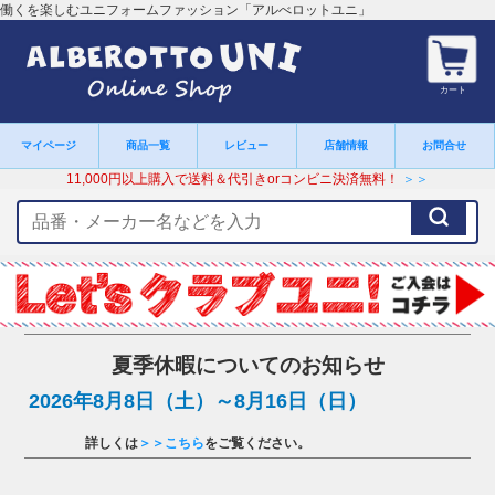
働くを楽しむユニフォームファッション「アルべロットユニ」
カート
マイページ
商品一覧
レビュー
店舗情報
お問合せ
11,000円以上購入で送料＆代引きorコンビニ決済無料！
＞＞
検
索
キ
ー
ワ
ー
ド
夏季休暇についてのお知らせ
2026年8月8日（土）～8月16日（日）
詳しくは
＞＞こちら
をご覧ください。