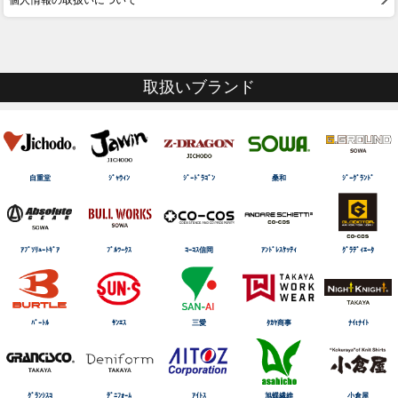
個人情報の取扱いについて
取扱いブランド
自重堂
ｼﾞｬｳｨﾝ
ｼﾞｰﾄﾞﾗｺﾞﾝ
桑和
ｼﾞｰｸﾞﾗﾝﾄﾞ
ｱﾌﾞｿﾘｭｰﾄｷﾞｱ
ﾌﾞﾙﾜｰｸｽ
ｺｰｺｽ信岡
ｱﾝﾄﾞﾚｽｹｯﾃｨ
ｸﾞﾗﾃﾞｨｴｰﾀ
ﾊﾞｰﾄﾙ
ｻﾝｴｽ
三愛
ﾀｶﾔ商事
ﾅｲtﾅｲﾄ
ｸﾞﾗﾝｼｽｺ
ﾃﾞﾆﾌｫｰﾑ
ｱｲﾄｽ
旭蝶繊維
小倉屋