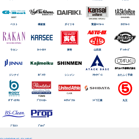
ベスト
橘被服
ダイリキ
寛斎ﾕﾆﾌｫｰﾑ
ﾀｽｸﾌｫｰｽ
ラカン
ｶｰｼｰｶｼﾏ
寅壱
山田辰
ﾃﾞｨｯｷｰｽﾞ
ジンナイ
ｶｼﾞﾒｲｸ
シンメン
ｱﾀｯｸﾍﾞｰｽ
おたふく手袋
ﾎﾞﾃﾞｨﾀﾌﾈｽ
ﾌﾟﾘﾝﾄｽﾀｰ
ﾕﾆﾃｯﾄﾞｱｽﾚ
ｼﾊﾞﾗ工業
丸五
ﾌﾞﾗｽﾄﾝ
ﾌﾟﾛｯﾌﾟ