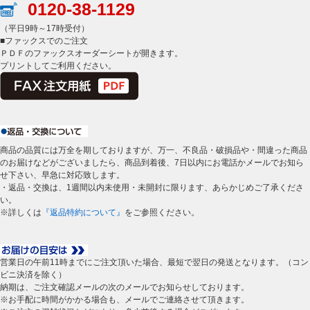
0120-38-1129
（平日9時～17時受付）
■ファックスでのご注文
ＰＤＦのファックスオーダーシートが開きます。
プリントしてご利用ください。
商品の品質には万全を期しておりますが、万一、不良品・破損品や・間違った商品
のお届けなどがございましたら、商品到着後、7日以内にお電話かメールでお知ら
せ下さい、早急に対応致します。
・返品・交換は、1週間以内未使用・未開封に限ります、あらかじめご了承くださ
い。
※詳しくは
『返品特約について』
をご参照ください。
営業日の午前11時までにご注文頂いた場合、最短で翌日の発送となります。（コン
ビニ決済を除く）
納期は、ご注文確認メールの次のメールでお知らせしております。
※お手配に時間がかかる場合も、メールでご連絡させて頂きます。