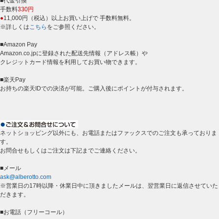
■代金引換
手数料
330円
●
11,000円（税込）以上お買い上げで 手数料無料。
※詳しくは
こちら
をご参照ください。
■Amazon Pay
Amazon.co.jpに登録された配送先情報（アドレス帳）や
クレジットカード情報を利用してお買い物できます。
■楽天Pay
お持ちの楽天IDでの決済が可能。ご購入後にポイントが付与されます。
ネットショッピング以外にも、お電話またはファックスでのご注文も承っておりま
す。
お問合せもしくはご注文は下記までご連絡ください。
■メール
ask@alberotto.com
※営業日の17時以降・休業日中に頂きましたメールは、翌営業日に返信させていた
だきます。
■お電話（フリーコール）