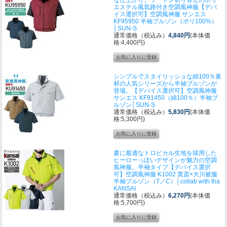
エステル風気路付き空調風神服
【デバ
イス選択可】空調風神服 サンエス
KF95950 半袖ブルゾン（ポリ100%）
│SUN-S
通常価格（税込み）
4,840円
(本体価
格:4,400円)
シンプルでスタイリッシュな綿100％素
材の人気シリーズから半袖ブルゾンが
登場。
【デバイス選択可】空調風神服
サンエス KF91450（綿100％）半袖ブ
ルゾン│SUN-S
通常価格（税込み）
5,830円
(本体価
格:5,300円)
夏に最適なトロピカル生地を採用した
ヒーローっぽいデザインが魅力の空調
風神服。半袖タイプ
【デバイス選択
可】空調風神服 K1002 寛斎×大川被服
半袖ブルゾン（T／C）│collab with tha
KANSAI
通常価格（税込み）
6,270円
(本体価
格:5,700円)