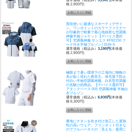
格:2,900円)
普段使いに最適なスポーティデザイ
ン。ワンポイントのカラーファスナー
が印象的で軽量で着心地抜群な空調風
神服半袖ジャケット
【デバイス選択
可】空調風神服 サンエス KF92150 フ
ード付き半袖ブルゾン│SUN-S
通常価格（税込み）
3,190円
(本体価
格:2,900円)
極限まで暑い環境下の工場内に蜘蛛の
糸が如く現れた救世主。体毛落下防止
付白い半袖空調風神服。白衣型空調服
の先駆け的商品。
【デバイス選択可】
アタックベース 005 空調風神服 半袖白
衣ブルゾン
通常価格（税込み）
6,930円
(本体価
格:6,300円)
裏地にチタンを吹き付け加工した遮熱
性の高いウェア。ファンネット付きな
のでフルハーネスの「見える」着用に