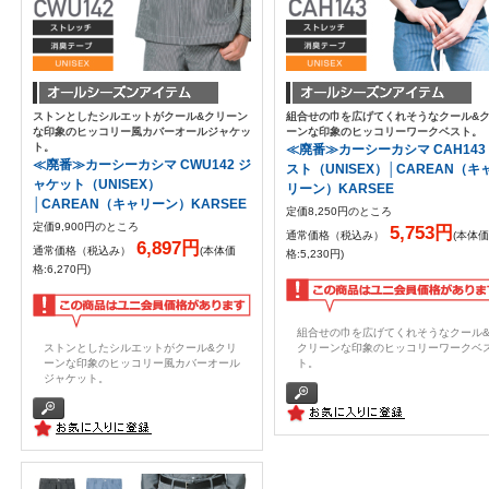
ストンとしたシルエットがクール&クリーン
組合せの巾を広げてくれそうなクール&
な印象のヒッコリー風カバーオールジャケッ
ーンな印象のヒッコリーワークベスト。
ト。
≪廃番≫カーシーカシマ CAH143
≪廃番≫カーシーカシマ CWU142 ジ
スト（UNISEX）│CAREAN（キ
ャケット（UNISEX）
リーン）KARSEE
│CAREAN（キャリーン）KARSEE
定価8,250円のところ
定価9,900円のところ
5,753円
通常価格（税込み）
(本体価
6,897円
通常価格（税込み）
(本体価
格:5,230円)
格:6,270円)
組合せの巾を広げてくれそうなクール
ストンとしたシルエットがクール&クリ
クリーンな印象のヒッコリーワークベ
ーンな印象のヒッコリー風カバーオール
ト。
ジャケット。