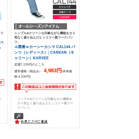
クリ
シンプル&クリーンな印象ながら機能をさり
気なく盛り込んだヒッコリー風ワークパン
ツ。
 ベ
≪廃番≫カーシーカシマ CAL144 パ
ャ
ンツ（レディース）│CAREAN（キ
ャリーン）KARSEE
定価7,150円のところ
4,983円
通常価格（税込み）
(本体価
格:4,530円)
&
ス
シンプル&クリーンな印象ながら機能を
さり気なく盛り込んだヒッコリー風ワー
クパンツ。