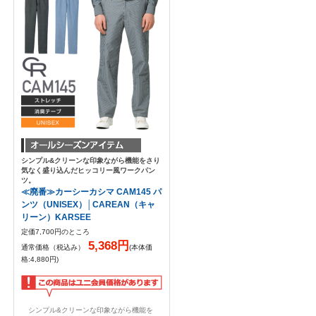
シンプル&クリーンな印象ながら機能をさり
気なく盛り込んだヒッコリー風ワークパン
ツ。
≪廃番≫カーシーカシマ CAM145 パ
ンツ（UNISEX）│CAREAN（キャ
リーン）KARSEE
定価7,700円のところ
5,368円
通常価格（税込み）
(本体価
格:4,880円)
シンプル&クリーンな印象ながら機能を