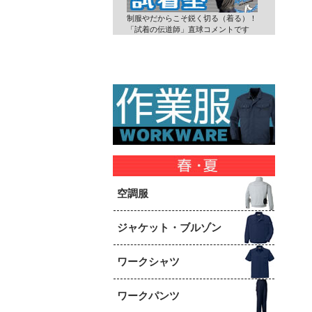
制服やだからこそ鋭く切る（着る）！
「試着の伝道師」直球コメントです
空調服
ジャケット・ブルゾン
ワークシャツ
ワークパンツ