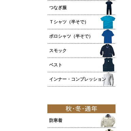
つなぎ服
Ｔシャツ（半そで）
ポロシャツ（半そで）
スモック
ベスト
インナー・コンプレッション
防寒着