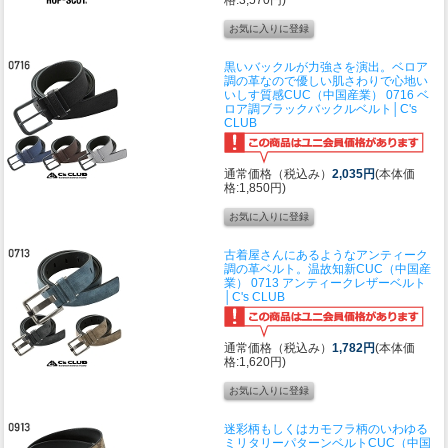
格:3,570円)
黒いバックルが力強さを演出。ベロア
調の革なので優しい肌さわりで心地い
いしす質感
CUC（中国産業） 0716 ベ
ロア調ブラックバックルベルト│C's
CLUB
通常価格（税込み）
2,035円
(本体価
格:1,850円)
古着屋さんにあるようなアンティーク
調の革ベルト。温故知新
CUC（中国産
業） 0713 アンティークレザーベルト
│C's CLUB
通常価格（税込み）
1,782円
(本体価
格:1,620円)
迷彩柄もしくはカモフラ柄のいわゆる
ミリタリーパターンベルト
CUC（中国