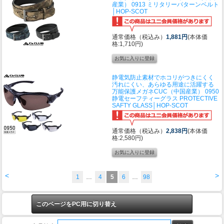
産業） 0913 ミリタリーパターンベルト
│HOP-SCOT
通常価格（税込み）
1,881円
(本体価
格:1,710円)
静電気防止素材でホコリがつきにくく
汚れにくい、あらゆる用途に活躍する
万能保護メガネ
CUC（中国産業） 0950
静電セーフティーグラス PROTECTIVE
SAFTY GLASS│HOP-SCOT
通常価格（税込み）
2,838円
(本体価
格:2,580円)
<
>
1
…
4
5
6
…
98
このページをPC用に切り替え