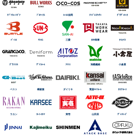
ｱﾌﾞｿﾘｭｰﾄｷﾞｱ
ﾌﾞﾙﾜｰｸｽ
ｺｰｺｽ信岡
ｱﾝﾄﾞﾚｽｹｯﾃｨ
ｸﾞﾗﾃﾞｨｴｰﾀ
ﾊﾞｰﾄﾙ
ｻﾝｴｽ
三愛
ﾀｶﾔ商事
ﾅｲtﾅｲﾄ
ｸﾞﾗﾝｼｽｺ
ﾃﾞﾆﾌｫｰﾑ
ｱｲﾄｽ
旭蝶繊維
小倉屋
ベスト
橘被服
ダイリキ
寛斎ﾕﾆﾌｫｰﾑ
ﾀｽｸﾌｫｰｽ
ラカン
ｶｰｼｰｶｼﾏ
寅壱
山田辰
ﾃﾞｨｯｷｰｽﾞ