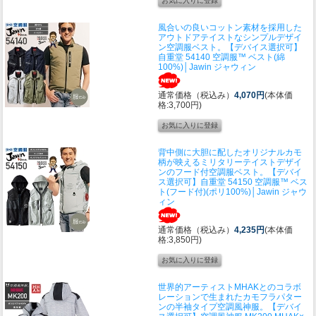
風合いの良いコットン素材を採用した
アウトドアテイストなシンプルデザイ
ン空調服ベスト。
【デバイス選択可】
自重堂 54140 空調服™ ベスト(綿
100%)│Jawin ジャウィン
通常価格（税込み）
4,070円
(本体価
格:3,700円)
背中側に大胆に配したオリジナルカモ
柄が映えるミリタリーテイストデザイ
ンのフード付空調服ベスト。
【デバイ
ス選択可】自重堂 54150 空調服™ ベス
ト(フード付)(ポリ100%)│Jawin ジャウ
ィン
通常価格（税込み）
4,235円
(本体価
格:3,850円)
世界的アーティストMHAKとのコラボ
レーションで生まれたカモフラパター
ンの半袖タイプ空調風神服。
【デバイ