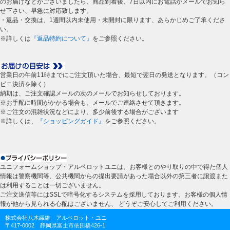
のお届けなどがございましたら、商品到着後、7日以内にお電話かメールでお知ら
せ下さい、早急に対応致します。
・返品・交換は、1週間以内未使用・未開封に限ります、あらかじめご了承くださ
い。
※詳しくは
『返品特約について』
をご参照ください。
営業日の午前11時までにご注文頂いた場合、最短で翌日の発送となります。（コン
ビニ決済を除く）
納期は、ご注文確認メールの次のメールでお知らせしております。
※お手配に時間がかかる場合も、メールでご連絡させて頂きます。
※ご注文の混雑状況などにより、多少前後する場合がございます
※詳しくは、
『ショッピングガイド』
をご参照ください。
ユニフォームショップ・アルベロットユニは、お客様とのやり取りの中で得た個人
情報は警察機関等、公共機関からの提出要請があった場合以外の第三者に譲渡また
は利用することは一切ございません。
ご注文送信等にはSSLで暗号化するシステムを採用しております。お客様の個人情
報が他から見られる心配はございません、 どうぞご安心してご利用ください。
株式会社八木繊維 アルベロット・ユニ
〒417-0002 静岡県富士市依田橋426-1