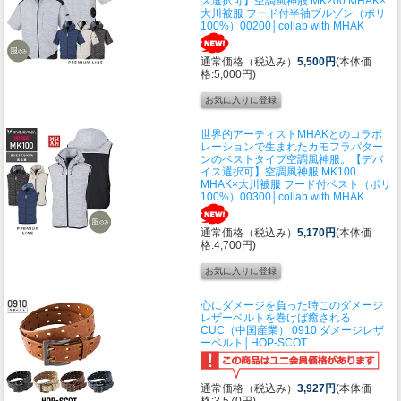
ス選択可】空調風神服 MK200 MHAK×
大川被服 フード付半袖ブルゾン（ポリ
100%）00200│collab with MHAK
通常価格（税込み）
5,500円
(本体価
格:5,000円)
世界的アーティストMHAKとのコラボ
レーションで生まれたカモフラパター
ンのベストタイプ空調風神服。
【デバ
イス選択可】空調風神服 MK100
MHAK×大川被服 フード付ベスト（ポリ
100%）00300│collab with MHAK
通常価格（税込み）
5,170円
(本体価
格:4,700円)
心にダメージを負った時このダメージ
レザーベルトを巻けば癒される
CUC（中国産業） 0910 ダメージレザ
ーベルト│HOP-SCOT
通常価格（税込み）
3,927円
(本体価