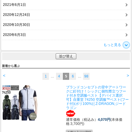
2021年6月1日
2020年12月24日
2020年10月30日
2020年6月3日
もっと見る
並び替え
新着から選ぶ
<
>
1
…
4
5
6
…
98
ブランドコンセプトの背中アートワー
クに釘付け！シックに個性際立つフー
ド付き空調服ベスト
【デバイス選択
可】自重堂 74250 空調服™ベスト(フー
ド付)(ポリ100%)│Z-DRAGON,ジード
ラゴン
通常価格（税込み）
4,070円
(本体価
格:3,700円)