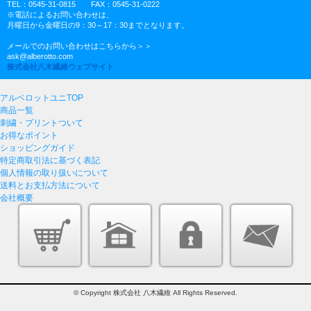
TEL：0545-31-0815 FAX：0545-31-0222
※電話によるお問い合わせは、
月曜日から金曜日の9：30～17：30までとなります。
メールでのお問い合わせはこちらから＞＞
ask@alberotto.com
株式会社八木繊維ウェブサイト
アルベロットユニTOP
商品一覧
刺繍・プリントついて
お得なポイント
ショッピングガイド
特定商取引法に基づく表記
個人情報の取り扱いについて
送料とお支払方法について
会社概要
© Copyright 株式会社 八木繊維 All Rights Reserved.