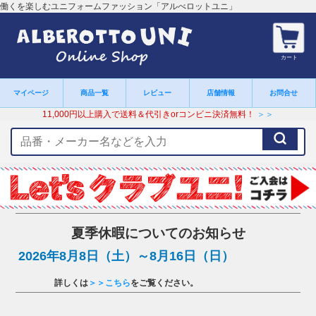
働くを楽しむユニフォームファッション「アルべロットユニ」
カート
マイページ
商品一覧
レビュー
店舗情報
お問合せ
11,000円以上購入で送料＆代引きorコンビニ決済無料！
＞＞
検
索
キ
ー
ワ
ー
ド
夏季休暇についてのお知らせ
2026年8月8日（土）～8月16日（日）
詳しくは
＞＞こちら
をご覧ください。