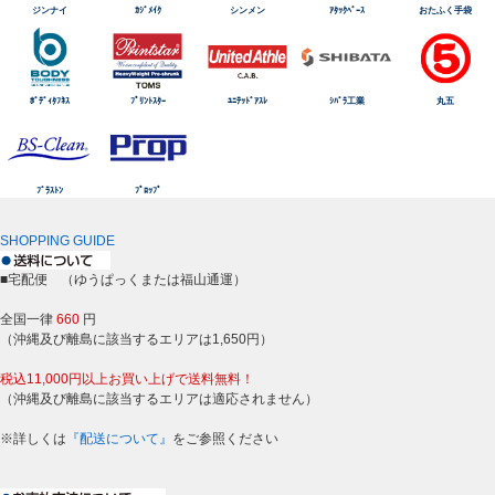
ジンナイ
ｶｼﾞﾒｲｸ
シンメン
ｱﾀｯｸﾍﾞｰｽ
おたふく手袋
ﾎﾞﾃﾞｨﾀﾌﾈｽ
ﾌﾟﾘﾝﾄｽﾀｰ
ﾕﾆﾃｯﾄﾞｱｽﾚ
ｼﾊﾞﾗ工業
丸五
ﾌﾞﾗｽﾄﾝ
ﾌﾟﾛｯﾌﾟ
SHOPPING GUIDE
■宅配便 （ゆうぱっくまたは福山通運）
全国一律
660
円
（沖縄及び離島に該当するエリアは1,650円）
税込11,000円以上お買い上げで送料無料！
（沖縄及び離島に該当するエリアは適応されません）
※詳しくは
『配送について』
をご参照ください